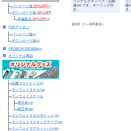
リジナルテディベア・旧制
リ
服ver.です。キーリング付
服
パッケージ版
20%OFF
(1)
き。
き
ダウンロード版
20%OFF
本編製品
20%OFF
(2)
全6件（1～6件表示）
FSXアドオン
パッケージ版
(4)
ダウンロード版
(2)
FROSCH*DESIGN
(3)
オリジナル商品
抗菌マスクケース
(3)
ランウェイタオル
(38)
ランウェイスケール
東日本
(72)
西日本
(89)
ランウェイタオルポケット
(16)
ランウェイマスキングテープ
(30)
ランウェイマグネットバー
(20)