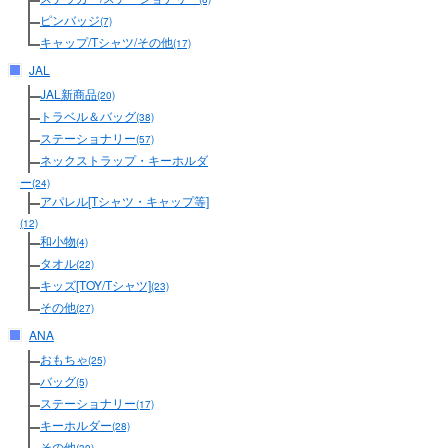
ピンバッジ
(7)
キャップ/Tシャツ/その他
(17)
JAL
JAL新商品
(20)
トラベル＆バッグ
(38)
ステーショナリー
(57)
ネックストラップ・キーホルダ
ー
(24)
アパレル[Tシャツ・キャップ等]
(12)
和小物
(4)
タオル
(22)
キッズ[TOY/Tシャツ]
(23)
その他
(27)
ANA
おもちゃ
(25)
バッグ
(5)
ステーショナリー
(17)
キーホルダー
(28)
その他