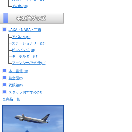
その他
(19)
JAXA・NASA・宇宙
アパレル
(18)
ステーショナリー
(26)
ピンバッジ
(10)
キーホルダー
(13)
ファンシー/その他
(38)
本・書籍
(53)
航空図
(7)
双眼鏡
(2)
スタッフおすすめ
(68)
全商品一覧