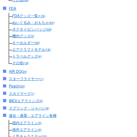
(39)
FDA
FDAグッズ一覧
(116)
ぬいぐるみ・おもちゃ
(24)
ネクタイ/ピンバッジ
(29)
機内グッズ
(2)
キーホルダー
(39)
エアクラフトモデル
(18)
トラベルグッズ
(4)
その他
(18)
AIR DO
(24)
スターフライヤー
(11)
Peach
(20)
スカイマーク
(1)
IBEXエアラインズ
(5)
スプリング・ジャパン
(6)
連合・連盟・エアライン各種
国内エアライン
(3)
海外エアライン
(0)
人気キャラクター
(32)