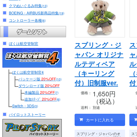
クマぬいぐるみ特集
(13)
BOEING・AIRBUS新商品特集
(19)
コントローラー各種
(6)
スプリング・ジ
ス
ぼくは航空管制官
ャパン オリジナ
ャ
ルテディベア
ル
（キーリング
（
ぼくは航空管制官4
パッケージ版
20%OFF
(10)
付）旧制服ver.
付
ダウンロード版
20%OFF
1,650円
本編製品
20%OFF
価格：
(7)
追加ｽﾃｰｼﾞ
20%OFF
（税込）
(6)
Switch・3DS
(3)
送料：
別途
パイロットストーリー
スプリング・ジャパンのオ
ス