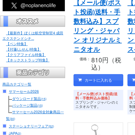
【メール便(ポス
【
ト投函)送料・手
ト
数料込み】スプ
数
リング・ジャパ
リ
【最新作】ぼくは航空管制官4 成田
ン オリジナルミ
ン
エクステンドシナ...
【ペン特集】
ニタオル
ス
【付箋(ふせん)特集】
【クリアファイル特集】
810円（税
価格：
【ネックストラップ特集】
込）
商品カテゴリ一覧
サマーセール2026
【メール便(ポスト投函)送
【
料・手数料込み価格】
料
ダウンロード製品
(15)
スプリング・ジャパンのミ
ス
パッケージ製品
(15)
ニタオルです。
制
ケ
サマーセール2026全対象商品一
覧
(30)
ステーショナリーフェア
(52)
JAPA
(2)