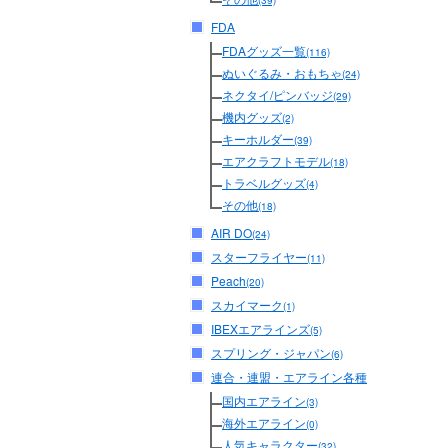
(39)
FDA
FDAグッズ一覧
(116)
ぬいぐるみ・おもちゃ
(24)
ネクタイ/ピンバッジ
(29)
機内グッズ
(2)
キーホルダー
(39)
エアクラフトモデル
(18)
トラベルグッズ
(4)
その他
(18)
AIR DO
(24)
スターフライヤー
(11)
Peach
(20)
スカイマーク
(1)
IBEXエアラインズ
(5)
スプリング・ジャパン
(6)
連合・連盟・エアライン各種
国内エアライン
(3)
海外エアライン
(0)
人気キャラクター
(32)