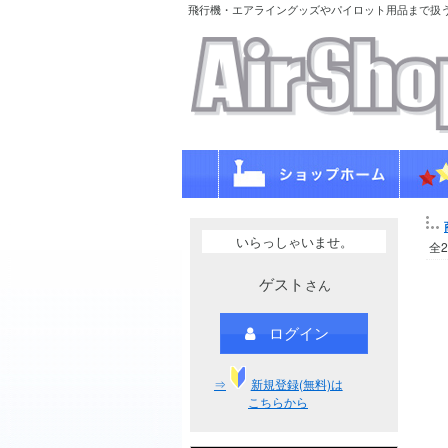
飛行機・エアライングッズやパイロット用品まで扱
いらっしゃいませ。
全
ゲスト
さん
ログイン
⇒
新規登録(無料)は
こちらから