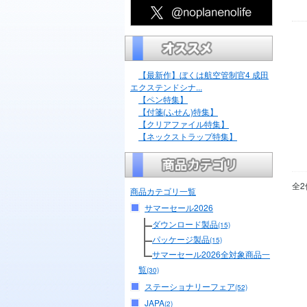
【最新作】ぼくは航空管制官4 成田
エクステンドシナ...
【ペン特集】
【付箋(ふせん)特集】
【クリアファイル特集】
【ネックストラップ特集】
全2
商品カテゴリ一覧
サマーセール2026
ダウンロード製品
(15)
パッケージ製品
(15)
サマーセール2026全対象商品一
覧
(30)
ステーショナリーフェア
(52)
JAPA
(2)