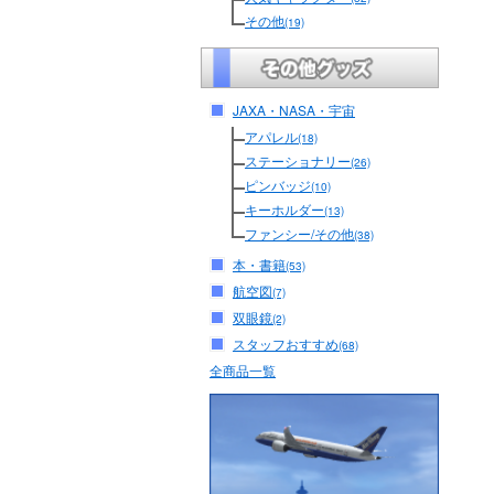
その他
(19)
JAXA・NASA・宇宙
アパレル
(18)
ステーショナリー
(26)
ピンバッジ
(10)
キーホルダー
(13)
ファンシー/その他
(38)
本・書籍
(53)
航空図
(7)
双眼鏡
(2)
スタッフおすすめ
(68)
全商品一覧