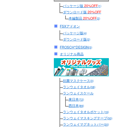
パッケージ版
20%OFF
(1)
ダウンロード版
20%OFF
本編製品
20%OFF
(2)
FSXアドオン
パッケージ版
(4)
ダウンロード版
(2)
FROSCH*DESIGN
(3)
オリジナル商品
抗菌マスクケース
(3)
ランウェイタオル
(38)
ランウェイスケール
東日本
(72)
西日本
(89)
ランウェイタオルポケット
(16)
ランウェイマスキングテープ
(30)
ランウェイマグネットバー
(20)