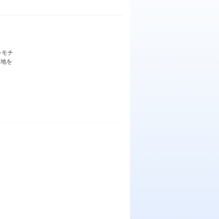
をモチ
基地を