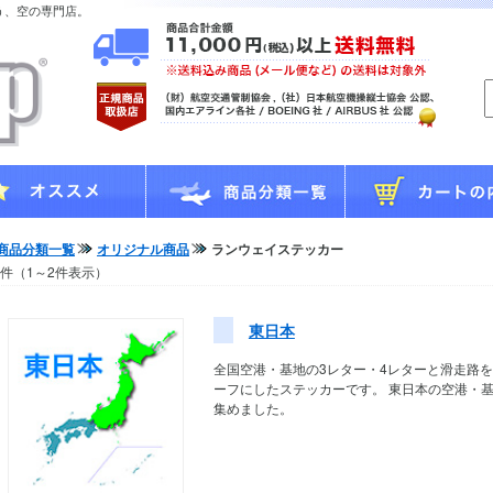
う、空の専門店。
商品分類一覧
オリジナル商品
ランウェイステッカー
2件（1～2件表示）
東日本
全国空港・基地の3レター・4レターと滑走路
ーフにしたステッカーです。
東日本の空港・
集めました。