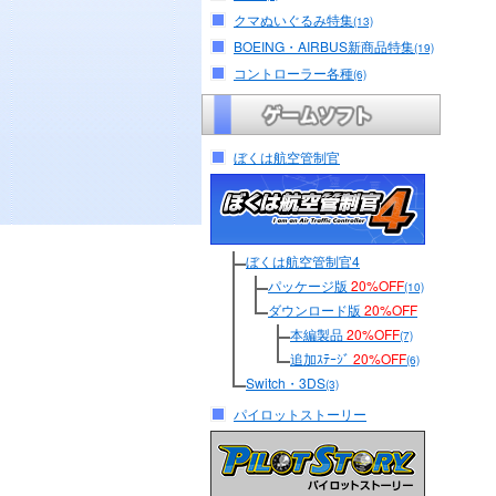
クマぬいぐるみ特集
(13)
BOEING・AIRBUS新商品特集
(19)
コントローラー各種
(6)
ぼくは航空管制官
ぼくは航空管制官4
パッケージ版
20%OFF
(10)
ダウンロード版
20%OFF
本編製品
20%OFF
(7)
追加ｽﾃｰｼﾞ
20%OFF
(6)
Switch・3DS
(3)
パイロットストーリー