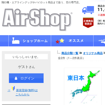
飛行機・エアライングッズやパイロット用品まで扱う、空の専門店。
商品分類一覧
オリジナル商品
いらっしゃいませ。
全2件（1～2件表示）
ゲスト
さん
ログイン
⇒
新規登録(無料)は
こちらから