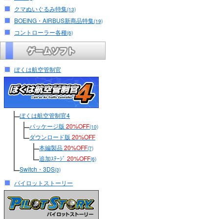
クマぬいぐるみ特集
(13)
BOEING・AIRBUS新商品特集
(19)
コントローラー各種
(6)
ぼくは航空管制官
ぼくは航空管制官4
パッケージ版
20%OFF
(10)
ダウンロード版
20%OFF
本編製品
20%OFF
(7)
追加ｽﾃｰｼﾞ
20%OFF
(6)
Switch・3DS
(3)
パイロットストーリー