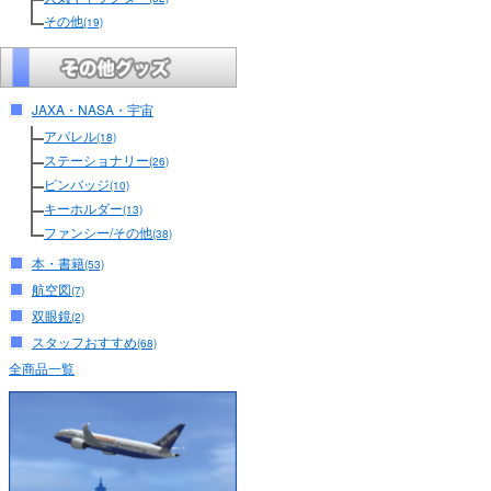
その他
(19)
JAXA・NASA・宇宙
アパレル
(18)
ステーショナリー
(26)
ピンバッジ
(10)
キーホルダー
(13)
ファンシー/その他
(38)
本・書籍
(53)
航空図
(7)
双眼鏡
(2)
スタッフおすすめ
(68)
全商品一覧