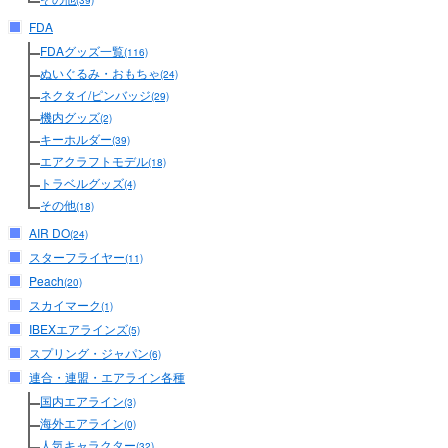
(39)
FDA
FDAグッズ一覧
(116)
ぬいぐるみ・おもちゃ
(24)
ネクタイ/ピンバッジ
(29)
機内グッズ
(2)
キーホルダー
(39)
エアクラフトモデル
(18)
トラベルグッズ
(4)
その他
(18)
AIR DO
(24)
スターフライヤー
(11)
Peach
(20)
スカイマーク
(1)
IBEXエアラインズ
(5)
スプリング・ジャパン
(6)
連合・連盟・エアライン各種
国内エアライン
(3)
海外エアライン
(0)
人気キャラクター
(32)