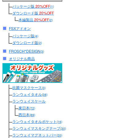
パッケージ版
20%OFF
(1)
ダウンロード版
20%OFF
本編製品
20%OFF
(2)
FSXアドオン
パッケージ版
(4)
ダウンロード版
(2)
FROSCH*DESIGN
(3)
オリジナル商品
抗菌マスクケース
(3)
ランウェイタオル
(38)
ランウェイスケール
東日本
(72)
西日本
(89)
ランウェイタオルポケット
(16)
ランウェイマスキングテープ
(30)
ランウェイマグネットバー
(20)