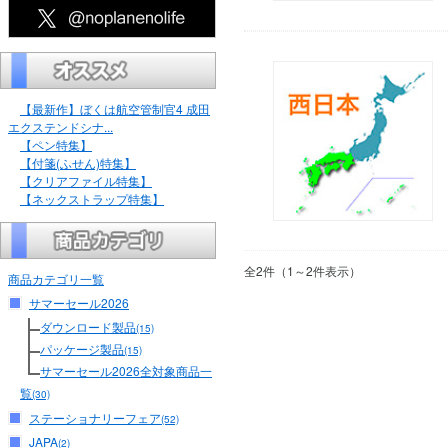
【最新作】ぼくは航空管制官4 成田
エクステンドシナ...
【ペン特集】
【付箋(ふせん)特集】
【クリアファイル特集】
【ネックストラップ特集】
全2件（1～2件表示）
商品カテゴリ一覧
サマーセール2026
ダウンロード製品
(15)
パッケージ製品
(15)
サマーセール2026全対象商品一
覧
(30)
ステーショナリーフェア
(52)
JAPA
(2)