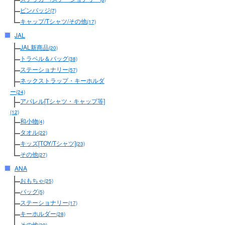
ピンバッジ
(7)
キャップ/Tシャツ/その他
(17)
JAL
JAL新商品
(20)
トラベル＆バッグ
(38)
ステーショナリー
(57)
ネックストラップ・キーホルダ
ー
(24)
アパレル[Tシャツ・キャップ等]
(12)
和小物
(4)
タオル
(22)
キッズ[TOY/Tシャツ]
(23)
その他
(27)
ANA
おもちゃ
(25)
バッグ
(5)
ステーショナリー
(17)
キーホルダー
(28)
その他