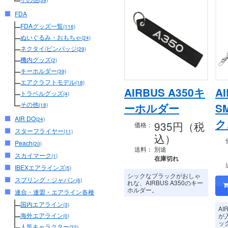
(39)
FDA
FDAグッズ一覧
(116)
ぬいぐるみ・おもちゃ
(24)
ネクタイ/ピンバッジ
(29)
機内グッズ
(2)
キーホルダー
(39)
エアクラフトモデル
(18)
AIRBUS A350キ
AI
トラベルグッズ
(4)
その他
ーホルダー
S
(18)
AIR DO
(24)
ク
935円（税
価格：
スターフライヤー
(11)
込）
Peach
(20)
送料：
別途
スカイマーク
(1)
在庫切れ
IBEXエアラインズ
(5)
シックなブラックがおしゃ
スプリング・ジャパン
(6)
れな、AIRBUS A350のキー
ホルダー。
連合・連盟・エアライン各種
国内エアライン
(3)
AI
海外エアライン
が
(0)
ッ
人気キャラクター
(32)