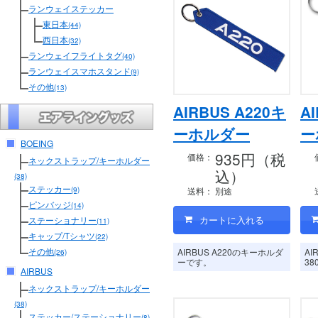
ランウェイステッカー
東日本
(44)
西日本
(32)
ランウェイフライトタグ
(40)
ランウェイスマホスタンド
(9)
その他
(13)
AIRBUS A220キ
A
ーホルダー
ー
BOEING
935円（税
価格：
ネックストラップ/キーホルダー
込）
(38)
ステッカー
送料：
別途
(9)
ピンバッジ
(14)
ステーショナリー
(11)
キャップ/Tシャツ
(22)
その他
AIRBUS A220のキーホルダ
A
(26)
ーです。
3
AIRBUS
ネックストラップ/キーホルダー
(38)
ステッカー/ステーショナリー
(8)