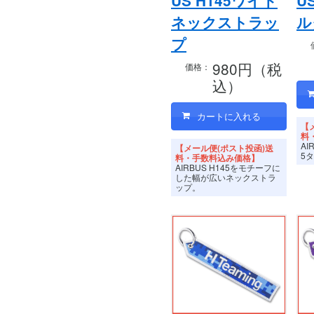
US H145ワイド
U
ネックストラッ
ル
プ
980円（税
価格：
込）
【
料
AI
【メール便(ポスト投函)送
5
料・手数料込み価格】
AIRBUS H145をモチーフに
した幅が広いネックストラ
ップ。