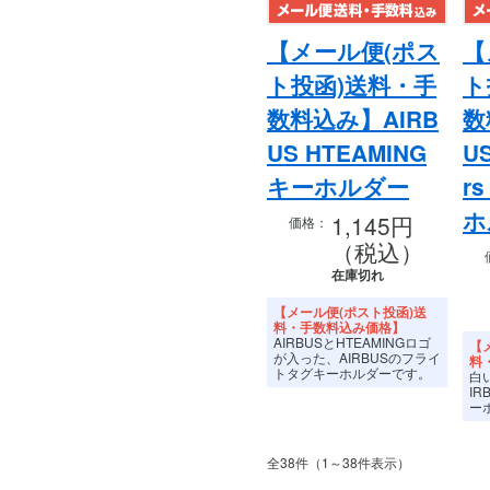
【メール便(ポス
【
ト投函)送料・手
ト
数料込み】AIRB
数
US HTEAMING
US
キーホルダー
rs
ホ
1,145円
価格：
（税込）
在庫切れ
【メール便(ポスト投函)送
料・手数料込み価格】
AIRBUSとHTEAMINGロゴ
【
が入った、AIRBUSのフライ
料
トタグキーホルダーです。
白
I
ー
全38件（1～38件表示）