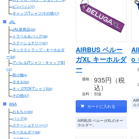
ピンバッジ
(7)
キャップ/Tシャツ/その他
(17)
JAL
JAL新商品
(20)
トラベル＆バッグ
(38)
ステーショナリー
(57)
AIRBUS ベルー
AI
ネックストラップ・キーホルダ
ー
ガXL キーホルダ
o
(24)
アパレル[Tシャツ・キャップ等]
ー
(12)
和小物
(4)
935円（税
価格：
タオル
(22)
込）
キッズ[TOY/Tシャツ]
(23)
送料：
別途
その他
(27)
AI
ANA
ル
おもちゃ
(25)
バッグ
(5)
AIRBUS ベルーガXLのキー
ホルダー。
ステーショナリー
(17)
キーホルダー
(28)
その他