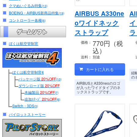
クマぬいぐるみ特集
(13)
AIRBUS A330ne
A
BOEING・AIRBUS新商品特集
(19)
コントローラー各種
(6)
oワイドネック
イ
ストラップ
ラ
770円（税
価格：
ぼくは航空管制官
込）
送料：
別途
ぼくは航空管制官4
紐
の
パッケージ版
20%OFF
(10)
AIRBUSとA330neoのロゴ
ダウンロード版
20%OFF
が入ったワイドタイプのネ
ックストラップです。
本編製品
20%OFF
(7)
追加ｽﾃｰｼﾞ
20%OFF
(6)
Switch・3DS
(3)
パイロットストーリー