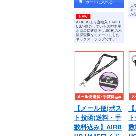
人
キ
が
NEW
AIRBUSより直輸入！AIRB
USが協力している大型木星
氷衛星探査計画(JUICE)の木
星探査機をモチーフにした
ネックストラップです。
【メール便(ポス
【
ト投函)送料・手
ト
数料込み】AIRB
数