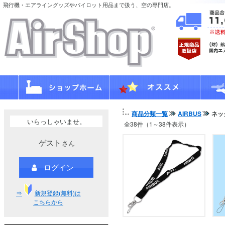
飛行機・エアライングッズやパイロット用品まで扱う、空の専門店。
商品分類一覧
AIRBUS
ネッ
いらっしゃいませ。
全38件（1～38件表示）
ゲスト
さん
ログイン
⇒
新規登録(無料)は
こちらから