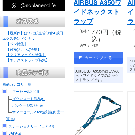
AIRBUS A350ワ
A
イドネックスト
イ
ラップ
ラ
770円（税
価格：
【最新作】ぼくは航空管制官4 成田
込）
エクステンドシナ...
【ペン特集】
送料：
別途
【付箋(ふせん)特集】
【クリアファイル特集】
【ネックストラップ特集】
AI
っ
ス
AIRBUSとA350のロゴが入
ったワイドタイプのネック
ストラップです。
商品カテゴリ一覧
サマーセール2026
ダウンロード製品
(15)
パッケージ製品
(15)
サマーセール2026全対象商品一
覧
(30)
ステーショナリーフェア
(52)
JAPA
(2)