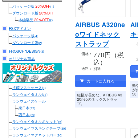
パッケージ版
20%OFF
(1)
ダウンロード版
20%OFF
本編製品
20%OFF
(2)
AIRBUS A320ne
AI
FSXアドオン
oワイドネック
キ
パッケージ版
(4)
ストラップ
ダウンロード版
(2)
FROSCH*DESIGN
(3)
770円（税
価格：
オリジナル商品
込）
送料：
別途
鮮
抗菌マスクケース
(3)
がお
5
ランウェイタオル
紐幅が長めな、AIRBUS A3
(38)
20neoのネックストラッ
ランウェイスケール
プ。
東日本
(72)
西日本
(89)
ランウェイタオルポケット
(16)
ランウェイマスキングテープ
(30)
ランウェイマグネットバー
(20)