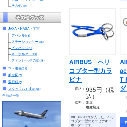
その他
(19)
JAXA・NASA・宇宙
アパレル
(18)
ステーショナリー
(26)
ピンバッジ
(10)
キーホルダー
(13)
ファンシー/その他
AIRBUS ヘリ
AI
(38)
本・書籍
(53)
コプター型カラ
ac
航空図
(7)
ビナ
T
双眼鏡
(2)
ダ
935円（税
スタッフおすすめ
価格：
(68)
込）
全商品一覧
送料：
別途
在庫切れ
AIRBUSロゴが入った、ヘリ
コプター型のカラビナキー
ホルダーです。