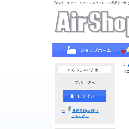
飛行機・エアライングッズやパイロット用品まで扱
いらっしゃいませ。
全
ゲスト
さん
ログイン
⇒
新規登録(無料)は
こちらから