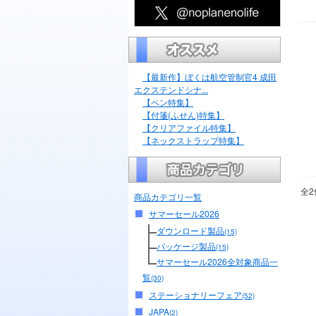
【最新作】ぼくは航空管制官4 成田
エクステンドシナ...
【ペン特集】
【付箋(ふせん)特集】
【クリアファイル特集】
【ネックストラップ特集】
全2
商品カテゴリ一覧
サマーセール2026
ダウンロード製品
(15)
パッケージ製品
(15)
サマーセール2026全対象商品一
覧
(30)
ステーショナリーフェア
(52)
JAPA
(2)