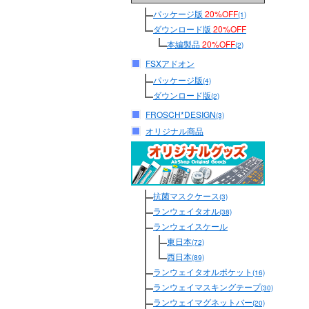
パッケージ版
20%OFF
(1)
ダウンロード版
20%OFF
本編製品
20%OFF
(2)
FSXアドオン
パッケージ版
(4)
ダウンロード版
(2)
FROSCH*DESIGN
(3)
オリジナル商品
抗菌マスクケース
(3)
ランウェイタオル
(38)
ランウェイスケール
東日本
(72)
西日本
(89)
ランウェイタオルポケット
(16)
ランウェイマスキングテープ
(30)
ランウェイマグネットバー
(20)