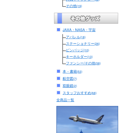
その他
(19)
JAXA・NASA・宇宙
アパレル
(18)
ステーショナリー
(26)
ピンバッジ
(10)
キーホルダー
(13)
ファンシー/その他
(38)
本・書籍
(53)
航空図
(7)
双眼鏡
(2)
スタッフおすすめ
(68)
全商品一覧