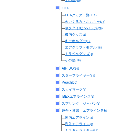
(39)
FDA
FDAグッズ一覧
(116)
ぬいぐるみ・おもちゃ
(24)
ネクタイ/ピンバッジ
(29)
機内グッズ
(2)
キーホルダー
(39)
エアクラフトモデル
(18)
トラベルグッズ
(4)
その他
(18)
AIR DO
(24)
スターフライヤー
(11)
Peach
(20)
スカイマーク
(1)
IBEXエアラインズ
(5)
スプリング・ジャパン
(6)
連合・連盟・エアライン各種
国内エアライン
(3)
海外エアライン
(0)
人気キャラクター
(32)