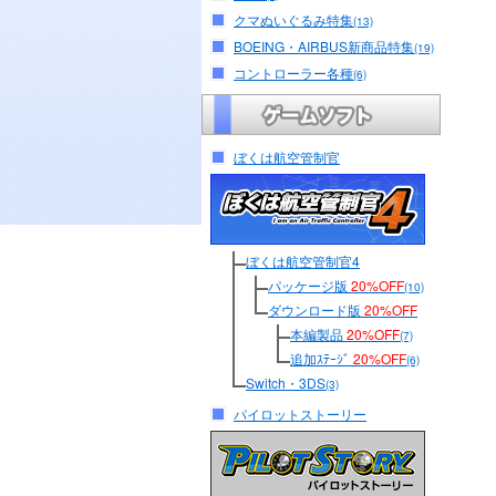
クマぬいぐるみ特集
(13)
BOEING・AIRBUS新商品特集
(19)
コントローラー各種
(6)
ぼくは航空管制官
ぼくは航空管制官4
パッケージ版
20%OFF
(10)
ダウンロード版
20%OFF
本編製品
20%OFF
(7)
追加ｽﾃｰｼﾞ
20%OFF
(6)
Switch・3DS
(3)
パイロットストーリー