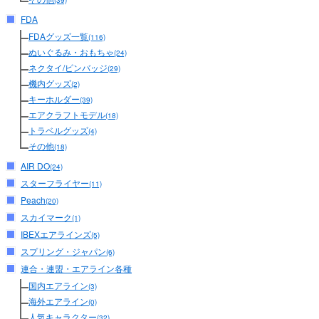
(39)
FDA
FDAグッズ一覧
(116)
ぬいぐるみ・おもちゃ
(24)
ネクタイ/ピンバッジ
(29)
機内グッズ
(2)
キーホルダー
(39)
エアクラフトモデル
(18)
トラベルグッズ
(4)
その他
(18)
AIR DO
(24)
スターフライヤー
(11)
Peach
(20)
スカイマーク
(1)
IBEXエアラインズ
(5)
スプリング・ジャパン
(6)
連合・連盟・エアライン各種
国内エアライン
(3)
海外エアライン
(0)
人気キャラクター
(32)