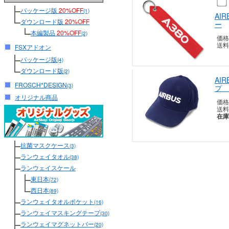
パッケージ版
20%OFF
(1)
AI
ダウンロード版
20%OFF
ー
本編製品
20%OFF
(2)
価格
送料
FSXアドオン
パッケージ版
(4)
ダウンロード版
(2)
AI
FROSCH*DESIGN
(3)
プ 
オリジナル商品
価格
送料
在庫
抗菌マスクケース
(3)
ランウェイタオル
(38)
ランウェイスケール
東日本
(72)
西日本
(89)
ランウェイタオルポケット
(16)
ランウェイマスキングテープ
(30)
ランウェイマグネットバー
(20)