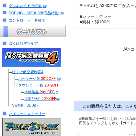
AIRBUSとA380のロゴが
クマぬいぐるみ特集
(13)
BOEING・AIRBUS新商品特集
(19)
■カラー：グレー
コントローラー各種
(6)
■素材：綿100％
ぼくは航空管制官
JAN
ぼくは航空管制官4
パッケージ版
20%OFF
(10)
ダウンロード版
20%OFF
本編製品
20%OFF
(7)
追加ｽﾃｰｼﾞ
20%OFF
(6)
Switch・3DS
この商品を見た人は、こん
(3)
パイロットストーリー
※関連商品を一緒にお買い上げの場
商品をチェックしてから【カート