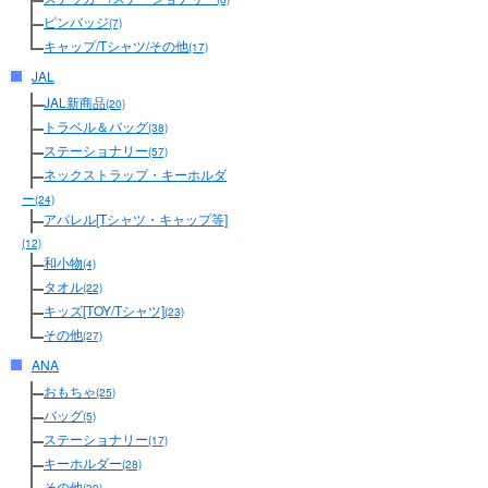
ピンバッジ
(7)
キャップ/Tシャツ/その他
(17)
JAL
JAL新商品
(20)
トラベル＆バッグ
(38)
ステーショナリー
(57)
ネックストラップ・キーホルダ
ー
(24)
アパレル[Tシャツ・キャップ等]
(12)
和小物
(4)
タオル
(22)
キッズ[TOY/Tシャツ]
(23)
その他
(27)
ANA
おもちゃ
(25)
バッグ
(5)
ステーショナリー
(17)
キーホルダー
(28)
その他