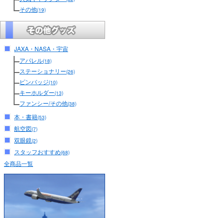
その他
(19)
JAXA・NASA・宇宙
アパレル
(18)
ステーショナリー
(26)
ピンバッジ
(10)
キーホルダー
(13)
ファンシー/その他
(38)
本・書籍
(53)
航空図
(7)
双眼鏡
(2)
スタッフおすすめ
(68)
全商品一覧