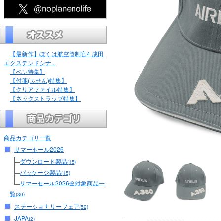
【最新作】ぼくは航空管制官4 成田
エクステンドシナ...
【ペン特集】
【付箋(ふせん)特集】
【クリアファイル特集】
【ネックストラップ特集】
商品カテゴリ一覧
サマーセール2026
ダウンロード製品
(15)
パッケージ製品
(15)
サマーセール2026全対象商品一
覧
(30)
ステーショナリーフェア
(52)
JAPA
(2)