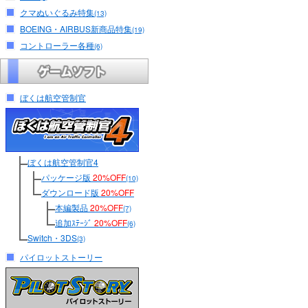
クマぬいぐるみ特集
(13)
BOEING・AIRBUS新商品特集
(19)
コントローラー各種
(6)
ぼくは航空管制官
ぼくは航空管制官4
パッケージ版
20%OFF
(10)
ダウンロード版
20%OFF
本編製品
20%OFF
(7)
追加ｽﾃｰｼﾞ
20%OFF
(6)
Switch・3DS
(3)
パイロットストーリー