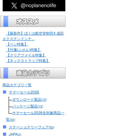
【最新作】ぼくは航空管制官4 成田
エクステンドシナ...
【ペン特集】
【付箋(ふせん)特集】
【クリアファイル特集】
【ネックストラップ特集】
商品カテゴリ一覧
サマーセール2026
ダウンロード製品
(15)
パッケージ製品
(15)
サマーセール2026全対象商品一
覧
(30)
ステーショナリーフェア
(52)
JAPA
(2)