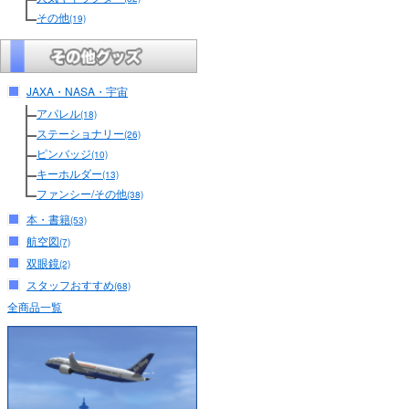
その他
(19)
JAXA・NASA・宇宙
アパレル
(18)
ステーショナリー
(26)
ピンバッジ
(10)
キーホルダー
(13)
ファンシー/その他
(38)
本・書籍
(53)
航空図
(7)
双眼鏡
(2)
スタッフおすすめ
(68)
全商品一覧