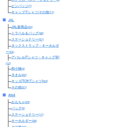
ピンバッジ
(7)
キャップ/Tシャツ/その他
(17)
JAL
JAL新商品
(20)
トラベル＆バッグ
(38)
ステーショナリー
(57)
ネックストラップ・キーホルダ
ー
(24)
アパレル[Tシャツ・キャップ等]
(12)
和小物
(4)
タオル
(22)
キッズ[TOY/Tシャツ]
(23)
その他
(27)
ANA
おもちゃ
(25)
バッグ
(5)
ステーショナリー
(17)
キーホルダー
(28)
その他