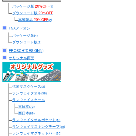
パッケージ版
20%OFF
(1)
ダウンロード版
20%OFF
本編製品
20%OFF
(2)
FSXアドオン
パッケージ版
(4)
ダウンロード版
(2)
FROSCH*DESIGN
(3)
オリジナル商品
抗菌マスクケース
(3)
ランウェイタオル
(38)
ランウェイスケール
東日本
(72)
西日本
(89)
ランウェイタオルポケット
(16)
ランウェイマスキングテープ
(30)
ランウェイマグネットバー
(20)