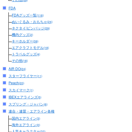
(39)
FDA
FDAグッズ一覧
(116)
ぬいぐるみ・おもちゃ
(24)
ネクタイ/ピンバッジ
(29)
機内グッズ
(2)
キーホルダー
(39)
エアクラフトモデル
(18)
トラベルグッズ
(4)
その他
(18)
AIR DO
(24)
スターフライヤー
(11)
Peach
(20)
スカイマーク
(1)
IBEXエアラインズ
(5)
スプリング・ジャパン
(6)
連合・連盟・エアライン各種
国内エアライン
(3)
海外エアライン
(0)
人気キャラクター
(32)