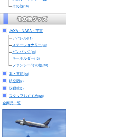
その他
(19)
JAXA・NASA・宇宙
アパレル
(18)
ステーショナリー
(26)
ピンバッジ
(10)
キーホルダー
(13)
ファンシー/その他
(38)
本・書籍
(53)
航空図
(7)
双眼鏡
(2)
スタッフおすすめ
(68)
全商品一覧