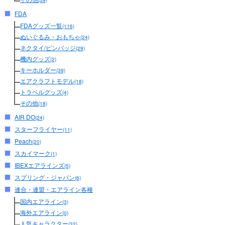
(39)
FDA
FDAグッズ一覧
(116)
ぬいぐるみ・おもちゃ
(24)
ネクタイ/ピンバッジ
(29)
機内グッズ
(2)
キーホルダー
(39)
エアクラフトモデル
(18)
トラベルグッズ
(4)
その他
(18)
AIR DO
(24)
スターフライヤー
(11)
Peach
(20)
スカイマーク
(1)
IBEXエアラインズ
(5)
スプリング・ジャパン
(6)
連合・連盟・エアライン各種
国内エアライン
(3)
海外エアライン
(0)
人気キャラクター
(32)