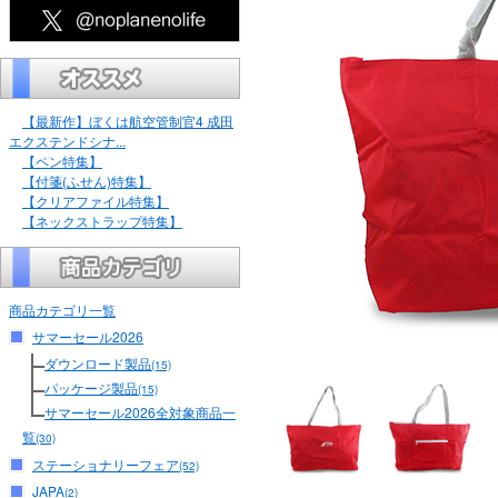
【最新作】ぼくは航空管制官4 成田
エクステンドシナ...
【ペン特集】
【付箋(ふせん)特集】
【クリアファイル特集】
【ネックストラップ特集】
商品カテゴリ一覧
サマーセール2026
ダウンロード製品
(15)
パッケージ製品
(15)
サマーセール2026全対象商品一
覧
(30)
ステーショナリーフェア
(52)
JAPA
(2)