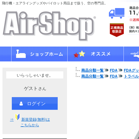
飛行機・エアライングッズやパイロット用品まで扱う、空の専門店。
商品分類一覧
FDA
FDAグ
いらっしゃいませ。
商品分類一覧
FDA
トラベル
ゲスト
さん
ログイン
⇒
新規登録(無料)は
こちらから