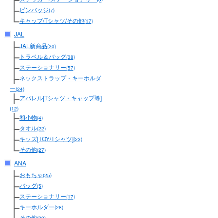
ピンバッジ
(7)
キャップ/Tシャツ/その他
(17)
JAL
JAL新商品
(20)
トラベル＆バッグ
(38)
ステーショナリー
(57)
ネックストラップ・キーホルダ
ー
(24)
アパレル[Tシャツ・キャップ等]
(12)
和小物
(4)
タオル
(22)
キッズ[TOY/Tシャツ]
(23)
その他
(27)
ANA
おもちゃ
(25)
バッグ
(5)
ステーショナリー
(17)
キーホルダー
(28)
その他