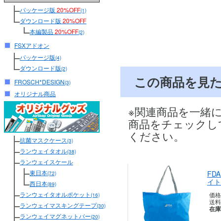
パッケージ版
20%OFF
(1)
ダウンロード版
20%OFF
本編製品
20%OFF
(2)
FSXアドオン
パッケージ版
(4)
ダウンロード版
(2)
この商品を見
FROSCH*DESIGN
(3)
オリジナル商品
※関連商品を一緒
商品をチェックし
ください。
抗菌マスクケース
(3)
ランウェイタオル
(38)
ランウェイスケール
東日本
FD
(72)
イト
西日本
(89)
ランウェイタオルポケット
価格
(16)
送料
ランウェイマスキングテープ
(30)
在庫
ランウェイマグネットバー
(20)