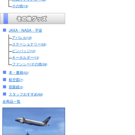
その他
(19)
JAXA・NASA・宇宙
アパレル
(18)
ステーショナリー
(26)
ピンバッジ
(10)
キーホルダー
(13)
ファンシー/その他
(38)
本・書籍
(53)
航空図
(7)
双眼鏡
(2)
スタッフおすすめ
(68)
全商品一覧