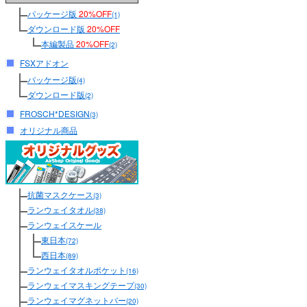
パッケージ版
20%OFF
(1)
ダウンロード版
20%OFF
本編製品
20%OFF
(2)
FSXアドオン
パッケージ版
(4)
ダウンロード版
(2)
FROSCH*DESIGN
(3)
オリジナル商品
抗菌マスクケース
(3)
ランウェイタオル
(38)
ランウェイスケール
東日本
(72)
西日本
(89)
ランウェイタオルポケット
(16)
ランウェイマスキングテープ
(30)
ランウェイマグネットバー
(20)