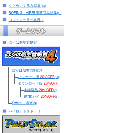
クマぬいぐるみ特集
(13)
BOEING・AIRBUS新商品特集
(19)
コントローラー各種
(6)
ぼくは航空管制官
ぼくは航空管制官4
パッケージ版
20%OFF
(10)
ダウンロード版
20%OFF
本編製品
20%OFF
(7)
追加ｽﾃｰｼﾞ
20%OFF
(6)
Switch・3DS
(3)
パイロットストーリー