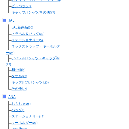
ピンバッジ
(7)
キャップ/Tシャツ/その他
(17)
JAL
JAL新商品
(20)
トラベル＆バッグ
(38)
ステーショナリー
(57)
ネックストラップ・キーホルダ
ー
(24)
アパレル[Tシャツ・キャップ等]
(12)
和小物
(4)
タオル
(22)
キッズ[TOY/Tシャツ]
(23)
その他
(27)
ANA
おもちゃ
(25)
バッグ
(5)
ステーショナリー
(17)
キーホルダー
(28)
その他