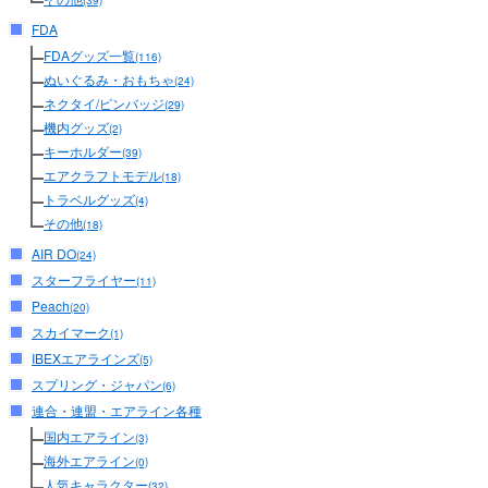
(39)
FDA
FDAグッズ一覧
(116)
ぬいぐるみ・おもちゃ
(24)
ネクタイ/ピンバッジ
(29)
機内グッズ
(2)
キーホルダー
(39)
エアクラフトモデル
(18)
トラベルグッズ
(4)
その他
(18)
AIR DO
(24)
スターフライヤー
(11)
Peach
(20)
スカイマーク
(1)
IBEXエアラインズ
(5)
スプリング・ジャパン
(6)
連合・連盟・エアライン各種
国内エアライン
(3)
海外エアライン
(0)
人気キャラクター
(32)