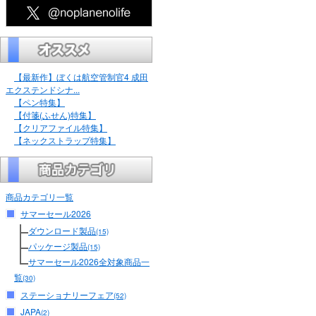
【最新作】ぼくは航空管制官4 成田
エクステンドシナ...
【ペン特集】
【付箋(ふせん)特集】
【クリアファイル特集】
【ネックストラップ特集】
商品カテゴリ一覧
サマーセール2026
ダウンロード製品
(15)
パッケージ製品
(15)
サマーセール2026全対象商品一
覧
(30)
ステーショナリーフェア
(52)
JAPA
(2)