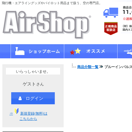
飛行機・エアライングッズやパイロット用品まで扱う、空の専門店。
商品分類一覧
ブルーインパルス 
いらっしゃいませ。
ゲスト
さん
ログイン
⇒
新規登録(無料)は
こちらから