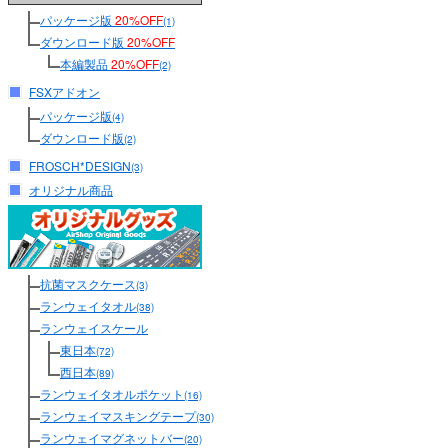
パッケージ版
20%OFF
(1)
ダウンロード版
20%OFF
本編製品
20%OFF
(2)
FSXアドオン
パッケージ版
(4)
ダウンロード版
(2)
FROSCH*DESIGN
(3)
オリジナル商品
抗菌マスクケース
(3)
ランウェイタオル
(38)
ランウェイスケール
東日本
(72)
西日本
(89)
ランウェイタオルポケット
(16)
ランウェイマスキングテープ
(30)
ランウェイマグネットバー
(20)