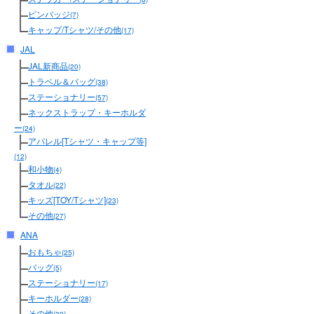
ピンバッジ
(7)
キャップ/Tシャツ/その他
(17)
JAL
JAL新商品
(20)
トラベル＆バッグ
(38)
ステーショナリー
(57)
ネックストラップ・キーホルダ
ー
(24)
アパレル[Tシャツ・キャップ等]
(12)
和小物
(4)
タオル
(22)
キッズ[TOY/Tシャツ]
(23)
その他
(27)
ANA
おもちゃ
(25)
バッグ
(5)
ステーショナリー
(17)
キーホルダー
(28)
その他