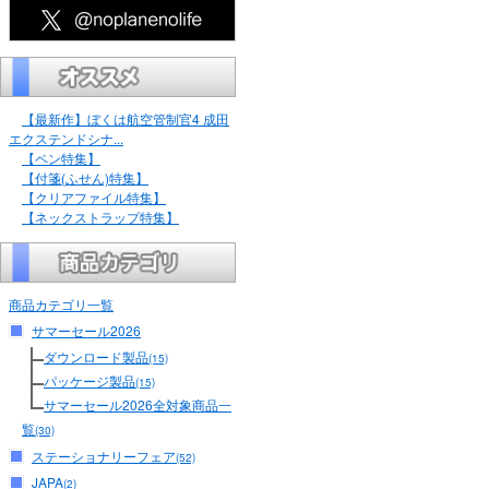
【最新作】ぼくは航空管制官4 成田
エクステンドシナ...
【ペン特集】
【付箋(ふせん)特集】
【クリアファイル特集】
【ネックストラップ特集】
商品カテゴリ一覧
サマーセール2026
ダウンロード製品
(15)
パッケージ製品
(15)
サマーセール2026全対象商品一
覧
(30)
ステーショナリーフェア
(52)
JAPA
(2)