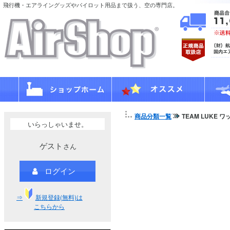
飛行機・エアライングッズやパイロット用品まで扱う、空の専門店。
商品分類一覧
TEAM LUKE 
いらっしゃいませ。
ゲスト
さん
ログイン
⇒
新規登録(無料)は
こちらから