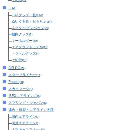
(39)
FDA
FDAグッズ一覧
(116)
ぬいぐるみ・おもちゃ
(24)
ネクタイ/ピンバッジ
(29)
機内グッズ
(2)
キーホルダー
(39)
エアクラフトモデル
(18)
トラベルグッズ
(4)
その他
(18)
AIR DO
(24)
スターフライヤー
(11)
Peach
(20)
スカイマーク
(1)
IBEXエアラインズ
(5)
スプリング・ジャパン
(6)
連合・連盟・エアライン各種
国内エアライン
(3)
海外エアライン
(0)
人気キャラクター
(32)