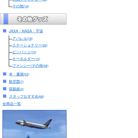
その他
(19)
JAXA・NASA・宇宙
アパレル
(18)
ステーショナリー
(26)
ピンバッジ
(10)
キーホルダー
(13)
ファンシー/その他
(38)
本・書籍
(53)
航空図
(7)
双眼鏡
(2)
スタッフおすすめ
(68)
全商品一覧