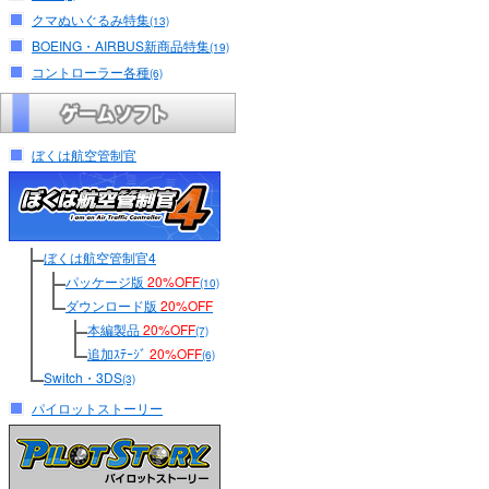
クマぬいぐるみ特集
(13)
BOEING・AIRBUS新商品特集
(19)
コントローラー各種
(6)
ぼくは航空管制官
ぼくは航空管制官4
パッケージ版
20%OFF
(10)
ダウンロード版
20%OFF
本編製品
20%OFF
(7)
追加ｽﾃｰｼﾞ
20%OFF
(6)
Switch・3DS
(3)
パイロットストーリー