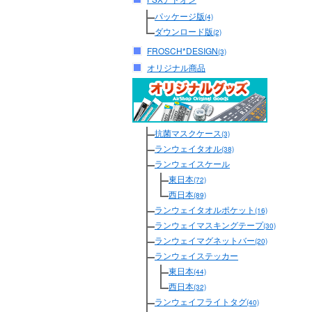
パッケージ版
(4)
ダウンロード版
(2)
FROSCH*DESIGN
(3)
オリジナル商品
抗菌マスクケース
(3)
ランウェイタオル
(38)
ランウェイスケール
東日本
(72)
西日本
(89)
ランウェイタオルポケット
(16)
ランウェイマスキングテープ
(30)
ランウェイマグネットバー
(20)
ランウェイステッカー
東日本
(44)
西日本
(32)
ランウェイフライトタグ
(40)