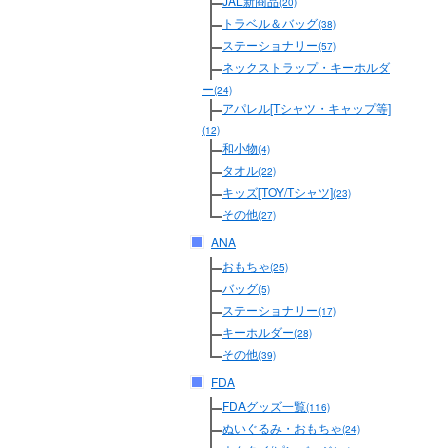
JAL新商品
(20)
トラベル＆バッグ
(38)
ステーショナリー
(57)
ネックストラップ・キーホルダ
ー
(24)
アパレル[Tシャツ・キャップ等]
(12)
和小物
(4)
タオル
(22)
キッズ[TOY/Tシャツ]
(23)
その他
(27)
ANA
おもちゃ
(25)
バッグ
(5)
ステーショナリー
(17)
キーホルダー
(28)
その他
(39)
FDA
FDAグッズ一覧
(116)
ぬいぐるみ・おもちゃ
(24)