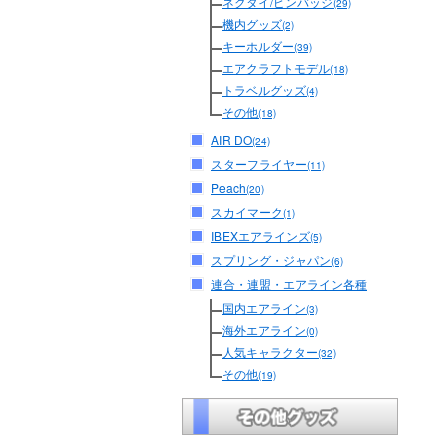
ネクタイ/ピンバッジ
(29)
機内グッズ
(2)
キーホルダー
(39)
エアクラフトモデル
(18)
トラベルグッズ
(4)
その他
(18)
AIR DO
(24)
スターフライヤー
(11)
Peach
(20)
スカイマーク
(1)
IBEXエアラインズ
(5)
スプリング・ジャパン
(6)
連合・連盟・エアライン各種
国内エアライン
(3)
海外エアライン
(0)
人気キャラクター
(32)
その他
(19)