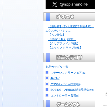
【最新作】ぼくは航空管制官4 成田
エクステンドシナ...
【ペン特集】
【付箋(ふせん)特集】
【クリアファイル特集】
【ネックストラップ特集】
商品カテゴリ一覧
ステーショナリーフェア
(52)
JAPA
(2)
クマぬいぐるみ特集
(13)
BOEING・AIRBUS新商品特集
(19)
コントローラー各種
(6)