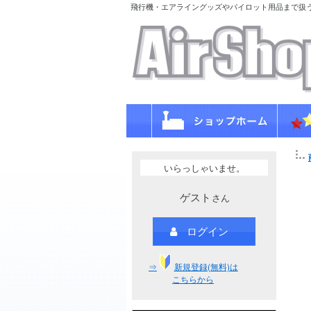
飛行機・エアライングッズやパイロット用品まで扱
いらっしゃいませ。
ゲスト
さん
ログイン
⇒
新規登録(無料)は
こちらから