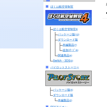
ぼくは航空管制官
ぼくは航空管制官4
パッケージ版
(10)
ダウンロード版
本編製品
(7)
追加ｽﾃｰｼﾞ
(6)
関連商品
(4)
Switch・3DS
(3)
パイロットストーリー
パッケージ版
(5)
ダウンロード版
本編製品
(2)
FSXアドオン