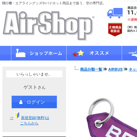
飛行機・エアライングッズやパイロット用品まで扱う、空の専門店。
商品分類一覧
AIRBUS
ネッ
いらっしゃいませ。
ゲスト
さん
ログイン
⇒
新規登録(無料)は
こちらから