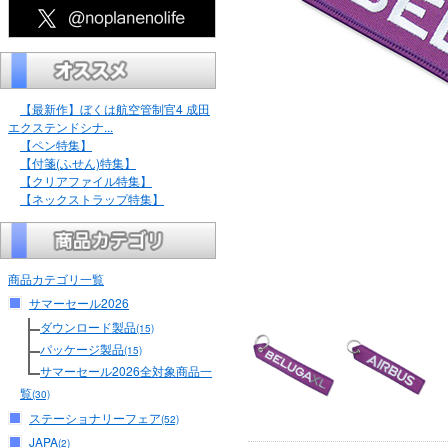
【最新作】ぼくは航空管制官4 成田
エクステンドシナ...
【ペン特集】
【付箋(ふせん)特集】
【クリアファイル特集】
【ネックストラップ特集】
商品カテゴリ一覧
サマーセール2026
ダウンロード製品
(15)
パッケージ製品
(15)
サマーセール2026全対象商品一
覧
(30)
ステーショナリーフェア
(52)
JAPA
(2)