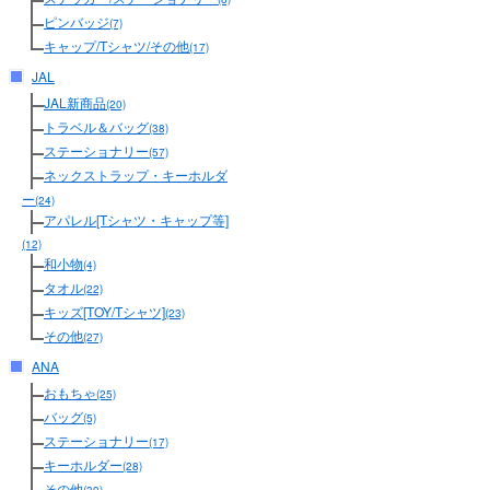
ピンバッジ
(7)
キャップ/Tシャツ/その他
(17)
JAL
JAL新商品
(20)
トラベル＆バッグ
(38)
ステーショナリー
(57)
ネックストラップ・キーホルダ
ー
(24)
アパレル[Tシャツ・キャップ等]
(12)
和小物
(4)
タオル
(22)
キッズ[TOY/Tシャツ]
(23)
その他
(27)
ANA
おもちゃ
(25)
バッグ
(5)
ステーショナリー
(17)
キーホルダー
(28)
その他