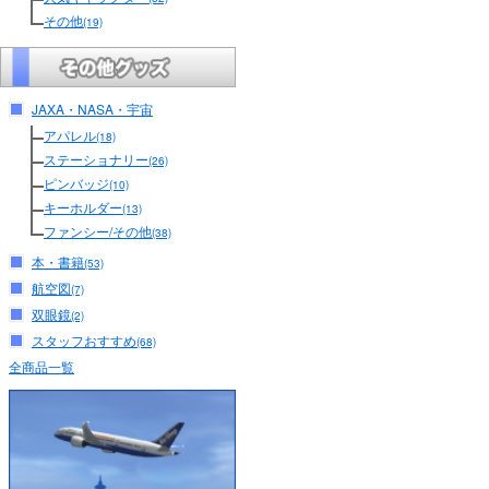
その他
(19)
JAXA・NASA・宇宙
アパレル
(18)
ステーショナリー
(26)
ピンバッジ
(10)
キーホルダー
(13)
ファンシー/その他
(38)
本・書籍
(53)
航空図
(7)
双眼鏡
(2)
スタッフおすすめ
(68)
全商品一覧