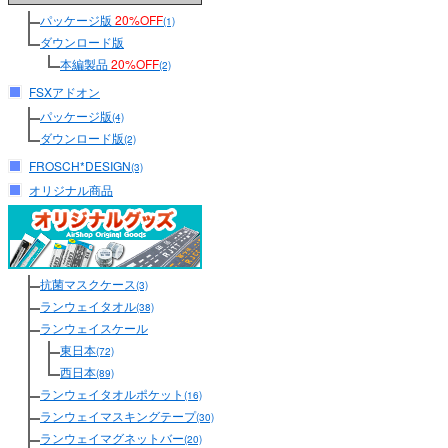
パッケージ版
20%OFF
(1)
ダウンロード版
本編製品
20%OFF
(2)
FSXアドオン
パッケージ版
(4)
ダウンロード版
(2)
FROSCH*DESIGN
(3)
オリジナル商品
抗菌マスクケース
(3)
ランウェイタオル
(38)
ランウェイスケール
東日本
(72)
西日本
(89)
ランウェイタオルポケット
(16)
ランウェイマスキングテープ
(30)
ランウェイマグネットバー
(20)