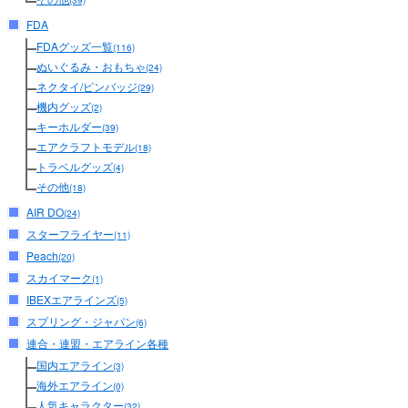
(39)
FDA
FDAグッズ一覧
(116)
ぬいぐるみ・おもちゃ
(24)
ネクタイ/ピンバッジ
(29)
機内グッズ
(2)
キーホルダー
(39)
エアクラフトモデル
(18)
トラベルグッズ
(4)
その他
(18)
AIR DO
(24)
スターフライヤー
(11)
Peach
(20)
スカイマーク
(1)
IBEXエアラインズ
(5)
スプリング・ジャパン
(6)
連合・連盟・エアライン各種
国内エアライン
(3)
海外エアライン
(0)
人気キャラクター
(32)