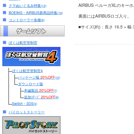
AIRBUS ベルーガXLのキー
クマぬいぐるみ特集
(13)
BOEING・AIRBUS新商品特集
(19)
裏面にはAIRBUSロゴ入り。
コントローラー各種
(6)
■サイズ(約)：長さ 16.5 × 幅 3
ぼくは航空管制官
ぼくは航空管制官4
パッケージ版
20%OFF
(10)
ダウンロード版
本編製品
20%OFF
(7)
追加ｽﾃｰｼﾞ
20%OFF
(6)
Switch・3DS
(3)
パイロットストーリー