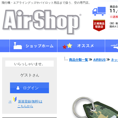
飛行機・エアライングッズやパイロット用品まで扱う、空の専門店。
商品分類一覧
AIRBUS
ネッ
いらっしゃいませ。
ゲスト
さん
ログイン
⇒
新規登録(無料)は
こちらから