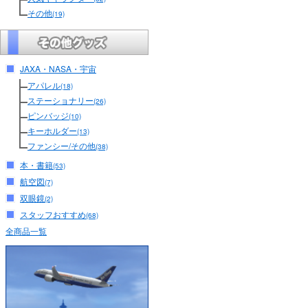
その他
(19)
JAXA・NASA・宇宙
アパレル
(18)
ステーショナリー
(26)
ピンバッジ
(10)
キーホルダー
(13)
ファンシー/その他
(38)
本・書籍
(53)
航空図
(7)
双眼鏡
(2)
スタッフおすすめ
(68)
全商品一覧