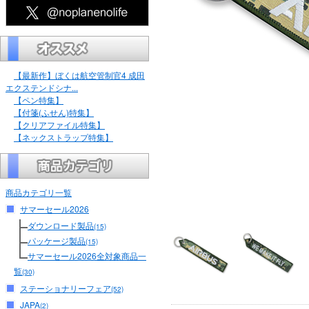
【最新作】ぼくは航空管制官4 成田
エクステンドシナ...
【ペン特集】
【付箋(ふせん)特集】
【クリアファイル特集】
【ネックストラップ特集】
商品カテゴリ一覧
サマーセール2026
ダウンロード製品
(15)
パッケージ製品
(15)
サマーセール2026全対象商品一
覧
(30)
ステーショナリーフェア
(52)
JAPA
(2)