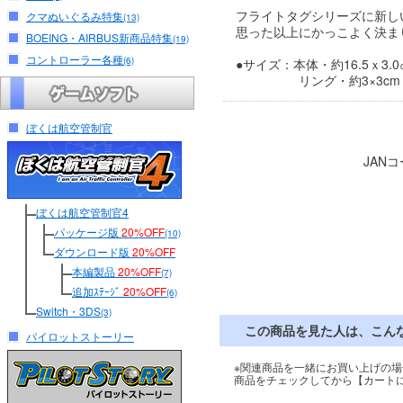
フライトタグシリーズに新し
クマぬいぐるみ特集
(13)
思った以上にかっこよく決ま
BOEING・AIRBUS新商品特集
(19)
コントローラー各種
(6)
●サイズ：本体・約16.5ｘ3.0
リング・約3×3cm
ぼくは航空管制官
JAN
ぼくは航空管制官4
パッケージ版
20%OFF
(10)
ダウンロード版
20%OFF
本編製品
20%OFF
(7)
追加ｽﾃｰｼﾞ
20%OFF
(6)
Switch・3DS
(3)
この商品を見た人は、こん
パイロットストーリー
※関連商品を一緒にお買い上げの場
商品をチェックしてから【カート