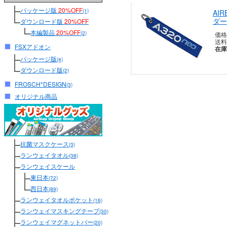
パッケージ版
20%OFF
(1)
AIR
ダー
ダウンロード版
20%OFF
本編製品
20%OFF
(2)
価格
送料
FSXアドオン
在庫
パッケージ版
(4)
ダウンロード版
(2)
FROSCH*DESIGN
(3)
オリジナル商品
抗菌マスクケース
(3)
ランウェイタオル
(38)
ランウェイスケール
東日本
(72)
西日本
(89)
ランウェイタオルポケット
(16)
ランウェイマスキングテープ
(30)
ランウェイマグネットバー
(20)