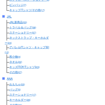
ピンバッジ
(7)
キャップ/Tシャツ/その他
(17)
JAL
JAL新商品
(20)
トラベル＆バッグ
(38)
ステーショナリー
(57)
ネックストラップ・キーホルダ
ー
(24)
アパレル[Tシャツ・キャップ等]
(12)
和小物
(4)
タオル
(22)
キッズ[TOY/Tシャツ]
(23)
その他
(27)
ANA
おもちゃ
(25)
バッグ
(5)
ステーショナリー
(17)
キーホルダー
(28)
その他