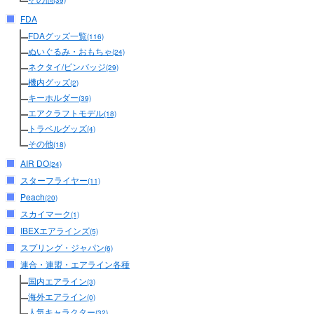
(39)
FDA
FDAグッズ一覧
(116)
ぬいぐるみ・おもちゃ
(24)
ネクタイ/ピンバッジ
(29)
機内グッズ
(2)
キーホルダー
(39)
エアクラフトモデル
(18)
トラベルグッズ
(4)
その他
(18)
AIR DO
(24)
スターフライヤー
(11)
Peach
(20)
スカイマーク
(1)
IBEXエアラインズ
(5)
スプリング・ジャパン
(6)
連合・連盟・エアライン各種
国内エアライン
(3)
海外エアライン
(0)
人気キャラクター
(32)