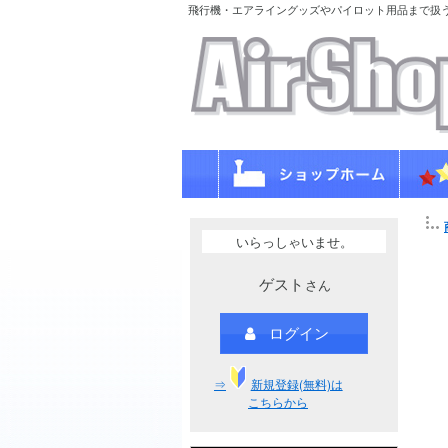
飛行機・エアライングッズやパイロット用品まで扱
いらっしゃいませ。
ゲスト
さん
ログイン
⇒
新規登録(無料)は
こちらから