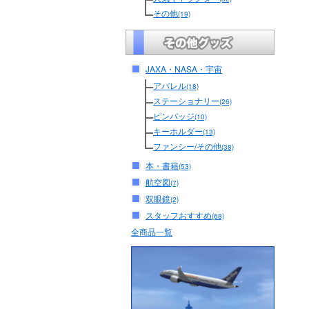
その他
(19)
JAXA・NASA・宇宙
アパレル
(18)
ステーショナリー
(26)
ピンバッジ
(10)
キーホルダー
(13)
ファンシー/その他
(38)
本・書籍
(53)
航空図
(7)
双眼鏡
(2)
スタッフおすすめ
(68)
全商品一覧