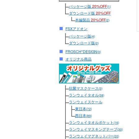
パッケージ版
20%OFF
(1)
ダウンロード版
20%OFF
本編製品
20%OFF
(2)
FSXアドオン
パッケージ版
(4)
ダウンロード版
(2)
FROSCH*DESIGN
(3)
オリジナル商品
抗菌マスクケース
(3)
ランウェイタオル
(38)
ランウェイスケール
東日本
(72)
西日本
(89)
ランウェイタオルポケット
(16)
ランウェイマスキングテープ
(30)
ランウェイマグネットバー
(20)