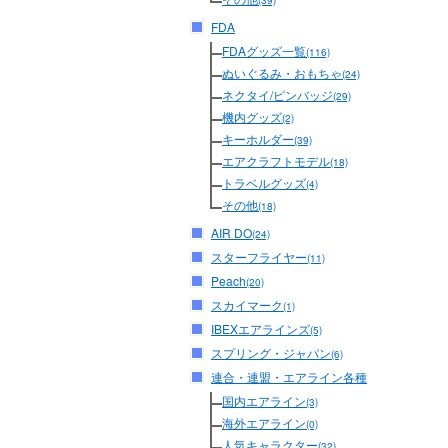
(39)
FDA
FDAグッズ一覧
(116)
ぬいぐるみ・おもちゃ
(24)
ネクタイ/ピンバッジ
(29)
機内グッズ
(2)
キーホルダー
(39)
エアクラフトモデル
(18)
トラベルグッズ
(4)
その他
(18)
AIR DO
(24)
スターフライヤー
(11)
Peach
(20)
スカイマーク
(1)
IBEXエアラインズ
(5)
スプリング・ジャパン
(6)
連合・連盟・エアライン各種
国内エアライン
(3)
海外エアライン
(0)
人気キャラクター
(32)