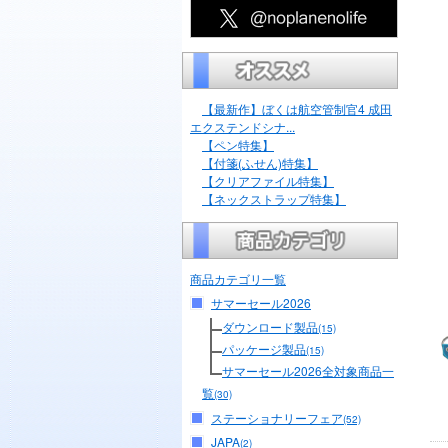
【最新作】ぼくは航空管制官4 成田
エクステンドシナ...
【ペン特集】
【付箋(ふせん)特集】
【クリアファイル特集】
【ネックストラップ特集】
商品カテゴリ一覧
サマーセール2026
ダウンロード製品
(15)
パッケージ製品
(15)
サマーセール2026全対象商品一
覧
(30)
ステーショナリーフェア
(52)
JAPA
(2)