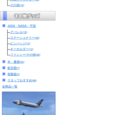
その他
(19)
JAXA・NASA・宇宙
アパレル
(18)
ステーショナリー
(26)
ピンバッジ
(10)
キーホルダー
(13)
ファンシー/その他
(38)
本・書籍
(53)
航空図
(7)
双眼鏡
(2)
スタッフおすすめ
(68)
全商品一覧