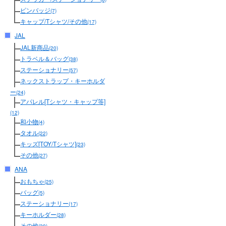
ピンバッジ
(7)
キャップ/Tシャツ/その他
(17)
JAL
JAL新商品
(20)
トラベル＆バッグ
(38)
ステーショナリー
(57)
ネックストラップ・キーホルダ
ー
(24)
アパレル[Tシャツ・キャップ等]
(12)
和小物
(4)
タオル
(22)
キッズ[TOY/Tシャツ]
(23)
その他
(27)
ANA
おもちゃ
(25)
バッグ
(5)
ステーショナリー
(17)
キーホルダー
(28)
その他