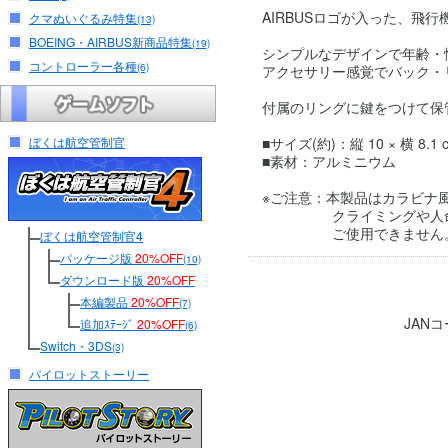
AIRBUSロゴが入った、飛
クマぬいぐるみ特集
(13)
BOEING・AIRBUS新商品特集
(19)
シンプルなデザインで年齢・
コントローラー各種
(6)
アクセサリー感覚でバック・
付属のリングに鍵をつけて保
ぼくは航空管制官
■サイズ(約)：縦 10 × 横 8.1 
■素材：アルミニウム
※ご注意：本製品はカラビナ
クライミングや人命に
ご使用できません
ぼくは航空管制官4
パッケージ版
20%OFF
(10)
ダウンロード版
20%OFF
本編製品
20%OFF
(7)
JAN
追加ｽﾃｰｼﾞ
20%OFF
(6)
Switch・3DS
(3)
パイロットストーリー