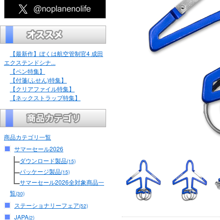
【最新作】ぼくは航空管制官4 成田
エクステンドシナ...
【ペン特集】
【付箋(ふせん)特集】
【クリアファイル特集】
【ネックストラップ特集】
商品カテゴリ一覧
サマーセール2026
ダウンロード製品
(15)
パッケージ製品
(15)
サマーセール2026全対象商品一
覧
(30)
ステーショナリーフェア
(52)
JAPA
(2)