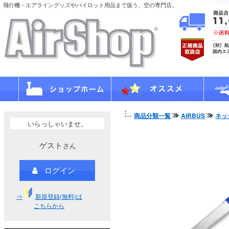
飛行機・エアライングッズやパイロット用品まで扱う、空の専門店。
商品分類一覧
AIRBUS
ネッ
いらっしゃいませ。
ゲスト
さん
ログイン
⇒
新規登録(無料)は
こちらから