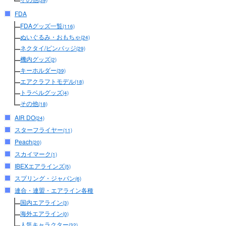
(39)
FDA
FDAグッズ一覧
(116)
ぬいぐるみ・おもちゃ
(24)
ネクタイ/ピンバッジ
(29)
機内グッズ
(2)
キーホルダー
(39)
エアクラフトモデル
(18)
トラベルグッズ
(4)
その他
(18)
AIR DO
(24)
スターフライヤー
(11)
Peach
(20)
スカイマーク
(1)
IBEXエアラインズ
(5)
スプリング・ジャパン
(6)
連合・連盟・エアライン各種
国内エアライン
(3)
海外エアライン
(0)
人気キャラクター
(32)