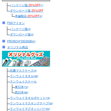
パッケージ版
20%OFF
(1)
ダウンロード版
20%OFF
本編製品
20%OFF
(2)
FSXアドオン
パッケージ版
(4)
ダウンロード版
(2)
FROSCH*DESIGN
(3)
オリジナル商品
抗菌マスクケース
(3)
ランウェイタオル
(38)
ランウェイスケール
東日本
(72)
西日本
(89)
ランウェイタオルポケット
(16)
ランウェイマスキングテープ
(30)
ランウェイマグネットバー
(20)