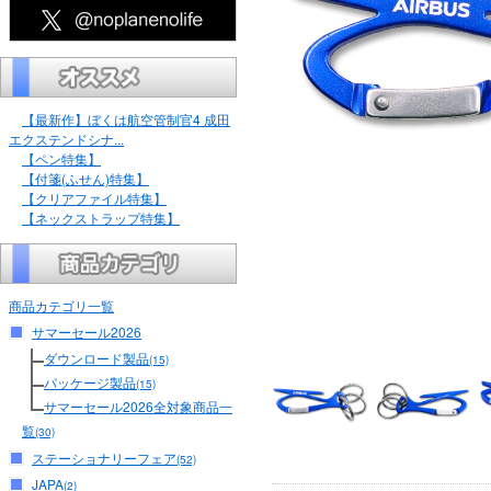
【最新作】ぼくは航空管制官4 成田
エクステンドシナ...
【ペン特集】
【付箋(ふせん)特集】
【クリアファイル特集】
【ネックストラップ特集】
商品カテゴリ一覧
サマーセール2026
ダウンロード製品
(15)
パッケージ製品
(15)
サマーセール2026全対象商品一
覧
(30)
ステーショナリーフェア
(52)
JAPA
(2)