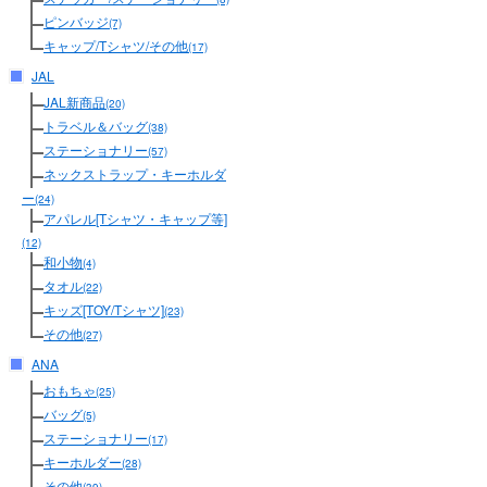
ピンバッジ
(7)
キャップ/Tシャツ/その他
(17)
JAL
JAL新商品
(20)
トラベル＆バッグ
(38)
ステーショナリー
(57)
ネックストラップ・キーホルダ
ー
(24)
アパレル[Tシャツ・キャップ等]
(12)
和小物
(4)
タオル
(22)
キッズ[TOY/Tシャツ]
(23)
その他
(27)
ANA
おもちゃ
(25)
バッグ
(5)
ステーショナリー
(17)
キーホルダー
(28)
その他