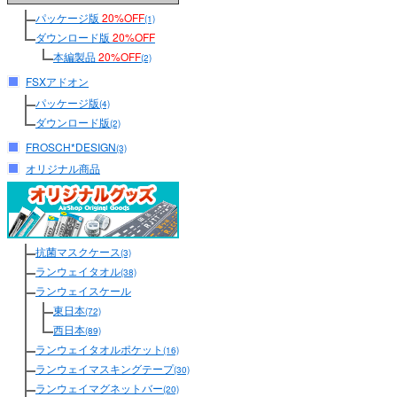
パッケージ版
20%OFF
(1)
ダウンロード版
20%OFF
本編製品
20%OFF
(2)
FSXアドオン
パッケージ版
(4)
ダウンロード版
(2)
FROSCH*DESIGN
(3)
オリジナル商品
抗菌マスクケース
(3)
ランウェイタオル
(38)
ランウェイスケール
東日本
(72)
西日本
(89)
ランウェイタオルポケット
(16)
ランウェイマスキングテープ
(30)
ランウェイマグネットバー
(20)