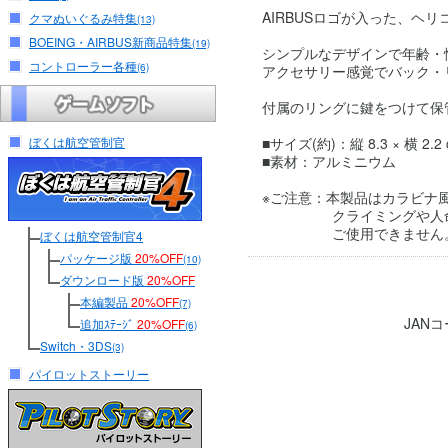
AIRBUSロゴが入った、ヘ
クマぬいぐるみ特集
(13)
BOEING・AIRBUS新商品特集
(19)
シンプルなデザインで年齢・
コントローラー各種
(6)
アクセサリー感覚でバック・
付属のリングに鍵をつけて保
ぼくは航空管制官
■サイズ(約)：縦 8.3 × 横 2.2
■素材：アルミニウム
※ご注意：本製品はカラビナ
クライミングや人命に
ご使用できません
ぼくは航空管制官4
パッケージ版
20%OFF
(10)
ダウンロード版
20%OFF
本編製品
20%OFF
(7)
JAN
追加ｽﾃｰｼﾞ
20%OFF
(6)
Switch・3DS
(3)
パイロットストーリー