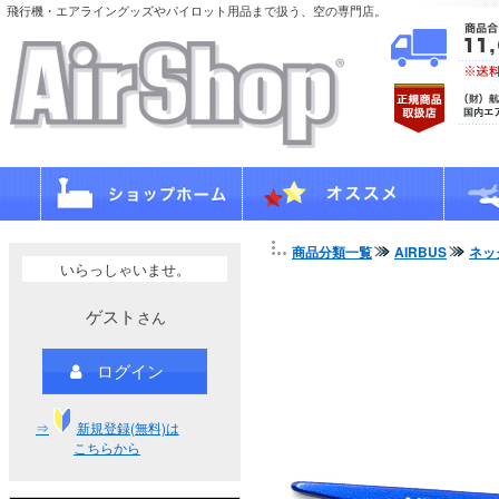
飛行機・エアライングッズやパイロット用品まで扱う、空の専門店。
商品分類一覧
AIRBUS
ネッ
いらっしゃいませ。
ゲスト
さん
ログイン
⇒
新規登録(無料)は
こちらから