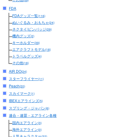
(39)
FDA
FDAグッズ一覧
(116)
ぬいぐるみ・おもちゃ
(24)
ネクタイ/ピンバッジ
(29)
機内グッズ
(2)
キーホルダー
(39)
エアクラフトモデル
(18)
トラベルグッズ
(4)
その他
(18)
AIR DO
(24)
スターフライヤー
(11)
Peach
(20)
スカイマーク
(1)
IBEXエアラインズ
(5)
スプリング・ジャパン
(6)
連合・連盟・エアライン各種
国内エアライン
(3)
海外エアライン
(0)
人気キャラクター
(32)