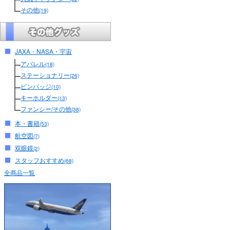
その他
(19)
JAXA・NASA・宇宙
アパレル
(18)
ステーショナリー
(26)
ピンバッジ
(10)
キーホルダー
(13)
ファンシー/その他
(38)
本・書籍
(53)
航空図
(7)
双眼鏡
(2)
スタッフおすすめ
(68)
全商品一覧