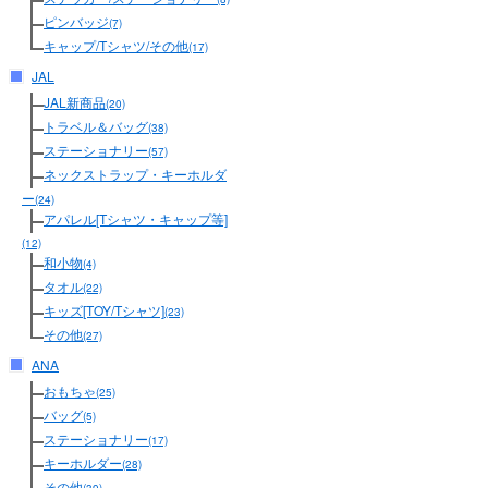
ピンバッジ
(7)
キャップ/Tシャツ/その他
(17)
JAL
JAL新商品
(20)
トラベル＆バッグ
(38)
ステーショナリー
(57)
ネックストラップ・キーホルダ
ー
(24)
アパレル[Tシャツ・キャップ等]
(12)
和小物
(4)
タオル
(22)
キッズ[TOY/Tシャツ]
(23)
その他
(27)
ANA
おもちゃ
(25)
バッグ
(5)
ステーショナリー
(17)
キーホルダー
(28)
その他