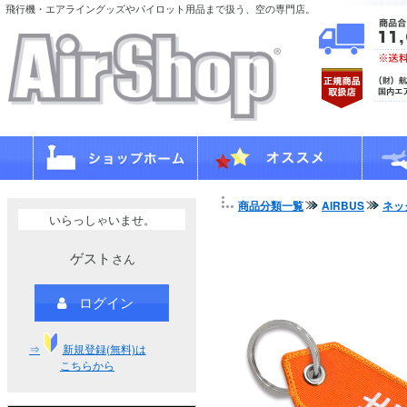
飛行機・エアライングッズやパイロット用品まで扱う、空の専門店。
商品分類一覧
AIRBUS
ネッ
いらっしゃいませ。
ゲスト
さん
ログイン
⇒
新規登録(無料)は
こちらから