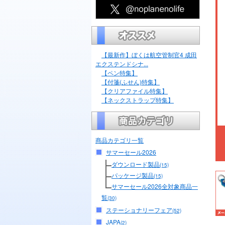
【最新作】ぼくは航空管制官4 成田
エクステンドシナ...
【ペン特集】
【付箋(ふせん)特集】
【クリアファイル特集】
【ネックストラップ特集】
商品カテゴリ一覧
サマーセール2026
ダウンロード製品
(15)
パッケージ製品
(15)
サマーセール2026全対象商品一
覧
(30)
ステーショナリーフェア
(52)
JAPA
(2)