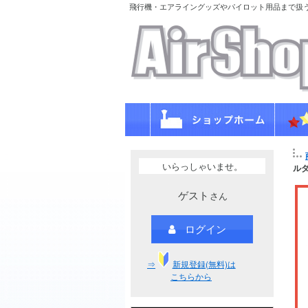
飛行機・エアライングッズやパイロット用品まで扱
いらっしゃいませ。
ル
ゲスト
さん
ログイン
⇒
新規登録(無料)は
こちらから