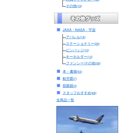
その他
(19)
JAXA・NASA・宇宙
アパレル
(18)
ステーショナリー
(26)
ピンバッジ
(10)
キーホルダー
(13)
ファンシー/その他
(38)
本・書籍
(53)
航空図
(7)
双眼鏡
(2)
スタッフおすすめ
(68)
全商品一覧