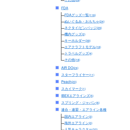
(39)
FDA
FDAグッズ一覧
(116)
ぬいぐるみ・おもちゃ
(24)
ネクタイ/ピンバッジ
(29)
機内グッズ
(2)
キーホルダー
(39)
エアクラフトモデル
(18)
トラベルグッズ
(4)
その他
(18)
AIR DO
(24)
スターフライヤー
(11)
Peach
(20)
スカイマーク
(1)
IBEXエアラインズ
(5)
スプリング・ジャパン
(6)
連合・連盟・エアライン各種
国内エアライン
(3)
海外エアライン
(0)
人気キャラクター
(32)