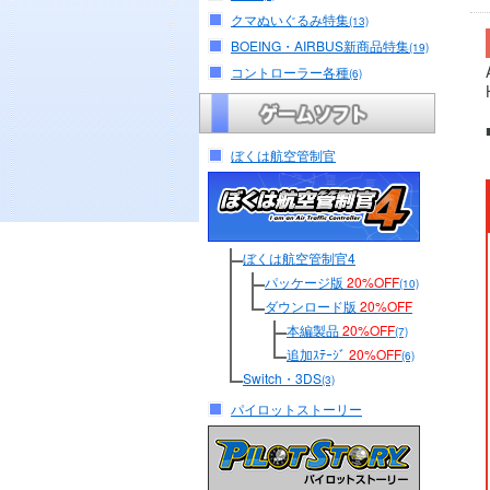
クマぬいぐるみ特集
(13)
BOEING・AIRBUS新商品特集
(19)
コントローラー各種
(6)
ぼくは航空管制官
ぼくは航空管制官4
パッケージ版
20%OFF
(10)
ダウンロード版
20%OFF
本編製品
20%OFF
(7)
追加ｽﾃｰｼﾞ
20%OFF
(6)
Switch・3DS
(3)
パイロットストーリー