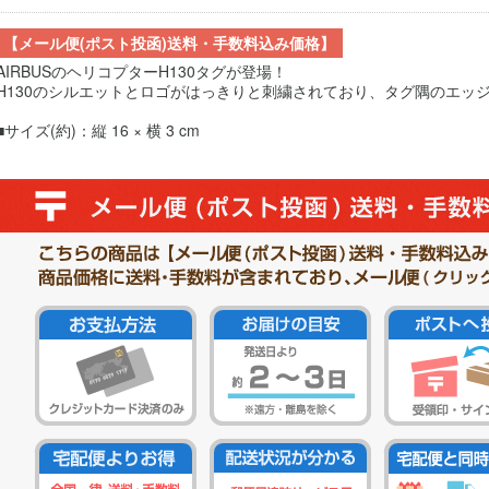
【メール便(ポスト投函)送料・手数料込み価格】
AIRBUSのヘリコプターH130タグが登場！
H130のシルエットとロゴがはっきりと刺繍されており、タグ隅のエッ
■サイズ(約)：縦 16 × 横 3 cm