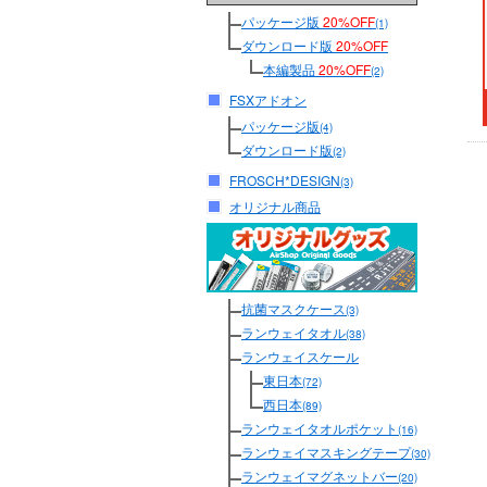
パッケージ版
20%OFF
(1)
ダウンロード版
20%OFF
本編製品
20%OFF
(2)
FSXアドオン
パッケージ版
(4)
ダウンロード版
(2)
FROSCH*DESIGN
(3)
オリジナル商品
抗菌マスクケース
(3)
ランウェイタオル
(38)
ランウェイスケール
東日本
(72)
西日本
(89)
ランウェイタオルポケット
(16)
ランウェイマスキングテープ
(30)
ランウェイマグネットバー
(20)