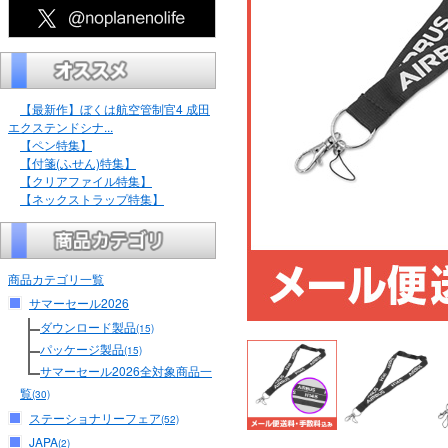
【最新作】ぼくは航空管制官4 成田
エクステンドシナ...
【ペン特集】
【付箋(ふせん)特集】
【クリアファイル特集】
【ネックストラップ特集】
商品カテゴリ一覧
サマーセール2026
ダウンロード製品
(15)
パッケージ製品
(15)
サマーセール2026全対象商品一
覧
(30)
ステーショナリーフェア
(52)
JAPA
(2)