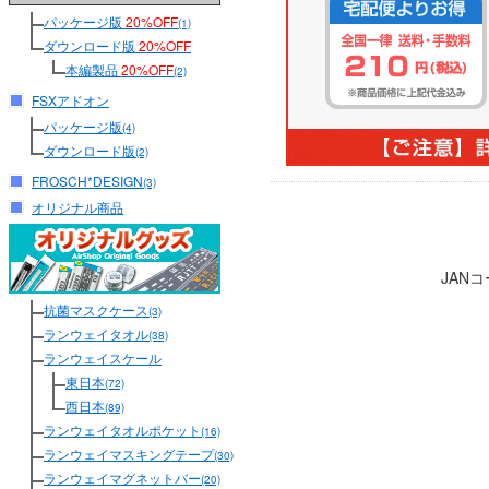
パッケージ版
20%OFF
(1)
ダウンロード版
20%OFF
本編製品
20%OFF
(2)
FSXアドオン
パッケージ版
(4)
ダウンロード版
(2)
FROSCH*DESIGN
(3)
オリジナル商品
JAN
抗菌マスクケース
(3)
ランウェイタオル
(38)
ランウェイスケール
東日本
(72)
西日本
(89)
ランウェイタオルポケット
(16)
ランウェイマスキングテープ
(30)
ランウェイマグネットバー
(20)