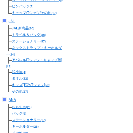
ピンバッジ
(7)
キャップ/Tシャツ/その他
(17)
JAL
JAL新商品
(20)
トラベル＆バッグ
(38)
ステーショナリー
(57)
ネックストラップ・キーホルダ
ー
(24)
アパレル[Tシャツ・キャップ等]
(12)
和小物
(4)
タオル
(22)
キッズ[TOY/Tシャツ]
(23)
その他
(27)
ANA
おもちゃ
(25)
バッグ
(5)
ステーショナリー
(17)
キーホルダー
(28)
その他