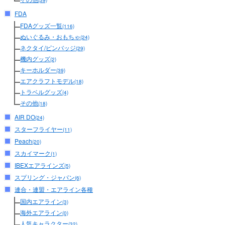
(39)
FDA
FDAグッズ一覧
(116)
ぬいぐるみ・おもちゃ
(24)
ネクタイ/ピンバッジ
(29)
機内グッズ
(2)
キーホルダー
(39)
エアクラフトモデル
(18)
トラベルグッズ
(4)
その他
(18)
AIR DO
(24)
スターフライヤー
(11)
Peach
(20)
スカイマーク
(1)
IBEXエアラインズ
(5)
スプリング・ジャパン
(6)
連合・連盟・エアライン各種
国内エアライン
(3)
海外エアライン
(0)
人気キャラクター
(32)