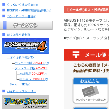
クマぬいぐるみ特集
(13)
【メール便(ポスト投函)送
BOEING・AIRBUS新商品特集
(19)
コントローラー各種
(6)
AIRBUS H145をモチー
環境に配慮した100%リサイ
たデザイン。IDカードなど
ぼくは航空管制官
■サイズ(約)： ストラップ 全長 9
ぼくは航空管制官4
パッケージ版
20%OFF
(10)
ダウンロード版
20%OFF
本編製品
20%OFF
(7)
追加ｽﾃｰｼﾞ
20%OFF
(6)
Switch・3DS
(3)
パイロットストーリー