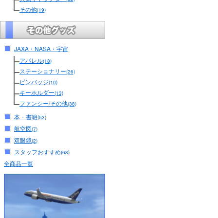
その他
(19)
JAXA・NASA・宇宙
アパレル
(18)
ステーショナリー
(26)
ピンバッジ
(10)
キーホルダー
(13)
ファンシー/その他
(38)
本・書籍
(53)
航空図
(7)
双眼鏡
(2)
スタッフおすすめ
(68)
全商品一覧