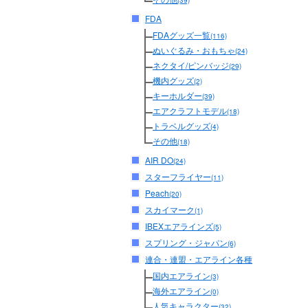
(39)
FDA
FDAグッズ一覧
(116)
ぬいぐるみ・おもちゃ
(24)
ネクタイ/ピンバッジ
(29)
機内グッズ
(2)
キーホルダー
(39)
エアクラフトモデル
(18)
トラベルグッズ
(4)
その他
(18)
AIR DO
(24)
スターフライヤー
(11)
Peach
(20)
スカイマーク
(1)
IBEXエアラインズ
(5)
スプリング・ジャパン
(6)
連合・連盟・エアライン各種
国内エアライン
(3)
海外エアライン
(0)
人気キャラクター
(32)