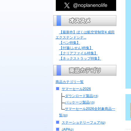
【最新作】ぼくは航空管制官4 成田
エクステンドシナ...
【ペン特集】
【付箋(ふせん)特集】
【クリアファイル特集】
【ネックストラップ特集】
商品カテゴリ一覧
サマーセール2026
ダウンロード製品
(15)
パッケージ製品
(15)
サマーセール2026全対象商品一
覧
(30)
ステーショナリーフェア
(52)
JAPA
(2)