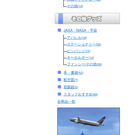
その他
(19)
JAXA・NASA・宇宙
アパレル
(18)
ステーショナリー
(26)
ピンバッジ
(10)
キーホルダー
(13)
ファンシー/その他
(38)
本・書籍
(53)
航空図
(7)
双眼鏡
(2)
スタッフおすすめ
(68)
全商品一覧