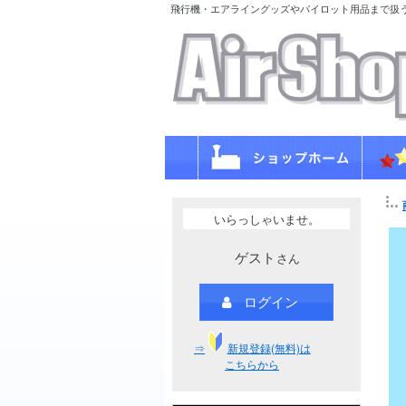
飛行機・エアライングッズやパイロット用品まで扱
いらっしゃいませ。
ゲスト
さん
ログイン
⇒
新規登録(無料)は
こちらから