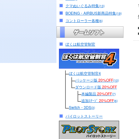
クマぬいぐるみ特集
(13)
BOEING・AIRBUS新商品特集
(19)
コントローラー各種
(6)
ぼくは航空管制官
ぼくは航空管制官4
パッケージ版
20%OFF
(10)
ダウンロード版
20%OFF
本編製品
20%OFF
(7)
追加ｽﾃｰｼﾞ
20%OFF
(6)
Switch・3DS
(3)
パイロットストーリー