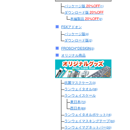
パッケージ版
20%OFF
(1)
ダウンロード版
20%OFF
本編製品
20%OFF
(2)
FSXアドオン
パッケージ版
(4)
ダウンロード版
(2)
FROSCH*DESIGN
(3)
オリジナル商品
抗菌マスクケース
(3)
ランウェイタオル
(38)
ランウェイスケール
東日本
(72)
西日本
(89)
ランウェイタオルポケット
(16)
ランウェイマスキングテープ
(30)
ランウェイマグネットバー
(20)