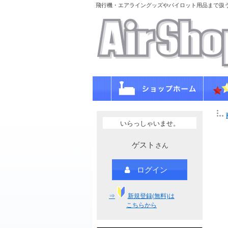
飛行機・エアライングッズやパイロット用品まで扱
いらっしゃいませ。
ゲスト
さん
ログイン
⇒
新規登録(無料)は
こちらから