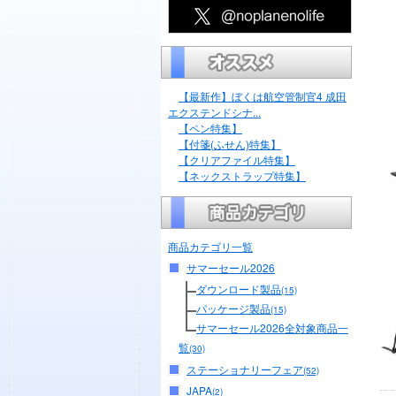
【最新作】ぼくは航空管制官4 成田
エクステンドシナ...
【ペン特集】
【付箋(ふせん)特集】
【クリアファイル特集】
【ネックストラップ特集】
商品カテゴリ一覧
サマーセール2026
ダウンロード製品
(15)
パッケージ製品
(15)
サマーセール2026全対象商品一
覧
(30)
ステーショナリーフェア
(52)
JAPA
(2)