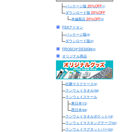
パッケージ版
20%OFF
(1)
ダウンロード版
20%OFF
本編製品
20%OFF
(2)
FSXアドオン
パッケージ版
(4)
ダウンロード版
(2)
FROSCH*DESIGN
(3)
オリジナル商品
抗菌マスクケース
(3)
ランウェイタオル
(38)
ランウェイスケール
東日本
(72)
西日本
(89)
ランウェイタオルポケット
(16)
ランウェイマスキングテープ
(30)
ランウェイマグネットバー
(20)