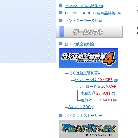
クマぬいぐるみ特集
(13)
BOEING・AIRBUS新商品特集
(19)
コントローラー各種
(6)
ぼくは航空管制官
ぼくは航空管制官4
パッケージ版
20%OFF
(10)
ダウンロード版
20%OFF
本編製品
20%OFF
(7)
追加ｽﾃｰｼﾞ
20%OFF
(6)
Switch・3DS
(3)
パイロットストーリー