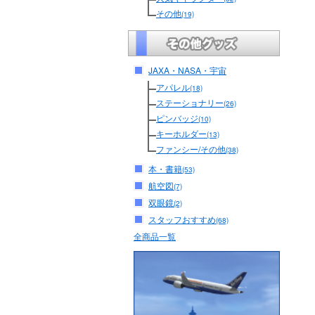
その他
(19)
JAXA・NASA・宇宙
アパレル
(18)
ステーショナリー
(26)
ピンバッジ
(10)
キーホルダー
(13)
ファンシー/その他
(38)
本・書籍
(53)
航空図
(7)
双眼鏡
(2)
スタッフおすすめ
(68)
全商品一覧