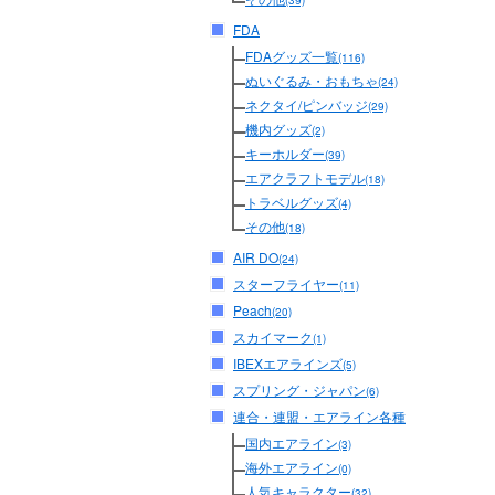
(39)
FDA
FDAグッズ一覧
(116)
ぬいぐるみ・おもちゃ
(24)
ネクタイ/ピンバッジ
(29)
機内グッズ
(2)
キーホルダー
(39)
エアクラフトモデル
(18)
トラベルグッズ
(4)
その他
(18)
AIR DO
(24)
スターフライヤー
(11)
Peach
(20)
スカイマーク
(1)
IBEXエアラインズ
(5)
スプリング・ジャパン
(6)
連合・連盟・エアライン各種
国内エアライン
(3)
海外エアライン
(0)
人気キャラクター
(32)