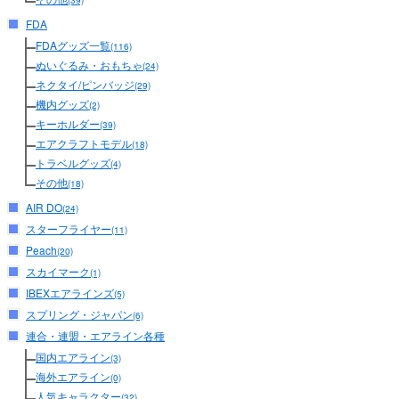
(39)
FDA
FDAグッズ一覧
(116)
ぬいぐるみ・おもちゃ
(24)
ネクタイ/ピンバッジ
(29)
機内グッズ
(2)
キーホルダー
(39)
エアクラフトモデル
(18)
トラベルグッズ
(4)
その他
(18)
AIR DO
(24)
スターフライヤー
(11)
Peach
(20)
スカイマーク
(1)
IBEXエアラインズ
(5)
スプリング・ジャパン
(6)
連合・連盟・エアライン各種
国内エアライン
(3)
海外エアライン
(0)
人気キャラクター
(32)