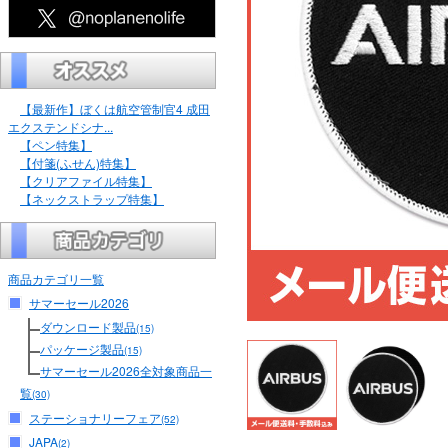
【最新作】ぼくは航空管制官4 成田
エクステンドシナ...
【ペン特集】
【付箋(ふせん)特集】
【クリアファイル特集】
【ネックストラップ特集】
商品カテゴリ一覧
サマーセール2026
ダウンロード製品
(15)
パッケージ製品
(15)
サマーセール2026全対象商品一
覧
(30)
ステーショナリーフェア
(52)
JAPA
(2)