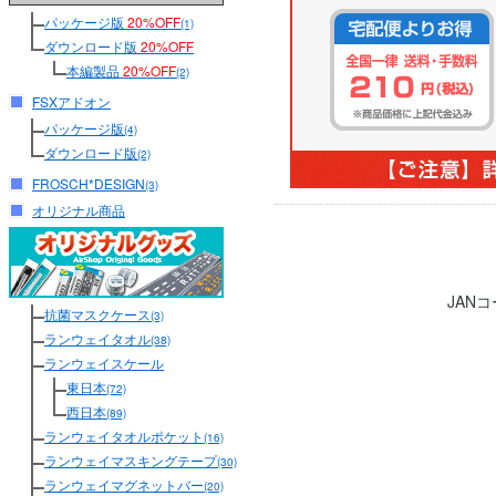
パッケージ版
20%OFF
(1)
ダウンロード版
20%OFF
本編製品
20%OFF
(2)
FSXアドオン
パッケージ版
(4)
ダウンロード版
(2)
FROSCH*DESIGN
(3)
オリジナル商品
JAN
抗菌マスクケース
(3)
ランウェイタオル
(38)
ランウェイスケール
東日本
(72)
西日本
(89)
ランウェイタオルポケット
(16)
ランウェイマスキングテープ
(30)
ランウェイマグネットバー
(20)