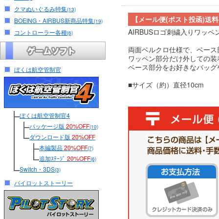
クマぬいぐるみ特集
(13)
【メール便(ポスト投函)送
BOEING・AIRBUS新商品特集
(19)
AIRBUSロゴ刺繍入りワッペ
コントローラー各種
(6)
両面ベルクロ仕様で、ベース
ワッペン部分だけ外しての装
ベース部分をお好きなバッグ
ぼくは航空管制官
■サイズ（約）直径10cm
ぼくは航空管制官4
パッケージ版
20%OFF
(10)
ダウンロード版
20%OFF
本編製品
20%OFF
(7)
追加ｽﾃｰｼﾞ
20%OFF
(6)
Switch・3DS
(3)
パイロットストーリー