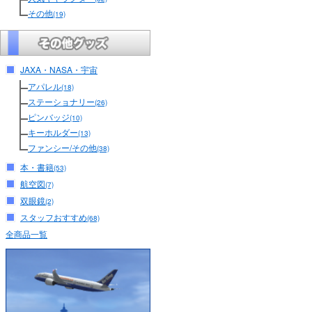
その他
(19)
JAXA・NASA・宇宙
アパレル
(18)
ステーショナリー
(26)
ピンバッジ
(10)
キーホルダー
(13)
ファンシー/その他
(38)
本・書籍
(53)
航空図
(7)
双眼鏡
(2)
スタッフおすすめ
(68)
全商品一覧