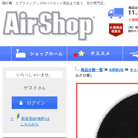
飛行機・エアライングッズやパイロット用品まで扱う、空の専門店。
商品分類一覧
AIRBUS
キャ
いらっしゃいませ。
ルクロ有）
ゲスト
さん
ログイン
⇒
新規登録(無料)は
こちらから