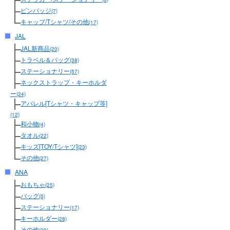
ピンバッジ
(7)
キャップ/Tシャツ/その他
(17)
JAL
JAL新商品
(20)
トラベル＆バッグ
(38)
ステーショナリー
(57)
ネックストラップ・キーホルダ
ー
(24)
アパレル[Tシャツ・キャップ等]
(12)
和小物
(4)
タオル
(22)
キッズ[TOY/Tシャツ]
(23)
その他
(27)
ANA
おもちゃ
(25)
バッグ
(5)
ステーショナリー
(17)
キーホルダー
(28)
その他