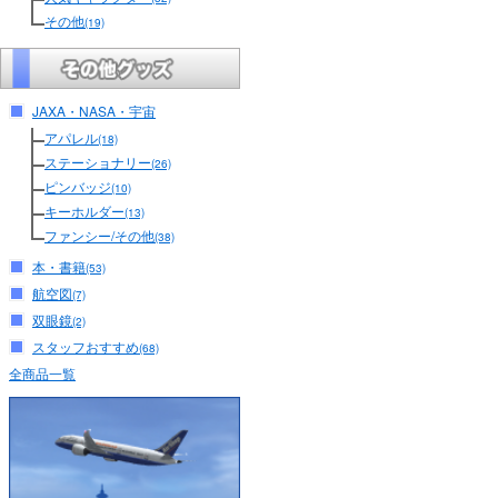
その他
(19)
JAXA・NASA・宇宙
アパレル
(18)
ステーショナリー
(26)
ピンバッジ
(10)
キーホルダー
(13)
ファンシー/その他
(38)
本・書籍
(53)
航空図
(7)
双眼鏡
(2)
スタッフおすすめ
(68)
全商品一覧