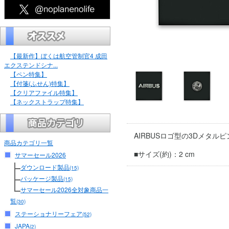
【最新作】ぼくは航空管制官4 成田
エクステンドシナ...
【ペン特集】
【付箋(ふせん)特集】
【クリアファイル特集】
【ネックストラップ特集】
AIRBUSロゴ型の3Dメタル
商品カテゴリ一覧
■サイズ(約)：2 cm
サマーセール2026
ダウンロード製品
(15)
パッケージ製品
(15)
サマーセール2026全対象商品一
覧
(30)
ステーショナリーフェア
(52)
JAPA
(2)