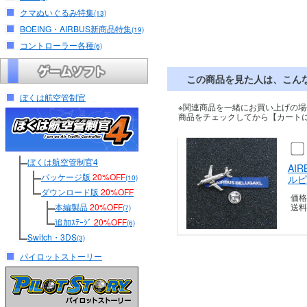
クマぬいぐるみ特集
(13)
BOEING・AIRBUS新商品特集
(19)
コントローラー各種
(6)
この商品を見た人は、こん
ぼくは航空管制官
※関連商品を一緒にお買い上げの場
商品をチェックしてから【カート
ぼくは航空管制官4
AI
パッケージ版
20%OFF
ルピ
(10)
ダウンロード版
20%OFF
価格
本編製品
20%OFF
送料
(7)
追加ｽﾃｰｼﾞ
20%OFF
(6)
Switch・3DS
(3)
パイロットストーリー