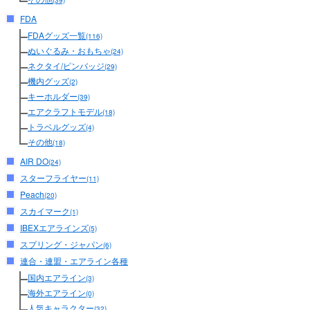
(39)
FDA
FDAグッズ一覧
(116)
ぬいぐるみ・おもちゃ
(24)
ネクタイ/ピンバッジ
(29)
機内グッズ
(2)
キーホルダー
(39)
エアクラフトモデル
(18)
トラベルグッズ
(4)
その他
(18)
AIR DO
(24)
スターフライヤー
(11)
Peach
(20)
スカイマーク
(1)
IBEXエアラインズ
(5)
スプリング・ジャパン
(6)
連合・連盟・エアライン各種
国内エアライン
(3)
海外エアライン
(0)
人気キャラクター
(32)