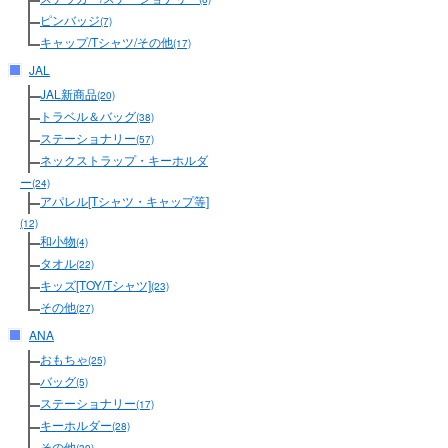
ピンバッジ
(7)
キャップ/Tシャツ/その他
(17)
JAL
JAL新商品
(20)
トラベル＆バッグ
(38)
ステーショナリー
(57)
ネックストラップ・キーホルダ
ー
(24)
アパレル[Tシャツ・キャップ等]
(12)
和小物
(4)
タオル
(22)
キッズ[TOY/Tシャツ]
(23)
その他
(27)
ANA
おもちゃ
(25)
バッグ
(5)
ステーショナリー
(17)
キーホルダー
(28)
その他