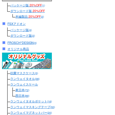
パッケージ版
20%OFF
(1)
ダウンロード版
20%OFF
本編製品
20%OFF
(2)
FSXアドオン
パッケージ版
(4)
ダウンロード版
(2)
FROSCH*DESIGN
(3)
オリジナル商品
抗菌マスクケース
(3)
ランウェイタオル
(38)
ランウェイスケール
東日本
(72)
西日本
(89)
ランウェイタオルポケット
(16)
ランウェイマスキングテープ
(30)
ランウェイマグネットバー
(20)