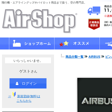
飛行機・エアライングッズやパイロット用品まで扱う、空の専門店。
商品分類一覧
AIRBUS
ピン
いらっしゃいませ。
ゲスト
さん
ログイン
⇒
新規登録(無料)は
こちらから