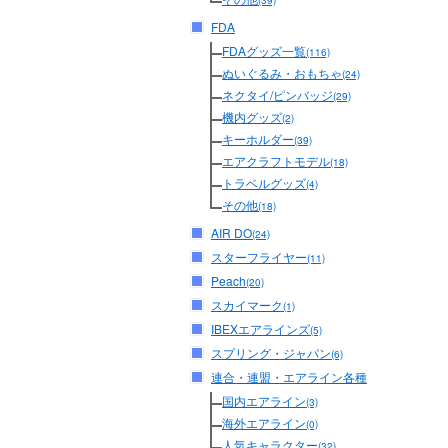
(39)
FDA
FDAグッズ一覧
(116)
ぬいぐるみ・おもちゃ
(24)
ネクタイ/ピンバッジ
(29)
機内グッズ
(2)
キーホルダー
(39)
エアクラフトモデル
(18)
トラベルグッズ
(4)
その他
(18)
AIR DO
(24)
スターフライヤー
(11)
Peach
(20)
スカイマーク
(1)
IBEXエアラインズ
(5)
スプリング・ジャパン
(6)
連合・連盟・エアライン各種
国内エアライン
(3)
海外エアライン
(0)
人気キャラクター
(32)