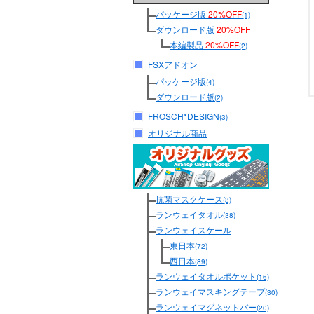
パッケージ版
20%OFF
(1)
ダウンロード版
20%OFF
本編製品
20%OFF
(2)
FSXアドオン
パッケージ版
(4)
ダウンロード版
(2)
FROSCH*DESIGN
(3)
オリジナル商品
抗菌マスクケース
(3)
ランウェイタオル
(38)
ランウェイスケール
東日本
(72)
西日本
(89)
ランウェイタオルポケット
(16)
ランウェイマスキングテープ
(30)
ランウェイマグネットバー
(20)