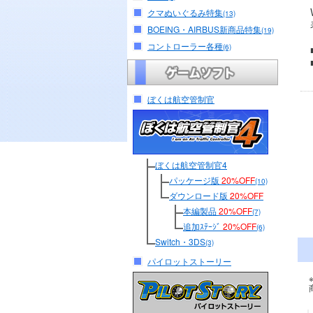
クマぬいぐるみ特集
(13)
BOEING・AIRBUS新商品特集
(19)
コントローラー各種
(6)
ぼくは航空管制官
ぼくは航空管制官4
パッケージ版
20%OFF
(10)
ダウンロード版
20%OFF
本編製品
20%OFF
(7)
追加ｽﾃｰｼﾞ
20%OFF
(6)
Switch・3DS
(3)
パイロットストーリー