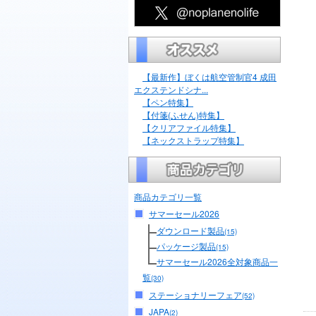
【最新作】ぼくは航空管制官4 成田
エクステンドシナ...
【ペン特集】
【付箋(ふせん)特集】
【クリアファイル特集】
【ネックストラップ特集】
商品カテゴリ一覧
サマーセール2026
ダウンロード製品
(15)
パッケージ製品
(15)
サマーセール2026全対象商品一
覧
(30)
ステーショナリーフェア
(52)
JAPA
(2)