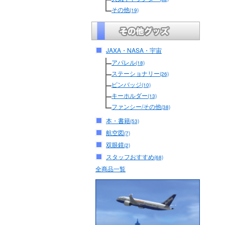
その他
(19)
JAXA・NASA・宇宙
アパレル
(18)
ステーショナリー
(26)
ピンバッジ
(10)
キーホルダー
(13)
ファンシー/その他
(38)
本・書籍
(53)
航空図
(7)
双眼鏡
(2)
スタッフおすすめ
(68)
全商品一覧