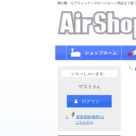
飛行機・エアライングッズやパイロット用品まで扱
いらっしゃいませ。
ゲスト
さん
ログイン
⇒
新規登録(無料)は
こちらから