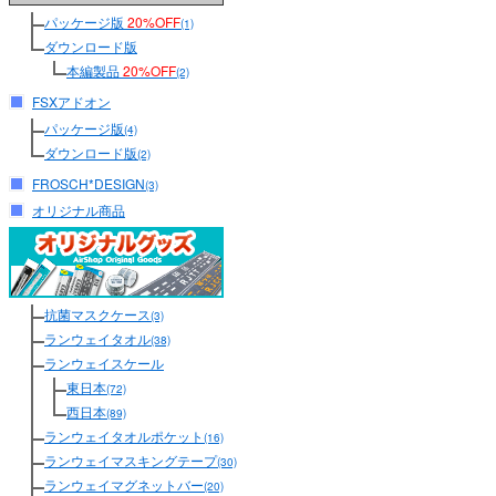
パッケージ版
20%OFF
(1)
ダウンロード版
本編製品
20%OFF
(2)
FSXアドオン
パッケージ版
(4)
ダウンロード版
(2)
FROSCH*DESIGN
(3)
オリジナル商品
抗菌マスクケース
(3)
ランウェイタオル
(38)
ランウェイスケール
東日本
(72)
西日本
(89)
ランウェイタオルポケット
(16)
ランウェイマスキングテープ
(30)
ランウェイマグネットバー
(20)