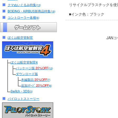
リサイクルプラスチックを使用
クマぬいぐるみ特集
(13)
BOEING・AIRBUS新商品特集
(19)
■インク色：ブラック
コントローラー各種
(6)
ぼくは航空管制官
JAN
ぼくは航空管制官4
パッケージ版
20%OFF
(10)
ダウンロード版
本編製品
20%OFF
(7)
追加ｽﾃｰｼﾞ
20%OFF
(6)
Switch・3DS
(3)
パイロットストーリー