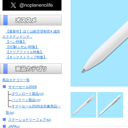
【最新作】ぼくは航空管制官4 成田
エクステンドシナ...
【ペン特集】
【付箋(ふせん)特集】
【クリアファイル特集】
【ネックストラップ特集】
商品カテゴリ一覧
サマーセール2026
ダウンロード製品
(15)
パッケージ製品
(15)
サマーセール2026全対象商品一
覧
(30)
ステーショナリーフェア
(52)
JAPA
(2)