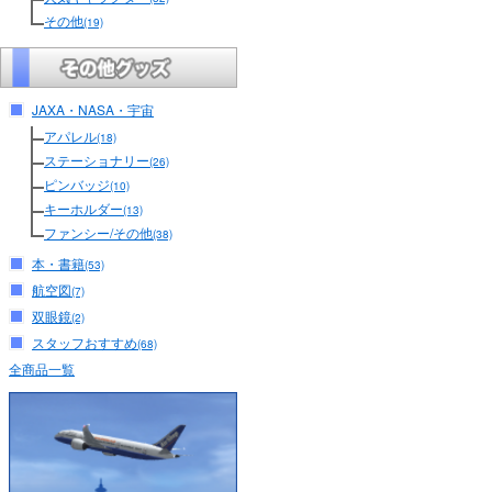
その他
(19)
JAXA・NASA・宇宙
アパレル
(18)
ステーショナリー
(26)
ピンバッジ
(10)
キーホルダー
(13)
ファンシー/その他
(38)
本・書籍
(53)
航空図
(7)
双眼鏡
(2)
スタッフおすすめ
(68)
全商品一覧