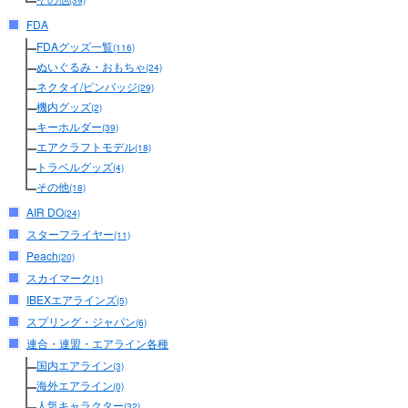
(39)
FDA
FDAグッズ一覧
(116)
ぬいぐるみ・おもちゃ
(24)
ネクタイ/ピンバッジ
(29)
機内グッズ
(2)
キーホルダー
(39)
エアクラフトモデル
(18)
トラベルグッズ
(4)
その他
(18)
AIR DO
(24)
スターフライヤー
(11)
Peach
(20)
スカイマーク
(1)
IBEXエアラインズ
(5)
スプリング・ジャパン
(6)
連合・連盟・エアライン各種
国内エアライン
(3)
海外エアライン
(0)
人気キャラクター
(32)