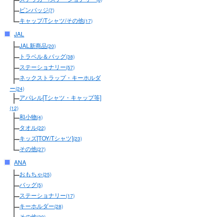
ピンバッジ
(7)
キャップ/Tシャツ/その他
(17)
JAL
JAL新商品
(20)
トラベル＆バッグ
(38)
ステーショナリー
(57)
ネックストラップ・キーホルダ
ー
(24)
アパレル[Tシャツ・キャップ等]
(12)
和小物
(4)
タオル
(22)
キッズ[TOY/Tシャツ]
(23)
その他
(27)
ANA
おもちゃ
(25)
バッグ
(5)
ステーショナリー
(17)
キーホルダー
(28)
その他