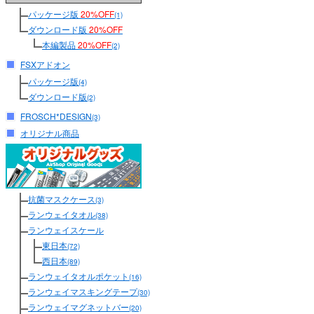
パッケージ版
20%OFF
(1)
ダウンロード版
20%OFF
本編製品
20%OFF
(2)
FSXアドオン
パッケージ版
(4)
ダウンロード版
(2)
FROSCH*DESIGN
(3)
オリジナル商品
抗菌マスクケース
(3)
ランウェイタオル
(38)
ランウェイスケール
東日本
(72)
西日本
(89)
ランウェイタオルポケット
(16)
ランウェイマスキングテープ
(30)
ランウェイマグネットバー
(20)