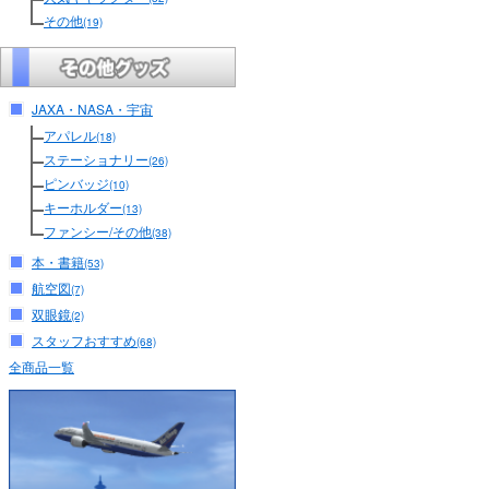
その他
(19)
JAXA・NASA・宇宙
アパレル
(18)
ステーショナリー
(26)
ピンバッジ
(10)
キーホルダー
(13)
ファンシー/その他
(38)
本・書籍
(53)
航空図
(7)
双眼鏡
(2)
スタッフおすすめ
(68)
全商品一覧