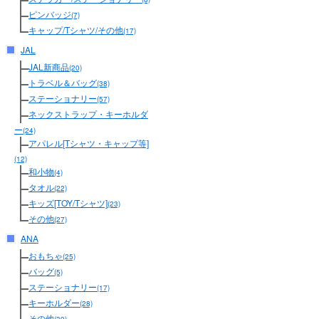
ピンバッジ
(7)
キャップ/Tシャツ/その他
(17)
JAL
JAL新商品
(20)
トラベル＆バッグ
(38)
ステーショナリー
(57)
ネックストラップ・キーホルダ
ー
(24)
アパレル[Tシャツ・キャップ等]
(12)
和小物
(4)
タオル
(22)
キッズ[TOY/Tシャツ]
(23)
その他
(27)
ANA
おもちゃ
(25)
バッグ
(5)
ステーショナリー
(17)
キーホルダー
(28)
その他