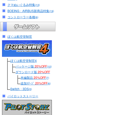
クマぬいぐるみ特集
(13)
BOEING・AIRBUS新商品特集
(19)
コントローラー各種
(6)
ぼくは航空管制官
ぼくは航空管制官4
パッケージ版
20%OFF
(10)
ダウンロード版
20%OFF
本編製品
20%OFF
(7)
追加ｽﾃｰｼﾞ
20%OFF
(6)
Switch・3DS
(3)
パイロットストーリー