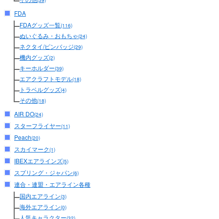
(39)
FDA
FDAグッズ一覧
(116)
ぬいぐるみ・おもちゃ
(24)
ネクタイ/ピンバッジ
(29)
機内グッズ
(2)
キーホルダー
(39)
エアクラフトモデル
(18)
トラベルグッズ
(4)
その他
(18)
AIR DO
(24)
スターフライヤー
(11)
Peach
(20)
スカイマーク
(1)
IBEXエアラインズ
(5)
スプリング・ジャパン
(6)
連合・連盟・エアライン各種
国内エアライン
(3)
海外エアライン
(0)
人気キャラクター
(32)