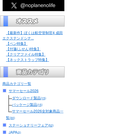
【最新作】ぼくは航空管制官4 成田
エクステンドシナ...
【ペン特集】
【付箋(ふせん)特集】
【クリアファイル特集】
【ネックストラップ特集】
商品カテゴリ一覧
サマーセール2026
ダウンロード製品
(15)
パッケージ製品
(15)
サマーセール2026全対象商品一
覧
(30)
ステーショナリーフェア
(52)
JAPA
(2)