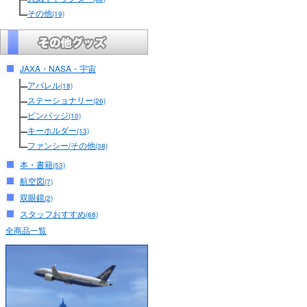
その他
(19)
JAXA・NASA・宇宙
アパレル
(18)
ステーショナリー
(26)
ピンバッジ
(10)
キーホルダー
(13)
ファンシー/その他
(38)
本・書籍
(53)
航空図
(7)
双眼鏡
(2)
スタッフおすすめ
(68)
全商品一覧