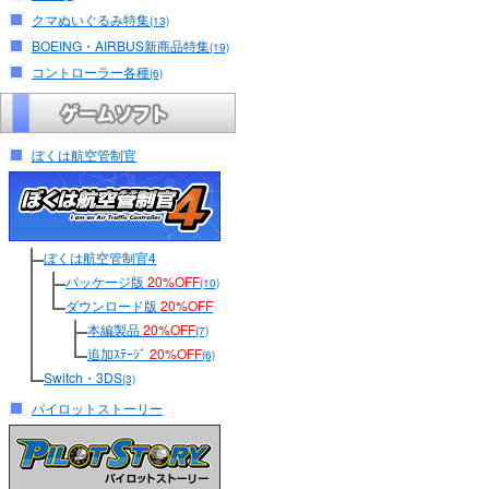
クマぬいぐるみ特集
(13)
BOEING・AIRBUS新商品特集
(19)
コントローラー各種
(6)
ぼくは航空管制官
ぼくは航空管制官4
パッケージ版
20%OFF
(10)
ダウンロード版
20%OFF
本編製品
20%OFF
(7)
追加ｽﾃｰｼﾞ
20%OFF
(6)
Switch・3DS
(3)
パイロットストーリー