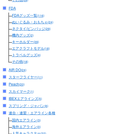
(39)
FDA
FDAグッズ一覧
(116)
ぬいぐるみ・おもちゃ
(24)
ネクタイ/ピンバッジ
(29)
機内グッズ
(2)
キーホルダー
(39)
エアクラフトモデル
(18)
トラベルグッズ
(4)
その他
(18)
AIR DO
(24)
スターフライヤー
(11)
Peach
(20)
スカイマーク
(1)
IBEXエアラインズ
(5)
スプリング・ジャパン
(6)
連合・連盟・エアライン各種
国内エアライン
(3)
海外エアライン
(0)
人気キャラクター
(32)