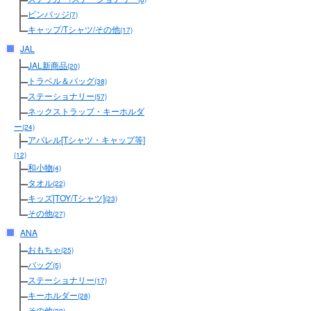
ピンバッジ
(7)
キャップ/Tシャツ/その他
(17)
JAL
JAL新商品
(20)
トラベル＆バッグ
(38)
ステーショナリー
(57)
ネックストラップ・キーホルダ
ー
(24)
アパレル[Tシャツ・キャップ等]
(12)
和小物
(4)
タオル
(22)
キッズ[TOY/Tシャツ]
(23)
その他
(27)
ANA
おもちゃ
(25)
バッグ
(5)
ステーショナリー
(17)
キーホルダー
(28)
その他