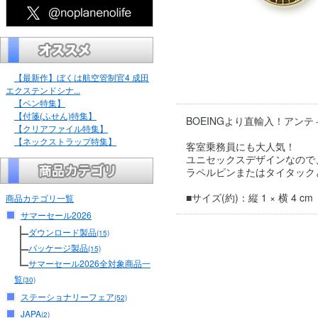
【最新作】ぼくは航空管制官4 成田
エクステンドシナ...
【ペン特集】
【付箋(ふせん)特集】
BOEINGより直輸入！アンテ
【クリアファイル特集】
【ネックストラップ特集】
客室乗務員にも大人気！
ユニセックスデザインなので
ラペルピンまたはタイタック
■サイズ(約)：縦 1 × 横 4 cm
商品カテゴリ一覧
サマーセール2026
ダウンロード製品
(15)
パッケージ製品
(15)
サマーセール2026全対象商品一
覧
(30)
ステーショナリーフェア
(52)
JAPA
(2)