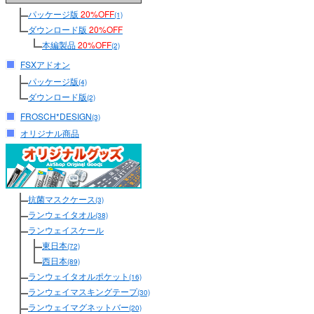
パッケージ版
20%OFF
(1)
ダウンロード版
20%OFF
本編製品
20%OFF
(2)
FSXアドオン
パッケージ版
(4)
ダウンロード版
(2)
FROSCH*DESIGN
(3)
オリジナル商品
抗菌マスクケース
(3)
ランウェイタオル
(38)
ランウェイスケール
東日本
(72)
西日本
(89)
ランウェイタオルポケット
(16)
ランウェイマスキングテープ
(30)
ランウェイマグネットバー
(20)