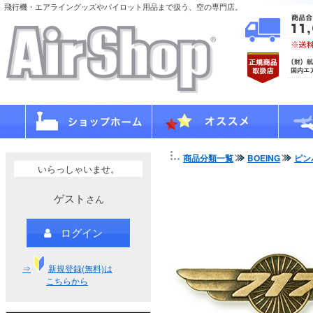
飛行機・エアライングッズやパイロット用品まで扱う、空の専門店。
商品分類一覧
BOEING
ピン
いらっしゃいませ。
ゲスト
さん
ログイン
⇒
新規登録(無料)は
こちらから