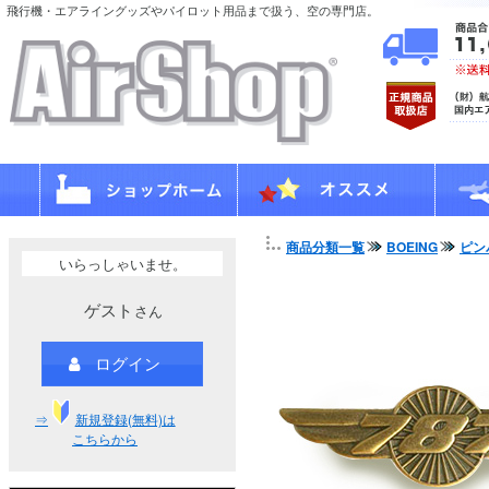
飛行機・エアライングッズやパイロット用品まで扱う、空の専門店。
商品分類一覧
BOEING
ピン
いらっしゃいませ。
ゲスト
さん
ログイン
⇒
新規登録(無料)は
こちらから