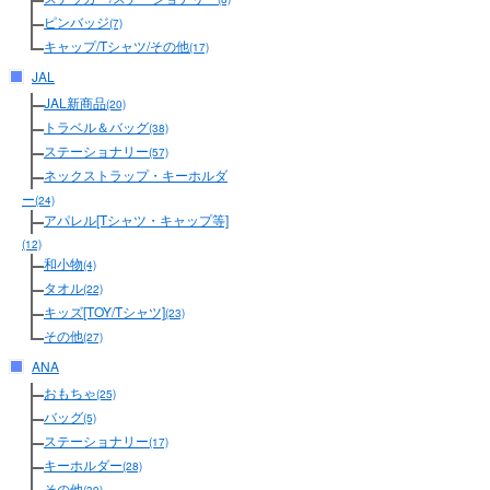
ピンバッジ
(7)
キャップ/Tシャツ/その他
(17)
JAL
JAL新商品
(20)
トラベル＆バッグ
(38)
ステーショナリー
(57)
ネックストラップ・キーホルダ
ー
(24)
アパレル[Tシャツ・キャップ等]
(12)
和小物
(4)
タオル
(22)
キッズ[TOY/Tシャツ]
(23)
その他
(27)
ANA
おもちゃ
(25)
バッグ
(5)
ステーショナリー
(17)
キーホルダー
(28)
その他