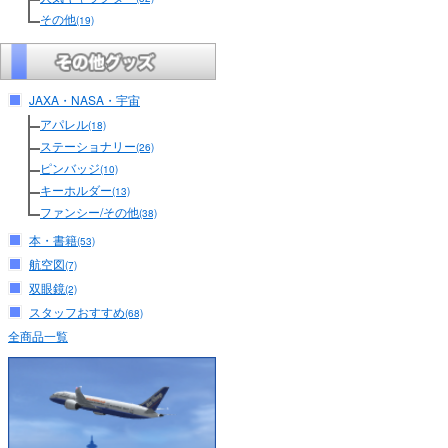
その他
(19)
JAXA・NASA・宇宙
アパレル
(18)
ステーショナリー
(26)
ピンバッジ
(10)
キーホルダー
(13)
ファンシー/その他
(38)
本・書籍
(53)
航空図
(7)
双眼鏡
(2)
スタッフおすすめ
(68)
全商品一覧