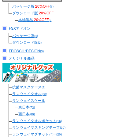
パッケージ版
20%OFF
(1)
ダウンロード版
20%OFF
本編製品
20%OFF
(2)
FSXアドオン
パッケージ版
(4)
ダウンロード版
(2)
FROSCH*DESIGN
(3)
オリジナル商品
抗菌マスクケース
(3)
ランウェイタオル
(38)
ランウェイスケール
東日本
(72)
西日本
(89)
ランウェイタオルポケット
(16)
ランウェイマスキングテープ
(30)
ランウェイマグネットバー
(20)