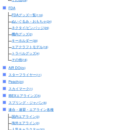
(39)
FDA
FDAグッズ一覧
(116)
ぬいぐるみ・おもちゃ
(24)
ネクタイ/ピンバッジ
(29)
機内グッズ
(2)
キーホルダー
(39)
エアクラフトモデル
(18)
トラベルグッズ
(4)
その他
(18)
AIR DO
(24)
スターフライヤー
(11)
Peach
(20)
スカイマーク
(1)
IBEXエアラインズ
(5)
スプリング・ジャパン
(6)
連合・連盟・エアライン各種
国内エアライン
(3)
海外エアライン
(0)
人気キャラクター
(32)