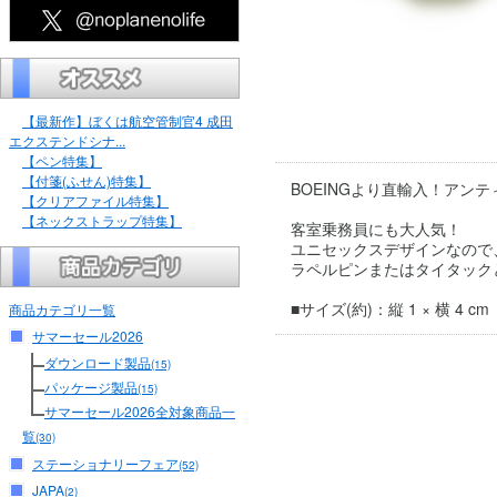
【最新作】ぼくは航空管制官4 成田
エクステンドシナ...
【ペン特集】
【付箋(ふせん)特集】
BOEINGより直輸入！アンテ
【クリアファイル特集】
【ネックストラップ特集】
客室乗務員にも大人気！
ユニセックスデザインなので
ラペルピンまたはタイタック
■サイズ(約)：縦 1 × 横 4 cm
商品カテゴリ一覧
サマーセール2026
ダウンロード製品
(15)
パッケージ製品
(15)
サマーセール2026全対象商品一
覧
(30)
ステーショナリーフェア
(52)
JAPA
(2)