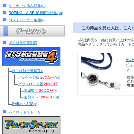
クマぬいぐるみ特集
(13)
BOEING・AIRBUS新商品特集
(19)
コントローラー各種
(6)
この商品を見た人は、こん
※関連商品を一緒にお買い上げの場
ぼくは航空管制官
商品をチェックしてから【カート
BO
イナ
プ
ぼくは航空管制官4
価格
パッケージ版
20%OFF
(10)
送料
ダウンロード版
20%OFF
在庫
本編製品
20%OFF
(7)
追加ｽﾃｰｼﾞ
20%OFF
(6)
Switch・3DS
(3)
パイロットストーリー