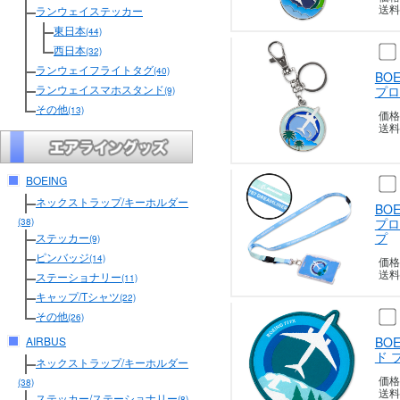
送料
ランウェイステッカー
東日本
(44)
西日本
(32)
ランウェイフライトタグ
(40)
BO
ランウェイスマホスタンド
プロ
(9)
その他
(13)
価格
送料
BOEING
ネックストラップ/キーホルダー
BO
プロ
(38)
プ
ステッカー
(9)
ピンバッジ
(14)
価格
送料
ステーショナリー
(11)
キャップ/Tシャツ
(22)
その他
(26)
BO
AIRBUS
ド 
ネックストラップ/キーホルダー
価格
(38)
送料
ステッカー/ステーショナリー
(8)