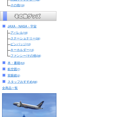
その他
(19)
JAXA・NASA・宇宙
アパレル
(18)
ステーショナリー
(26)
ピンバッジ
(10)
キーホルダー
(13)
ファンシー/その他
(38)
本・書籍
(53)
航空図
(7)
双眼鏡
(2)
スタッフおすすめ
(68)
全商品一覧