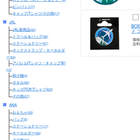
ピンバッジ
(7)
キャップ/Tシャツ/その他
(17)
JAL
BO
JAL新商品
(20)
ド 
トラベル＆バッグ
(38)
価格
ステーショナリー
送料
(57)
ネックストラップ・キーホルダ
ー
(24)
アパレル[Tシャツ・キャップ等]
(12)
和小物
(4)
タオル
(22)
キッズ[TOY/Tシャツ]
(23)
その他
(27)
ANA
おもちゃ
(25)
バッグ
(5)
ステーショナリー
(17)
キーホルダー
(28)
その他