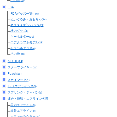
(39)
FDA
FDAグッズ一覧
(116)
ぬいぐるみ・おもちゃ
(24)
ネクタイ/ピンバッジ
(29)
機内グッズ
(2)
キーホルダー
(39)
エアクラフトモデル
(18)
トラベルグッズ
(4)
その他
(18)
AIR DO
(24)
スターフライヤー
(11)
Peach
(20)
スカイマーク
(1)
IBEXエアラインズ
(5)
スプリング・ジャパン
(6)
連合・連盟・エアライン各種
国内エアライン
(3)
海外エアライン
(0)
人気キャラクター
(32)