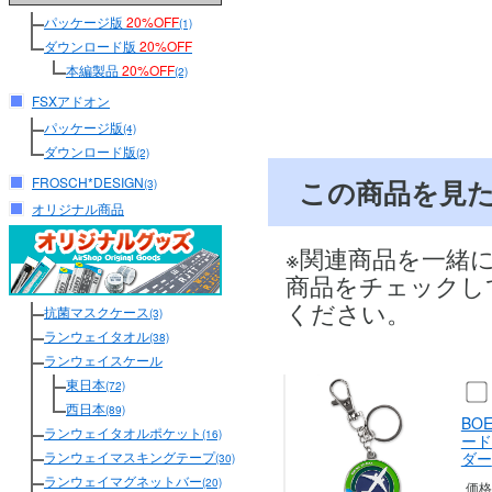
パッケージ版
20%OFF
(1)
ダウンロード版
20%OFF
本編製品
20%OFF
(2)
FSXアドオン
パッケージ版
(4)
ダウンロード版
(2)
FROSCH*DESIGN
この商品を見
(3)
オリジナル商品
※関連商品を一緒
商品をチェックし
ください。
抗菌マスクケース
(3)
ランウェイタオル
(38)
ランウェイスケール
東日本
(72)
西日本
(89)
BO
ランウェイタオルポケット
(16)
ード
ランウェイマスキングテープ
ダー
(30)
ランウェイマグネットバー
(20)
価格