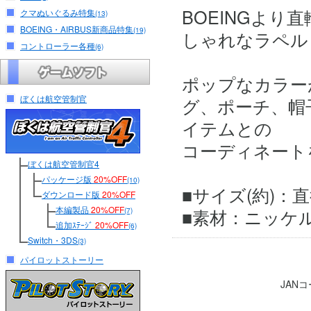
BOEINGより直
クマぬいぐるみ特集
(13)
BOEING・AIRBUS新商品特集
(19)
しゃれなラペル
コントローラー各種
(6)
ポップなカラー
ぼくは航空管制官
グ、ポーチ、帽
イテムとの
コーディネート
ぼくは航空管制官4
パッケージ版
20%OFF
(10)
■サイズ(約)：直径
ダウンロード版
20%OFF
本編製品
20%OFF
■素材：ニッケル
(7)
追加ｽﾃｰｼﾞ
20%OFF
(6)
Switch・3DS
(3)
パイロットストーリー
JAN