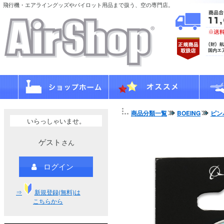
飛行機・エアライングッズやパイロット用品まで扱う、空の専門店。
商品分類一覧
BOEING
ピン
いらっしゃいませ。
ゲスト
さん
ログイン
⇒
新規登録(無料)は
こちらから