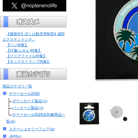
【最新作】ぼくは航空管制官4 成田
エクステンドシナ...
【ペン特集】
【付箋(ふせん)特集】
【クリアファイル特集】
【ネックストラップ特集】
商品カテゴリ一覧
サマーセール2026
ダウンロード製品
(15)
パッケージ製品
(15)
サマーセール2026全対象商品一
覧
(30)
ステーショナリーフェア
(52)
JAPA
(2)