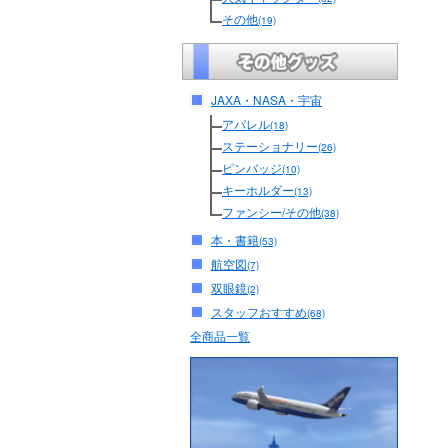
その他
(19)
JAXA・NASA・宇宙
アパレル
(18)
ステーショナリー
(26)
ピンバッジ
(10)
キーホルダー
(13)
ファンシー/その他
(38)
本・書籍
(53)
航空図
(7)
双眼鏡
(2)
スタッフおすすめ
(68)
全商品一覧