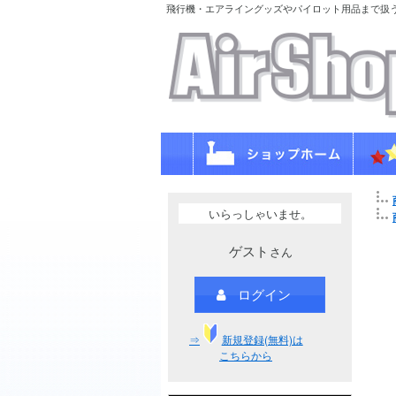
飛行機・エアライングッズやパイロット用品まで扱
いらっしゃいませ。
ゲスト
さん
ログイン
⇒
新規登録(無料)は
こちらから