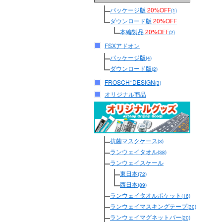
パッケージ版
20%OFF
(1)
ダウンロード版
20%OFF
本編製品
20%OFF
(2)
FSXアドオン
パッケージ版
(4)
ダウンロード版
(2)
FROSCH*DESIGN
(3)
オリジナル商品
抗菌マスクケース
(3)
ランウェイタオル
(38)
ランウェイスケール
東日本
(72)
西日本
(89)
ランウェイタオルポケット
(16)
ランウェイマスキングテープ
(30)
ランウェイマグネットバー
(20)