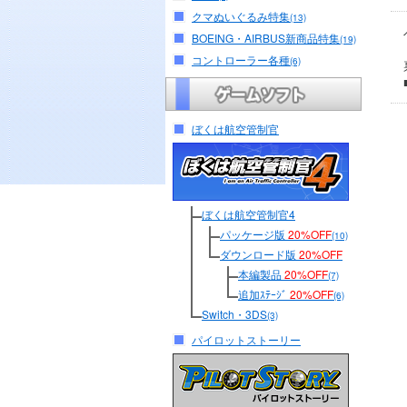
クマぬいぐるみ特集
(13)
BOEING・AIRBUS新商品特集
(19)
コントローラー各種
(6)
ぼくは航空管制官
ぼくは航空管制官4
パッケージ版
20%OFF
(10)
ダウンロード版
20%OFF
本編製品
20%OFF
(7)
追加ｽﾃｰｼﾞ
20%OFF
(6)
Switch・3DS
(3)
パイロットストーリー