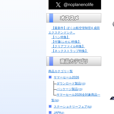
【最新作】ぼくは航空管制官4 成田
エクステンドシナ...
【ペン特集】
【付箋(ふせん)特集】
【クリアファイル特集】
【ネックストラップ特集】
商品カテゴリ一覧
サマーセール2026
ダウンロード製品
(15)
パッケージ製品
(15)
サマーセール2026全対象商品一
覧
(30)
ステーショナリーフェア
(52)
JAPA
(2)