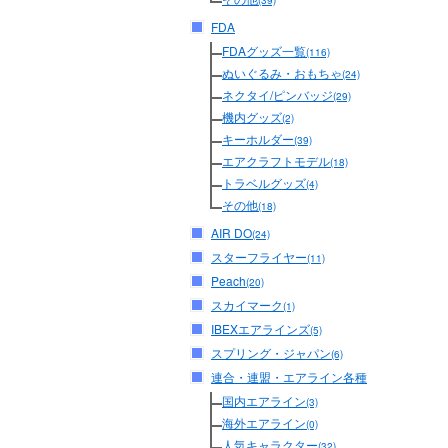
(39)
FDA
FDAグッズ一覧
(116)
ぬいぐるみ・おもちゃ
(24)
ネクタイ/ピンバッジ
(29)
機内グッズ
(2)
キーホルダー
(39)
エアクラフトモデル
(18)
トラベルグッズ
(4)
その他
(18)
AIR DO
(24)
スターフライヤー
(11)
Peach
(20)
スカイマーク
(1)
IBEXエアラインズ
(5)
スプリング・ジャパン
(6)
連合・連盟・エアライン各種
国内エアライン
(3)
海外エアライン
(0)
人気キャラクター
(32)