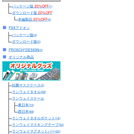
パッケージ版
20%OFF
(1)
ダウンロード版
20%OFF
本編製品
20%OFF
(2)
FSXアドオン
パッケージ版
(4)
ダウンロード版
(2)
FROSCH*DESIGN
(3)
オリジナル商品
抗菌マスクケース
(3)
ランウェイタオル
(38)
ランウェイスケール
東日本
(72)
西日本
(89)
ランウェイタオルポケット
(16)
ランウェイマスキングテープ
(30)
ランウェイマグネットバー
(20)