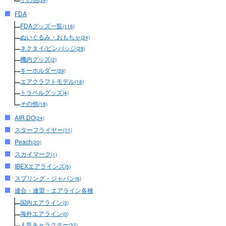
(39)
FDA
FDAグッズ一覧
(116)
ぬいぐるみ・おもちゃ
(24)
ネクタイ/ピンバッジ
(29)
機内グッズ
(2)
キーホルダー
(39)
エアクラフトモデル
(18)
トラベルグッズ
(4)
その他
(18)
AIR DO
(24)
スターフライヤー
(11)
Peach
(20)
スカイマーク
(1)
IBEXエアラインズ
(5)
スプリング・ジャパン
(6)
連合・連盟・エアライン各種
国内エアライン
(3)
海外エアライン
(0)
人気キャラクター
(32)