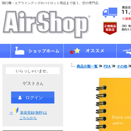
飛行機・エアライングッズやパイロット用品まで扱う、空の専門店。
商品分類一覧
FDA
その他
いらっしゃいませ。
ゲスト
さん
ログイン
⇒
新規登録(無料)は
こちらから