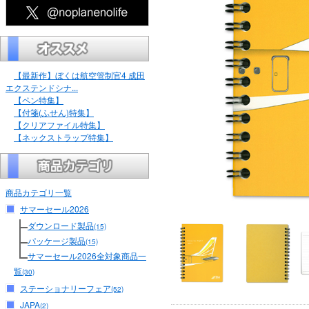
【最新作】ぼくは航空管制官4 成田
エクステンドシナ...
【ペン特集】
【付箋(ふせん)特集】
【クリアファイル特集】
【ネックストラップ特集】
商品カテゴリ一覧
サマーセール2026
ダウンロード製品
(15)
パッケージ製品
(15)
サマーセール2026全対象商品一
覧
(30)
ステーショナリーフェア
(52)
JAPA
(2)