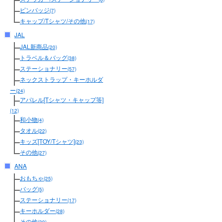
ピンバッジ
(7)
キャップ/Tシャツ/その他
(17)
JAL
JAL新商品
(20)
トラベル＆バッグ
(38)
ステーショナリー
(57)
ネックストラップ・キーホルダ
ー
(24)
アパレル[Tシャツ・キャップ等]
(12)
和小物
(4)
タオル
(22)
キッズ[TOY/Tシャツ]
(23)
その他
(27)
ANA
おもちゃ
(25)
バッグ
(5)
ステーショナリー
(17)
キーホルダー
(28)
その他