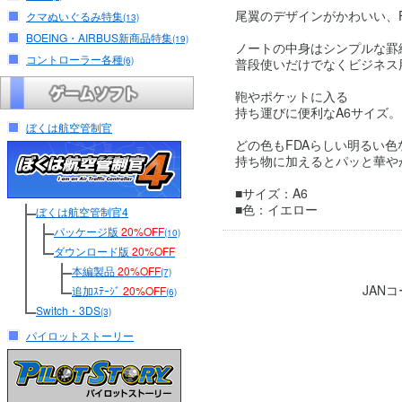
尾翼のデザインがかわいい、
クマぬいぐるみ特集
(13)
BOEING・AIRBUS新商品特集
(19)
ノートの中身はシンプルな罫
コントローラー各種
(6)
普段使いだけでなくビジネス
鞄やポケットに入る
持ち運びに便利なA6サイズ。
ぼくは航空管制官
どの色もFDAらしい明るい色
持ち物に加えるとパッと華や
■サイズ：A6
■色：イエロー
ぼくは航空管制官4
パッケージ版
20%OFF
(10)
ダウンロード版
20%OFF
本編製品
20%OFF
(7)
JAN
追加ｽﾃｰｼﾞ
20%OFF
(6)
Switch・3DS
(3)
パイロットストーリー