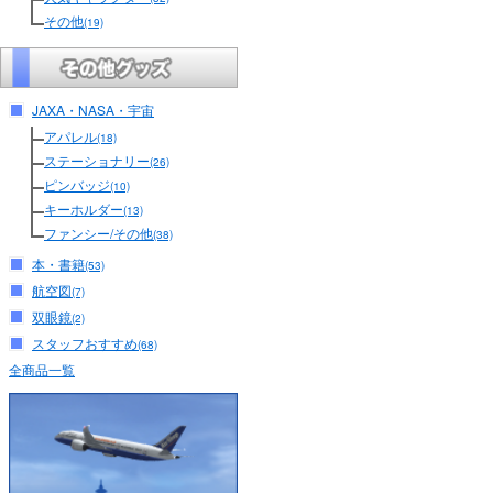
その他
(19)
JAXA・NASA・宇宙
アパレル
(18)
ステーショナリー
(26)
ピンバッジ
(10)
キーホルダー
(13)
ファンシー/その他
(38)
本・書籍
(53)
航空図
(7)
双眼鏡
(2)
スタッフおすすめ
(68)
全商品一覧