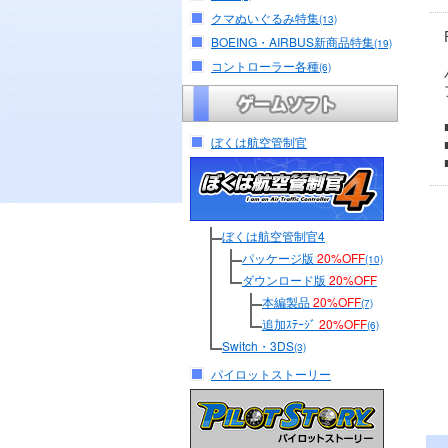
クマぬいぐるみ特集
(13)
BOEING・AIRBUS新商品特集
(19)
コントローラー各種
(6)
ぼくは航空管制官
ぼくは航空管制官4
パッケージ版
20%OFF
(10)
ダウンロード版
20%OFF
本編製品
20%OFF
(7)
追加ｽﾃｰｼﾞ
20%OFF
(6)
Switch・3DS
(3)
パイロットストーリー