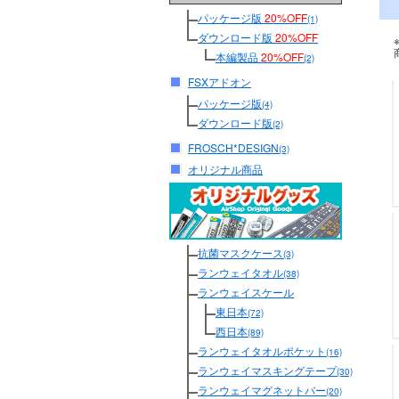
パッケージ版
20%OFF
(1)
ダウンロード版
20%OFF
本編製品
20%OFF
(2)
FSXアドオン
パッケージ版
(4)
ダウンロード版
(2)
FROSCH*DESIGN
(3)
オリジナル商品
抗菌マスクケース
(3)
ランウェイタオル
(38)
ランウェイスケール
東日本
(72)
西日本
(89)
ランウェイタオルポケット
(16)
ランウェイマスキングテープ
(30)
ランウェイマグネットバー
(20)