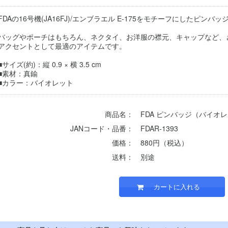
FDAの16号機(JA16FJ)/エンブラエル E-175をモチーフにしたピンバッ
バッグやポーチはもちろん、ネクタイ、お洋服の襟元、キャップなど、
アクセントとして最適のアイテムです。
■サイズ(約)：縦 0.9 × 横 3.5 cm
■素材：真鍮
■カラー：バイオレット
商品名：
FDA ピンバッジ（バイオ
JANコード・品番：
FDAR-1393
価格：
880円（税込）
送料：
別途