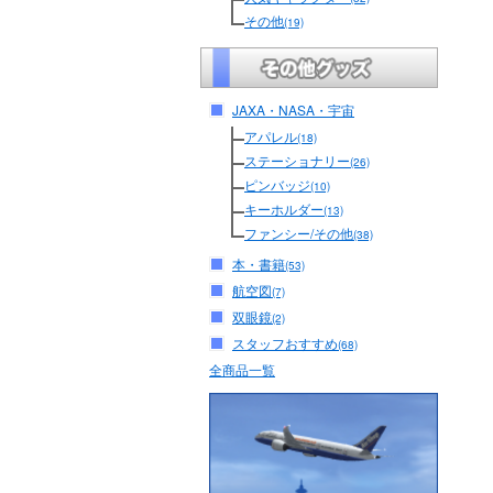
その他
(19)
JAXA・NASA・宇宙
アパレル
(18)
ステーショナリー
(26)
ピンバッジ
(10)
キーホルダー
(13)
ファンシー/その他
(38)
本・書籍
(53)
航空図
(7)
双眼鏡
(2)
スタッフおすすめ
(68)
全商品一覧