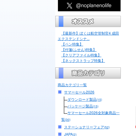
【最新作】ぼくは航空管制官4 成田
エクステンドシナ...
【ペン特集】
【付箋(ふせん)特集】
【クリアファイル特集】
【ネックストラップ特集】
商品カテゴリ一覧
サマーセール2026
ダウンロード製品
(15)
パッケージ製品
(15)
サマーセール2026全対象商品一
覧
(30)
ステーショナリーフェア
(52)
JAPA
(2)