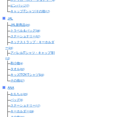
ピンバッジ
(7)
キャップ/Tシャツ/その他
(17)
JAL
JAL新商品
(20)
トラベル＆バッグ
(38)
ステーショナリー
(57)
ネックストラップ・キーホルダ
ー
(24)
アパレル[Tシャツ・キャップ等]
(12)
和小物
(4)
タオル
(22)
キッズ[TOY/Tシャツ]
(23)
その他
(27)
ANA
おもちゃ
(25)
バッグ
(5)
ステーショナリー
(17)
キーホルダー
(28)
その他