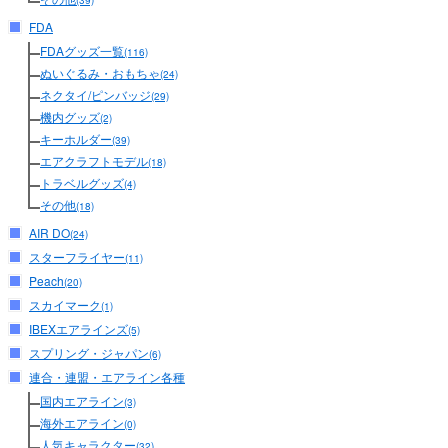
(39)
FDA
FDAグッズ一覧
(116)
ぬいぐるみ・おもちゃ
(24)
ネクタイ/ピンバッジ
(29)
機内グッズ
(2)
キーホルダー
(39)
エアクラフトモデル
(18)
トラベルグッズ
(4)
その他
(18)
AIR DO
(24)
スターフライヤー
(11)
Peach
(20)
スカイマーク
(1)
IBEXエアラインズ
(5)
スプリング・ジャパン
(6)
連合・連盟・エアライン各種
国内エアライン
(3)
海外エアライン
(0)
人気キャラクター
(32)