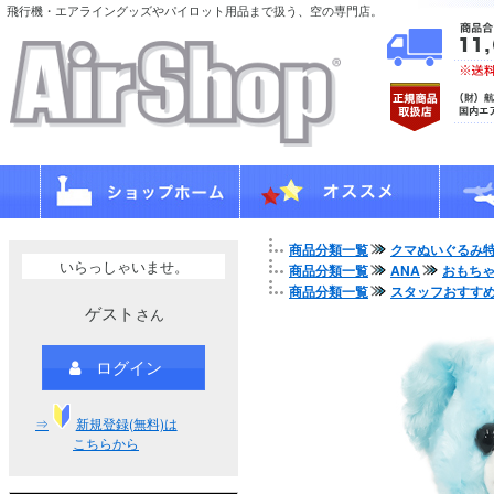
飛行機・エアライングッズやパイロット用品まで扱う、空の専門店。
商品分類一覧
クマぬいぐるみ
いらっしゃいませ。
商品分類一覧
ANA
おもち
商品分類一覧
スタッフおすす
ゲスト
さん
ログイン
⇒
新規登録(無料)は
こちらから