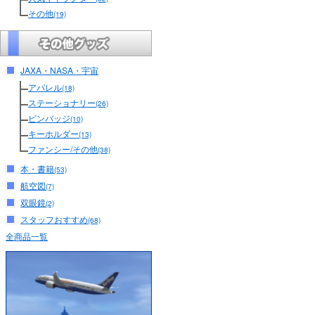
その他
(19)
JAXA・NASA・宇宙
アパレル
(18)
ステーショナリー
(26)
ピンバッジ
(10)
キーホルダー
(13)
ファンシー/その他
(38)
本・書籍
(53)
航空図
(7)
双眼鏡
(2)
スタッフおすすめ
(68)
全商品一覧