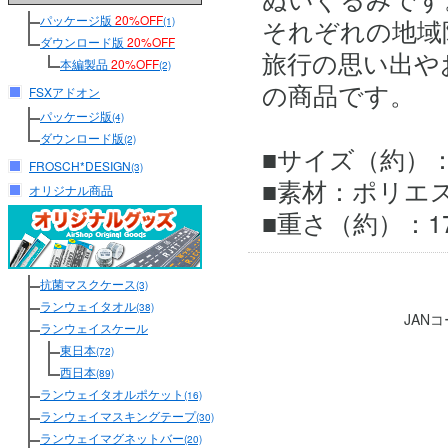
パッケージ版
20%OFF
それぞれの地域
(1)
ダウンロード版
20%OFF
旅行の思い出や
本編製品
20%OFF
(2)
の商品です。
FSXアドオン
パッケージ版
(4)
ダウンロード版
(2)
■サイズ（約）：高
FROSCH*DESIGN
(3)
■素材：ポリエ
オリジナル商品
■重さ（約）：17
抗菌マスクケース
(3)
ランウェイタオル
(38)
JAN
ランウェイスケール
東日本
(72)
西日本
(89)
ランウェイタオルポケット
(16)
ランウェイマスキングテープ
(30)
ランウェイマグネットバー
(20)