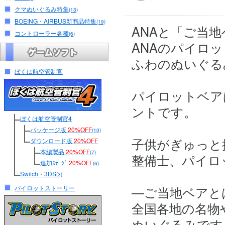
クマぬいぐるみ特集
(13)
BOEING・AIRBUS新商品特集
(19)
ANAと「ご当
コントローラー各種
(6)
ANAのパイロ
ふわのぬいぐる
ぼくは航空管制官
パイロットベア
ントです。
ぼくは航空管制官4
パッケージ版
20%OFF
(10)
子供がぎゅっと
ダウンロード版
20%OFF
本編製品
20%OFF
(7)
整備士、パイロ
追加ｽﾃｰｼﾞ
20%OFF
(6)
Switch・3DS
(3)
―ご当地ベアと
パイロットストーリー
全国各地の名物
ぬいぐるみです