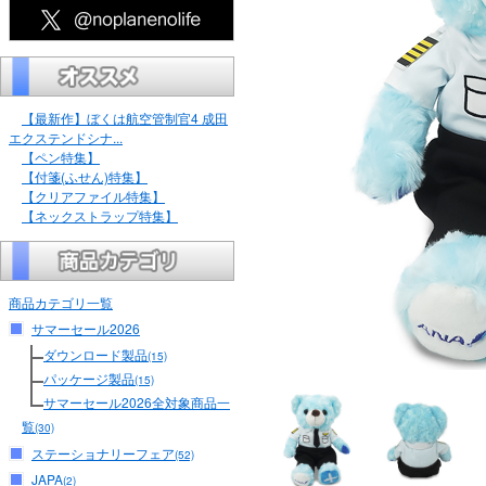
【最新作】ぼくは航空管制官4 成田
エクステンドシナ...
【ペン特集】
【付箋(ふせん)特集】
【クリアファイル特集】
【ネックストラップ特集】
商品カテゴリ一覧
サマーセール2026
ダウンロード製品
(15)
パッケージ製品
(15)
サマーセール2026全対象商品一
覧
(30)
ステーショナリーフェア
(52)
JAPA
(2)