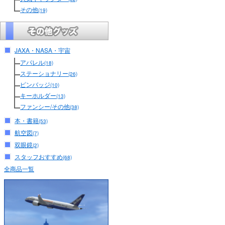
その他
(19)
JAXA・NASA・宇宙
アパレル
(18)
ステーショナリー
(26)
ピンバッジ
(10)
キーホルダー
(13)
ファンシー/その他
(38)
本・書籍
(53)
航空図
(7)
双眼鏡
(2)
スタッフおすすめ
(68)
全商品一覧