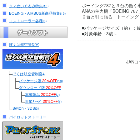
ボーイング787と３台の働く
クマぬいぐるみ特集
(13)
ANAの主力機「BOEING
BOEING・AIRBUS新商品特集
(19)
２台と引っ張る「トーイング
コントローラー各種
(6)
■パッケージサイズ（約）：縦 20.
■対象年齢：3歳～
ぼくは航空管制官
JAN
ぼくは航空管制官4
パッケージ版
20%OFF
(10)
ダウンロード版
20%OFF
本編製品
20%OFF
(7)
追加ｽﾃｰｼﾞ
20%OFF
(6)
Switch・3DS
(3)
パイロットストーリー