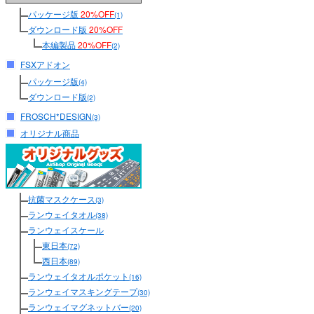
パッケージ版
20%OFF
(1)
ダウンロード版
20%OFF
本編製品
20%OFF
(2)
FSXアドオン
パッケージ版
(4)
ダウンロード版
(2)
FROSCH*DESIGN
(3)
オリジナル商品
抗菌マスクケース
(3)
ランウェイタオル
(38)
ランウェイスケール
東日本
(72)
西日本
(89)
ランウェイタオルポケット
(16)
ランウェイマスキングテープ
(30)
ランウェイマグネットバー
(20)