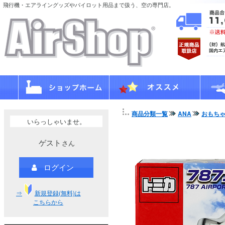
飛行機・エアライングッズやパイロット用品まで扱う、空の専門店。
商品分類一覧
ANA
おもち
いらっしゃいませ。
ゲスト
さん
ログイン
⇒
新規登録(無料)は
こちらから