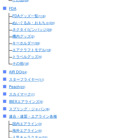
(39)
FDA
FDAグッズ一覧
(116)
ぬいぐるみ・おもちゃ
(24)
ネクタイ/ピンバッジ
(29)
機内グッズ
(2)
キーホルダー
(39)
エアクラフトモデル
(18)
トラベルグッズ
(4)
その他
(18)
AIR DO
(24)
スターフライヤー
(11)
Peach
(20)
スカイマーク
(1)
IBEXエアラインズ
(5)
スプリング・ジャパン
(6)
連合・連盟・エアライン各種
国内エアライン
(3)
海外エアライン
(0)
人気キャラクター
(32)