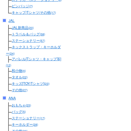
ピンバッジ
(7)
キャップ/Tシャツ/その他
(17)
JAL
JAL新商品
(20)
トラベル＆バッグ
(38)
ステーショナリー
(57)
ネックストラップ・キーホルダ
ー
(24)
アパレル[Tシャツ・キャップ等]
(12)
和小物
(4)
タオル
(22)
キッズ[TOY/Tシャツ]
(23)
その他
(27)
ANA
おもちゃ
(25)
バッグ
(5)
ステーショナリー
(17)
キーホルダー
(28)
その他