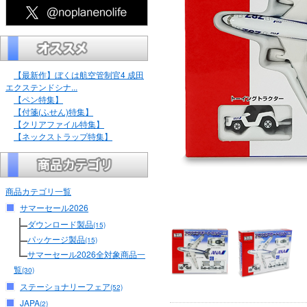
【最新作】ぼくは航空管制官4 成田
エクステンドシナ...
【ペン特集】
【付箋(ふせん)特集】
【クリアファイル特集】
【ネックストラップ特集】
商品カテゴリ一覧
サマーセール2026
ダウンロード製品
(15)
パッケージ製品
(15)
サマーセール2026全対象商品一
覧
(30)
ステーショナリーフェア
(52)
JAPA
(2)