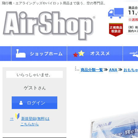
飛行機・エアライングッズやパイロット用品まで扱う、空の専門店。
商品分類一覧
ANA
おもち
いらっしゃいませ。
ゲスト
さん
ログイン
⇒
新規登録(無料)は
こちらから