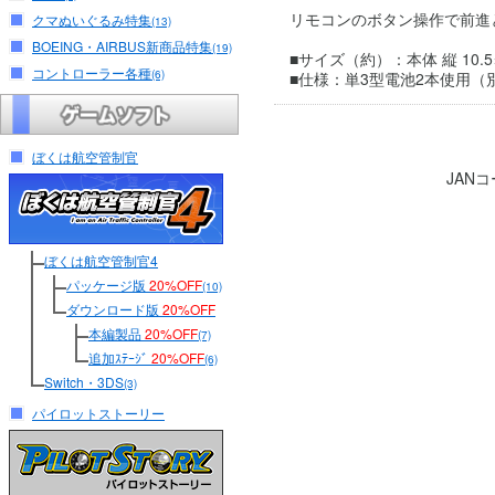
リモコンのボタン操作で前進
クマぬいぐるみ特集
(13)
BOEING・AIRBUS新商品特集
(19)
■サイズ（約）：本体 縦 10.5×横 
コントローラー各種
(6)
■仕様：単3型電池2本使用（
ぼくは航空管制官
JAN
ぼくは航空管制官4
パッケージ版
20%OFF
(10)
ダウンロード版
20%OFF
本編製品
20%OFF
(7)
追加ｽﾃｰｼﾞ
20%OFF
(6)
Switch・3DS
(3)
パイロットストーリー