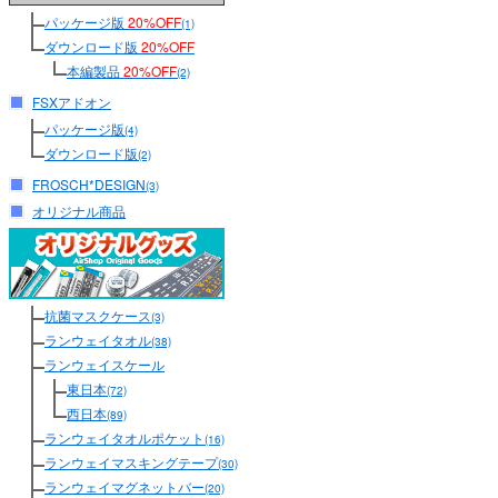
パッケージ版
20%OFF
(1)
ダウンロード版
20%OFF
本編製品
20%OFF
(2)
FSXアドオン
パッケージ版
(4)
ダウンロード版
(2)
FROSCH*DESIGN
(3)
オリジナル商品
抗菌マスクケース
(3)
ランウェイタオル
(38)
ランウェイスケール
東日本
(72)
西日本
(89)
ランウェイタオルポケット
(16)
ランウェイマスキングテープ
(30)
ランウェイマグネットバー
(20)