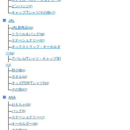
ピンバッジ
(7)
キャップ/Tシャツ/その他
(17)
JAL
JAL新商品
(20)
トラベル＆バッグ
(38)
ステーショナリー
(57)
ネックストラップ・キーホルダ
ー
(24)
アパレル[Tシャツ・キャップ等]
(12)
和小物
(4)
タオル
(22)
キッズ[TOY/Tシャツ]
(23)
その他
(27)
ANA
おもちゃ
(25)
バッグ
(5)
ステーショナリー
(17)
キーホルダー
(28)
その他