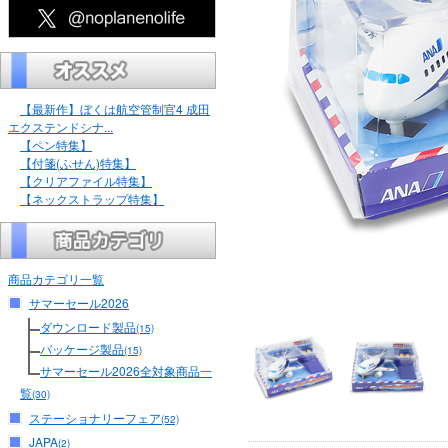
【最新作】ぼくは航空管制官4 成田
エクステンドシナ...
【ペン特集】
【付箋(ふせん)特集】
【クリアファイル特集】
【ネックストラップ特集】
商品カテゴリ一覧
サマーセール2026
ダウンロード製品
(15)
パッケージ製品
(15)
サマーセール2026全対象商品一
覧
(30)
ステーショナリーフェア
(52)
JAPA
(2)