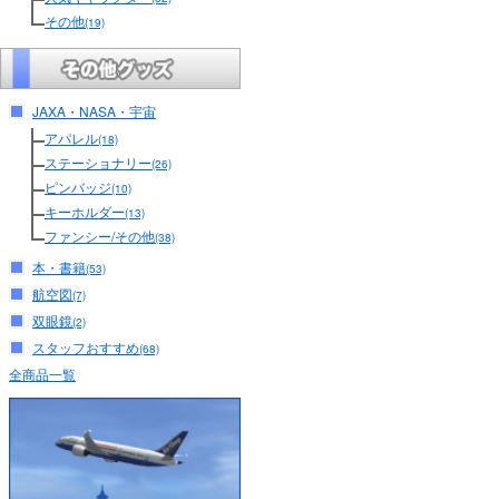
その他
(19)
JAXA・NASA・宇宙
アパレル
(18)
ステーショナリー
(26)
ピンバッジ
(10)
キーホルダー
(13)
ファンシー/その他
(38)
本・書籍
(53)
航空図
(7)
双眼鏡
(2)
スタッフおすすめ
(68)
全商品一覧