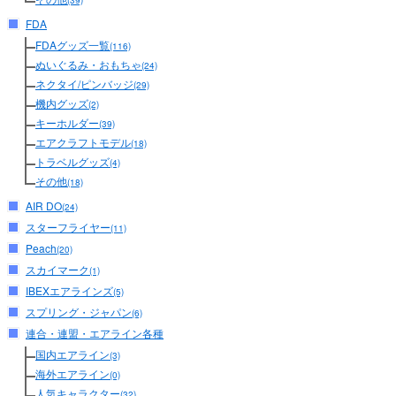
(39)
FDA
FDAグッズ一覧
(116)
ぬいぐるみ・おもちゃ
(24)
ネクタイ/ピンバッジ
(29)
機内グッズ
(2)
キーホルダー
(39)
エアクラフトモデル
(18)
トラベルグッズ
(4)
その他
(18)
AIR DO
(24)
スターフライヤー
(11)
Peach
(20)
スカイマーク
(1)
IBEXエアラインズ
(5)
スプリング・ジャパン
(6)
連合・連盟・エアライン各種
国内エアライン
(3)
海外エアライン
(0)
人気キャラクター
(32)