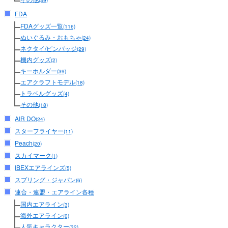
(39)
FDA
FDAグッズ一覧
(116)
ぬいぐるみ・おもちゃ
(24)
ネクタイ/ピンバッジ
(29)
機内グッズ
(2)
キーホルダー
(39)
エアクラフトモデル
(18)
トラベルグッズ
(4)
その他
(18)
AIR DO
(24)
スターフライヤー
(11)
Peach
(20)
スカイマーク
(1)
IBEXエアラインズ
(5)
スプリング・ジャパン
(6)
連合・連盟・エアライン各種
国内エアライン
(3)
海外エアライン
(0)
人気キャラクター
(32)