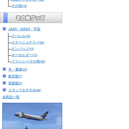
その他
(19)
JAXA・NASA・宇宙
アパレル
(18)
ステーショナリー
(26)
ピンバッジ
(10)
キーホルダー
(13)
ファンシー/その他
(38)
本・書籍
(53)
航空図
(7)
双眼鏡
(2)
スタッフおすすめ
(68)
全商品一覧