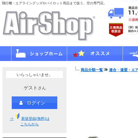
飛行機・エアライングッズやパイロット用品まで扱う、空の専門店。
商品分類一覧
連合・連盟・エ
いらっしゃいませ。
ゲスト
さん
ログイン
⇒
新規登録(無料)は
こちらから