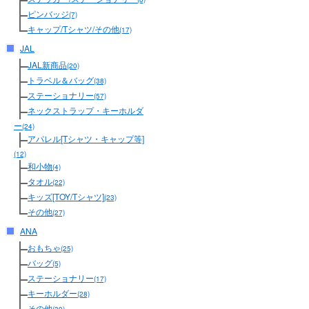
ピンバッジ
(7)
キャップ/Tシャツ/その他
(17)
JAL
JAL新商品
(20)
トラベル＆バッグ
(38)
ステーショナリー
(57)
ネックストラップ・キーホルダ
ー
(24)
アパレル[Tシャツ・キャップ等]
(12)
和小物
(4)
タオル
(22)
キッズ[TOY/Tシャツ]
(23)
その他
(27)
ANA
おもちゃ
(25)
バッグ
(5)
ステーショナリー
(17)
キーホルダー
(28)
その他