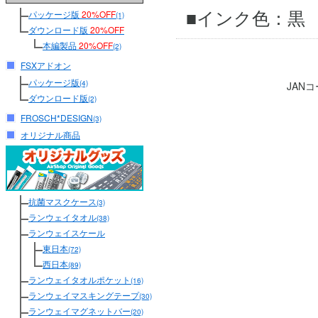
■インク色：黒
パッケージ版
20%OFF
(1)
ダウンロード版
20%OFF
本編製品
20%OFF
(2)
FSXアドオン
パッケージ版
(4)
JAN
ダウンロード版
(2)
FROSCH*DESIGN
(3)
オリジナル商品
抗菌マスクケース
(3)
ランウェイタオル
(38)
ランウェイスケール
東日本
(72)
西日本
(89)
ランウェイタオルポケット
(16)
ランウェイマスキングテープ
(30)
ランウェイマグネットバー
(20)