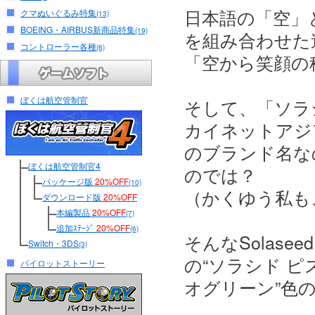
日本語の「空」と
クマぬいぐるみ特集
(13)
BOEING・AIRBUS新商品特集
(19)
を組み合わせた
コントローラー各種
(6)
「空から笑顔の
ぼくは航空管制官
そして、「ソラ
カイネットアジ
のブランド名な
ぼくは航空管制官4
のでは？
パッケージ版
20%OFF
(10)
（かくゆう私も
ダウンロード版
20%OFF
本編製品
20%OFF
(7)
追加ｽﾃｰｼﾞ
20%OFF
(6)
そんなSolasee
Switch・3DS
(3)
の“ソラシド ピ
パイロットストーリー
オグリーン”色