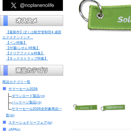
【最新作】ぼくは航空管制官4 成田
エクステンドシナ...
【ペン特集】
【付箋(ふせん)特集】
【クリアファイル特集】
【ネックストラップ特集】
商品カテゴリ一覧
サマーセール2026
ダウンロード製品
(15)
パッケージ製品
(15)
サマーセール2026全対象商品一
覧
(30)
ステーショナリーフェア
(52)
JAPA
(2)