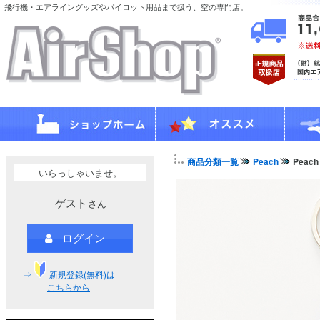
飛行機・エアライングッズやパイロット用品まで扱う、空の専門店。
商品分類一覧
Peach
Peac
いらっしゃいませ。
ゲスト
さん
ログイン
⇒
新規登録(無料)は
こちらから