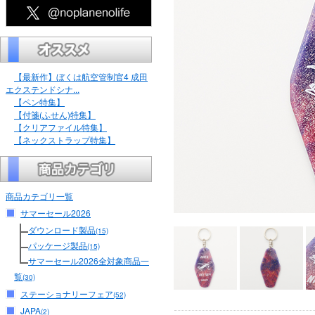
【最新作】ぼくは航空管制官4 成田
エクステンドシナ...
【ペン特集】
【付箋(ふせん)特集】
【クリアファイル特集】
【ネックストラップ特集】
商品カテゴリ一覧
サマーセール2026
ダウンロード製品
(15)
パッケージ製品
(15)
サマーセール2026全対象商品一
覧
(30)
ステーショナリーフェア
(52)
JAPA
(2)