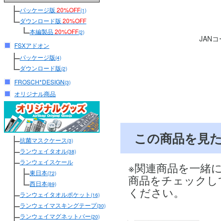
パッケージ版
20%OFF
(1)
ダウンロード版
20%OFF
本編製品
20%OFF
(2)
JAN
FSXアドオン
パッケージ版
(4)
ダウンロード版
(2)
FROSCH*DESIGN
(3)
オリジナル商品
この商品を見
抗菌マスクケース
(3)
ランウェイタオル
(38)
ランウェイスケール
※関連商品を一緒
東日本
(72)
商品をチェックし
西日本
(89)
ください。
ランウェイタオルポケット
(16)
ランウェイマスキングテープ
(30)
ランウェイマグネットバー
(20)