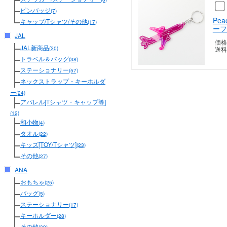
ピンバッジ
(7)
Pe
キャップ/Tシャツ/その他
(17)
ーフ
JAL
価格
JAL新商品
送料
(20)
トラベル＆バッグ
(38)
ステーショナリー
(57)
ネックストラップ・キーホルダ
ー
(24)
アパレル[Tシャツ・キャップ等]
(12)
和小物
(4)
タオル
(22)
キッズ[TOY/Tシャツ]
(23)
その他
(27)
ANA
おもちゃ
(25)
バッグ
(5)
ステーショナリー
(17)
キーホルダー
(28)
その他