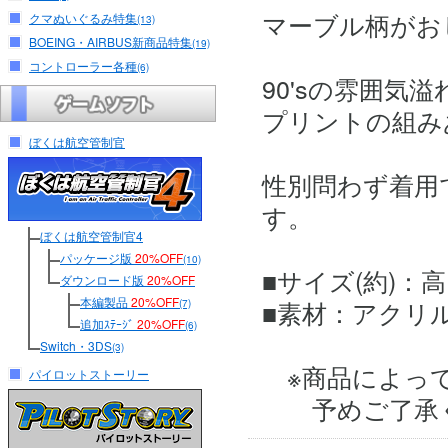
マーブル柄がお
クマぬいぐるみ特集
(13)
BOEING・AIRBUS新商品特集
(19)
コントローラー各種
(6)
90'sの雰囲気
プリントの組み
ぼくは航空管制官
性別問わず着用
す。
ぼくは航空管制官4
パッケージ版
20%OFF
(10)
■サイズ(約)：高さ 
ダウンロード版
20%OFF
本編製品
20%OFF
■素材：アクリル
(7)
追加ｽﾃｰｼﾞ
20%OFF
(6)
Switch・3DS
(3)
※商品によって
パイロットストーリー
予めご了承く