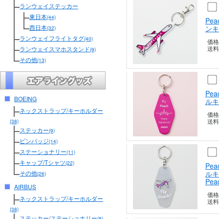
ランウェイステッカー
東日本
(44)
Pe
西日本
ンキ
(32)
ランウェイフライトタグ
(40)
価格
送料
ランウェイスマホスタンド
(9)
その他
(13)
Pe
BOEING
ルキ
ネックストラップ/キーホルダー
価格
送料
(38)
ステッカー
(9)
ピンバッジ
(14)
ステーショナリー
(11)
キャップ/Tシャツ
(22)
Pe
ルキ
その他
(26)
Peac
AIRBUS
価格
ネックストラップ/キーホルダー
送料
(38)
ステッカー/ステーショナリー
(8)