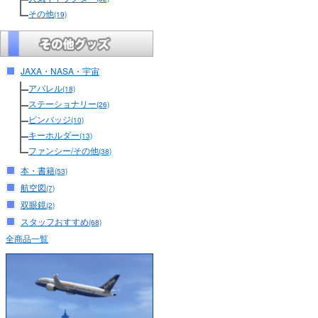
その他
(19)
JAXA・NASA・宇宙
アパレル
(18)
ステーショナリー
(26)
ピンバッジ
(10)
キーホルダー
(13)
ファンシー/その他
(38)
本・書籍
(53)
航空図
(7)
双眼鏡
(2)
スタッフおすすめ
(68)
全商品一覧