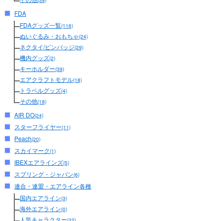
(39)
FDA
FDAグッズ一覧
(116)
ぬいぐるみ・おもちゃ
(24)
ネクタイ/ピンバッジ
(29)
機内グッズ
(2)
キーホルダー
(39)
エアクラフトモデル
(18)
トラベルグッズ
(4)
その他
(18)
AIR DO
(24)
スターフライヤー
(11)
Peach
(20)
スカイマーク
(1)
IBEXエアラインズ
(5)
スプリング・ジャパン
(6)
連合・連盟・エアライン各種
国内エアライン
(3)
海外エアライン
(0)
人気キャラクター
(32)