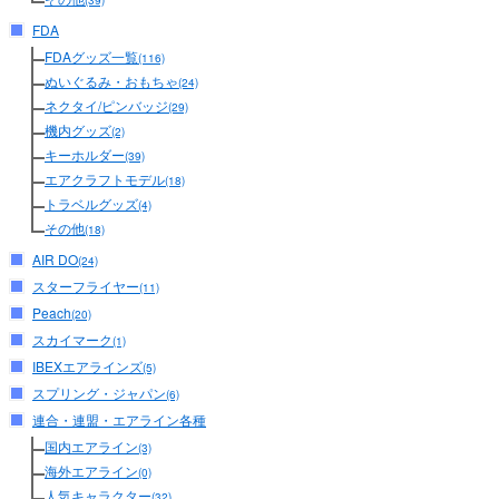
(39)
FDA
FDAグッズ一覧
(116)
ぬいぐるみ・おもちゃ
(24)
ネクタイ/ピンバッジ
(29)
機内グッズ
(2)
キーホルダー
(39)
エアクラフトモデル
(18)
トラベルグッズ
(4)
その他
(18)
AIR DO
(24)
スターフライヤー
(11)
Peach
(20)
スカイマーク
(1)
IBEXエアラインズ
(5)
スプリング・ジャパン
(6)
連合・連盟・エアライン各種
国内エアライン
(3)
海外エアライン
(0)
人気キャラクター
(32)