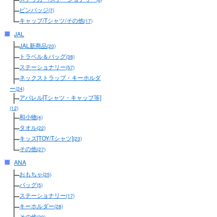
ピンバッジ
(7)
キャップ/Tシャツ/その他
(17)
JAL
JAL新商品
(20)
トラベル＆バッグ
(38)
ステーショナリー
(57)
ネックストラップ・キーホルダ
ー
(24)
アパレル[Tシャツ・キャップ等]
(12)
和小物
(4)
タオル
(22)
キッズ[TOY/Tシャツ]
(23)
その他
(27)
ANA
おもちゃ
(25)
バッグ
(5)
ステーショナリー
(17)
キーホルダー
(28)
その他