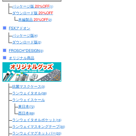
パッケージ版
20%OFF
(1)
ダウンロード版
20%OFF
本編製品
20%OFF
(2)
FSXアドオン
パッケージ版
(4)
ダウンロード版
(2)
FROSCH*DESIGN
(3)
オリジナル商品
抗菌マスクケース
(3)
ランウェイタオル
(38)
ランウェイスケール
東日本
(72)
西日本
(89)
ランウェイタオルポケット
(16)
ランウェイマスキングテープ
(30)
ランウェイマグネットバー
(20)