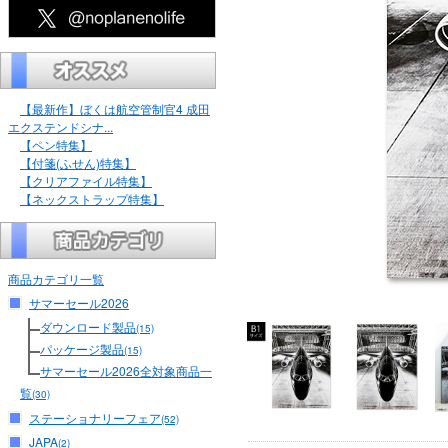
【最新作】ぼくは航空管制官4 成田
エクステンドシナ...
【ペン特集】
【付箋(ふせん)特集】
【クリアファイル特集】
【ネックストラップ特集】
商品カテゴリ一覧
サマーセール2026
ダウンロード製品
(15)
パッケージ製品
(15)
サマーセール2026全対象商品一
覧
(30)
ステーショナリーフェア
(52)
JAPA
(2)