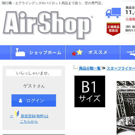
飛行機・エアライングッズやパイロット用品まで扱う、空の専門店。
商品分類一覧
スターフライヤ
いらっしゃいませ。
ゲスト
さん
ログイン
⇒
新規登録(無料)は
こちらから