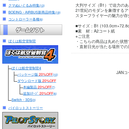
大判サイズ（B1）で迫力の
クマぬいぐるみ特集
(13)
21世紀のモダンを象徴する
BOEING・AIRBUS新商品特集
(19)
スターフライヤーの魅力が存
コントローラー各種
(6)
■サイズ：B1 (103.0cm×72.8
■素 材：A2コート紙
※ご注意
ぼくは航空管制官
・こちらの商品は丸めた状態
・直射日光が当たる場所での
ぼくは航空管制官4
JAN
パッケージ版
20%OFF
(10)
ダウンロード版
20%OFF
本編製品
20%OFF
(7)
追加ｽﾃｰｼﾞ
20%OFF
(6)
Switch・3DS
(3)
パイロットストーリー