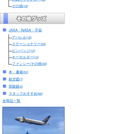
その他
(19)
JAXA・NASA・宇宙
アパレル
(18)
ステーショナリー
(26)
ピンバッジ
(10)
キーホルダー
(13)
ファンシー/その他
(38)
本・書籍
(53)
航空図
(7)
双眼鏡
(2)
スタッフおすすめ
(68)
全商品一覧