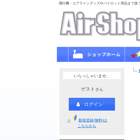
飛行機・エアライングッズやパイロット用品まで扱
いらっしゃいませ。
ゲスト
さん
ログイン
⇒
新規登録(無料)は
こちらから