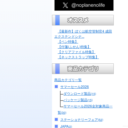
【最新作】ぼくは航空管制官4 成田
エクステンドシナ...
【ペン特集】
【付箋(ふせん)特集】
【クリアファイル特集】
【ネックストラップ特集】
商品カテゴリ一覧
サマーセール2026
ダウンロード製品
(15)
パッケージ製品
(15)
サマーセール2026全対象商品一
覧
(30)
ステーショナリーフェア
(52)
JAPA
(2)