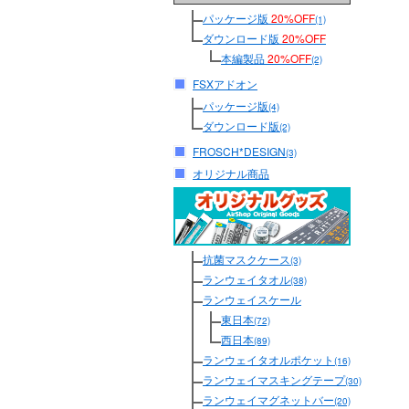
パッケージ版
20%OFF
(1)
ダウンロード版
20%OFF
本編製品
20%OFF
(2)
FSXアドオン
パッケージ版
(4)
ダウンロード版
(2)
FROSCH*DESIGN
(3)
オリジナル商品
抗菌マスクケース
(3)
ランウェイタオル
(38)
ランウェイスケール
東日本
(72)
西日本
(89)
ランウェイタオルポケット
(16)
ランウェイマスキングテープ
(30)
ランウェイマグネットバー
(20)