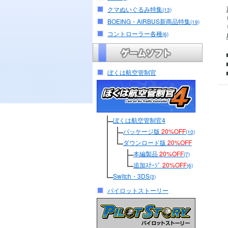
クマぬいぐるみ特集
(13)
BOEING・AIRBUS新商品特集
(19)
コントローラー各種
(6)
ぼくは航空管制官
ぼくは航空管制官4
パッケージ版
20%OFF
(10)
ダウンロード版
20%OFF
本編製品
20%OFF
(7)
追加ｽﾃｰｼﾞ
20%OFF
(6)
Switch・3DS
(3)
パイロットストーリー