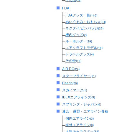
(39)
FDA
FDAグッズ一覧
(116)
ぬいぐるみ・おもちゃ
(24)
ネクタイ/ピンバッジ
(29)
機内グッズ
(2)
キーホルダー
(39)
エアクラフトモデル
(18)
トラベルグッズ
(4)
その他
(18)
AIR DO
(24)
スターフライヤー
(11)
Peach
(20)
スカイマーク
(1)
IBEXエアラインズ
(5)
スプリング・ジャパン
(6)
連合・連盟・エアライン各種
国内エアライン
(3)
海外エアライン
(0)
人気キャラクター
(32)