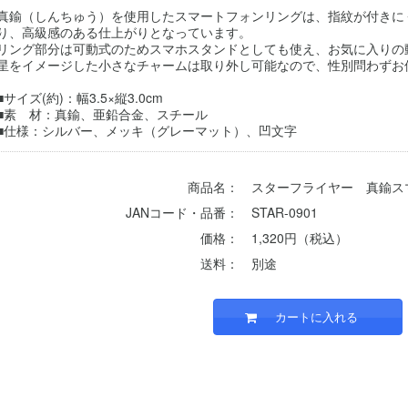
真鍮（しんちゅう）を使用したスマートフォンリングは、指紋が付きに
り、高級感のある仕上がりとなっています。
リング部分は可動式のためスマホスタンドとしても使え、お気に入りの
星をイメージした小さなチャームは取り外し可能なので、性別問わずお
■サイズ(約)：幅3.5×縦3.0cm
■素 材：真鍮、亜鉛合金、スチール
■仕様：シルバー、メッキ（グレーマット）、凹文字
商品名：
スターフライヤー 真鍮ス
JANコード・品番：
STAR-0901
価格：
1,320円（税込）
送料：
別途