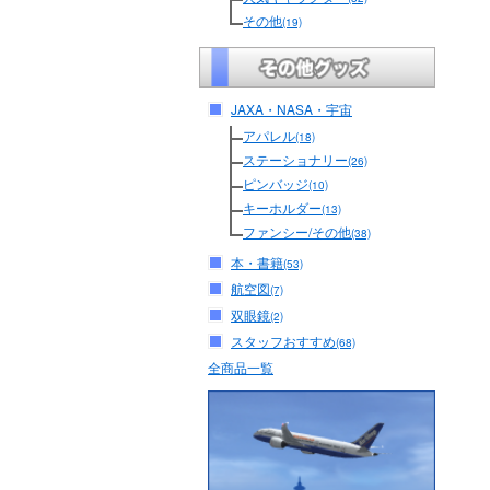
その他
(19)
JAXA・NASA・宇宙
アパレル
(18)
ステーショナリー
(26)
ピンバッジ
(10)
キーホルダー
(13)
ファンシー/その他
(38)
本・書籍
(53)
航空図
(7)
双眼鏡
(2)
スタッフおすすめ
(68)
全商品一覧