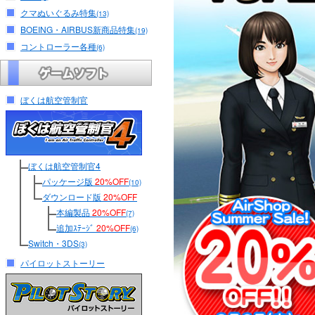
クマぬいぐるみ特集
(13)
BOEING・AIRBUS新商品特集
(19)
コントローラー各種
(6)
ぼくは航空管制官
ぼくは航空管制官4
パッケージ版
20%OFF
(10)
ダウンロード版
20%OFF
本編製品
20%OFF
(7)
追加ｽﾃｰｼﾞ
20%OFF
(6)
Switch・3DS
(3)
パイロットストーリー