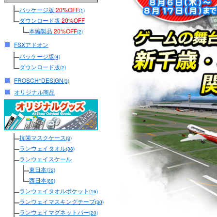
パッケージ版
20%OFF
(1)
ダウンロード版
20%OFF
本編製品
20%OFF
(2)
FSXアドオン
パッケージ版
(4)
ダウンロード版
(2)
FROSCH*DESIGN
(3)
オリジナル商品
抗菌マスクケース
(3)
ランウェイタオル
(38)
ランウェイスケール
東日本
(72)
西日本
(89)
ランウェイタオルポケット
(16)
ランウェイマスキングテープ
(30)
ランウェイマグネットバー
(20)