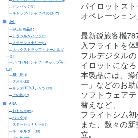
パイロットスト
ピンバッジ
(7)
オペレーション
キャップ/Tシャツ/その他
(17)
JAL
JAL新商品
(20)
最新鋭旅客機7
トラベル＆バッグ
(38)
入フライトを体
ステーショナリー
(57)
ネックストラップ・キーホルダ
フルデジタルの
ー
(24)
イロットになろ
アパレル[Tシャツ・キャップ等]
(12)
本製品には、操
和小物
(4)
タオル
ー」などのお助
(22)
キッズ[TOY/Tシャツ]
(23)
ソフトウェアテ
その他
(27)
替えなど、
ANA
おもちゃ
フライトシム初
(25)
バッグ
(5)
また、数々の新
ステーショナリー
(17)
立。
キーホルダー
(28)
その他