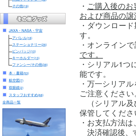
・
ご購入後のお
その他
(19)
および商品の譲
・ダウンロード
JAXA・NASA・宇宙
す。
アパレル
(18)
・オンラインで
ステーショナリー
(26)
ピンバッジ
です。
(10)
キーホルダー
(13)
・シリアル1つ
ファンシー/その他
(38)
能です。
本・書籍
(53)
航空図
・万一シリアル
(7)
双眼鏡
(2)
ご注意ください
スタッフおすすめ
(68)
（シリアル及
全商品一覧
保管してくださ
・お支払方法は
決済確認後、す