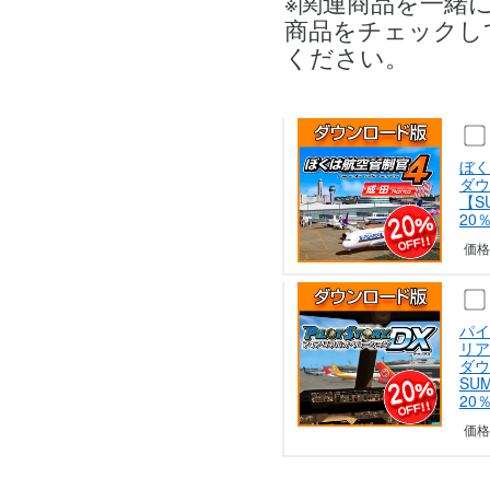
※関連商品を一緒
商品をチェックし
ください。
ぼく
ダウ
【S
20
価格
パイ
リア
ダウ
SUM
20
価格