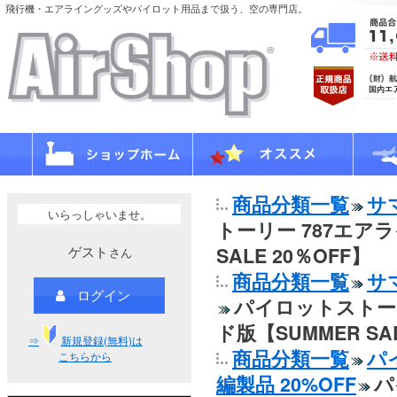
飛行機・エアライングッズやパイロット用品まで扱う、空の専門店。
商品分類一覧
サ
いらっしゃいませ。
トーリー 787エア
ゲスト
SALE 20％OFF】
さん
商品分類一覧
サ
ログイン
パイロットストー
ド版【SUMMER SAL
⇒
新規登録(無料)は
商品分類一覧
パ
こちらから
編製品 20%OFF
パ