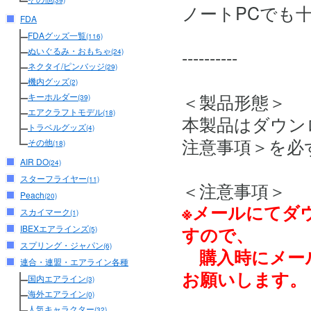
(39)
ノートPCでも
FDA
FDAグッズ一覧
(116)
----------
ぬいぐるみ・おもちゃ
(24)
ネクタイ/ピンバッジ
(29)
機内グッズ
(2)
＜製品形態＞
キーホルダー
(39)
エアクラフトモデル
(18)
本製品はダウン
トラベルグッズ
(4)
注意事項＞を必
その他
(18)
AIR DO
(24)
スターフライヤー
(11)
＜注意事項＞
Peach
(20)
※メールにてダ
スカイマーク
(1)
すので、
IBEXエアラインズ
(5)
スプリング・ジャパン
(6)
購入時にメー
連合・連盟・エアライン各種
お願いします。
国内エアライン
(3)
海外エアライン
(0)
人気キャラクター
(32)