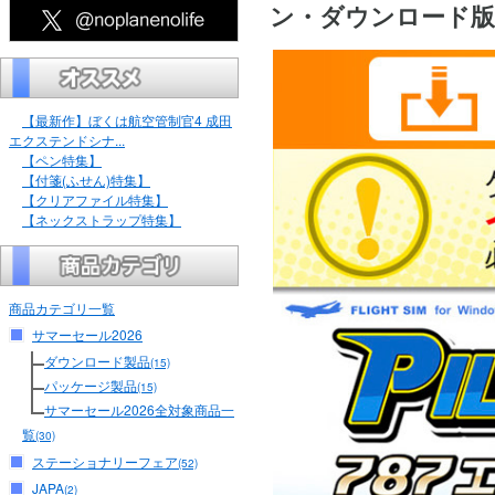
ン・ダウンロード版【S
【最新作】ぼくは航空管制官4 成田
エクステンドシナ...
【ペン特集】
【付箋(ふせん)特集】
【クリアファイル特集】
【ネックストラップ特集】
商品カテゴリ一覧
サマーセール2026
ダウンロード製品
(15)
パッケージ製品
(15)
サマーセール2026全対象商品一
覧
(30)
ステーショナリーフェア
(52)
JAPA
(2)