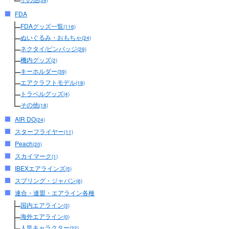
(39)
FDA
FDAグッズ一覧
(116)
ぬいぐるみ・おもちゃ
(24)
ネクタイ/ピンバッジ
(29)
機内グッズ
(2)
キーホルダー
(39)
エアクラフトモデル
(18)
トラベルグッズ
(4)
その他
(18)
AIR DO
(24)
スターフライヤー
(11)
Peach
(20)
スカイマーク
(1)
IBEXエアラインズ
(5)
スプリング・ジャパン
(6)
連合・連盟・エアライン各種
国内エアライン
(3)
海外エアライン
(0)
人気キャラクター
(32)