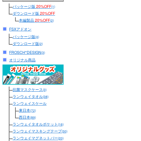
パッケージ版
20%OFF
(1)
ダウンロード版
20%OFF
本編製品
20%OFF
(2)
FSXアドオン
パッケージ版
(4)
ダウンロード版
(2)
FROSCH*DESIGN
(3)
オリジナル商品
抗菌マスクケース
(3)
ランウェイタオル
(38)
ランウェイスケール
東日本
(72)
西日本
(89)
ランウェイタオルポケット
(16)
ランウェイマスキングテープ
(30)
ランウェイマグネットバー
(20)