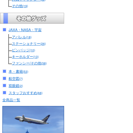
その他
(19)
JAXA・NASA・宇宙
アパレル
(18)
ステーショナリー
(26)
ピンバッジ
(10)
キーホルダー
(13)
ファンシー/その他
(38)
本・書籍
(53)
航空図
(7)
双眼鏡
(2)
スタッフおすすめ
(68)
全商品一覧