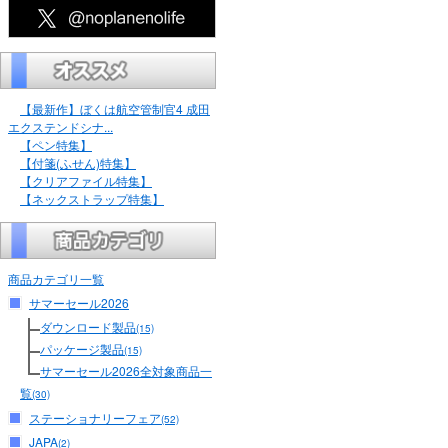
【最新作】ぼくは航空管制官4 成田
エクステンドシナ...
【ペン特集】
【付箋(ふせん)特集】
【クリアファイル特集】
【ネックストラップ特集】
商品カテゴリ一覧
サマーセール2026
ダウンロード製品
(15)
パッケージ製品
(15)
サマーセール2026全対象商品一
覧
(30)
ステーショナリーフェア
(52)
JAPA
(2)