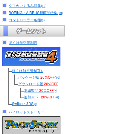
クマぬいぐるみ特集
(13)
BOEING・AIRBUS新商品特集
(19)
コントローラー各種
(6)
ぼくは航空管制官
ぼくは航空管制官4
パッケージ版
20%OFF
(10)
ダウンロード版
20%OFF
本編製品
20%OFF
(7)
追加ｽﾃｰｼﾞ
20%OFF
(6)
Switch・3DS
(3)
パイロットストーリー