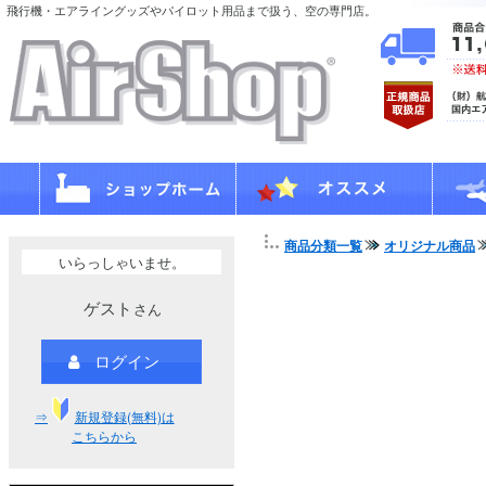
飛行機・エアライングッズやパイロット用品まで扱う、空の専門店。
商品分類一覧
オリジナル商品
いらっしゃいませ。
ゲスト
さん
ログイン
⇒
新規登録(無料)は
こちらから