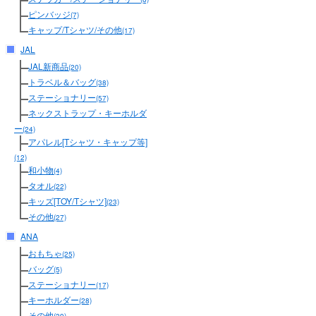
ピンバッジ
(7)
キャップ/Tシャツ/その他
(17)
JAL
JAL新商品
(20)
トラベル＆バッグ
(38)
ステーショナリー
(57)
ネックストラップ・キーホルダ
ー
(24)
アパレル[Tシャツ・キャップ等]
(12)
和小物
(4)
タオル
(22)
キッズ[TOY/Tシャツ]
(23)
その他
(27)
ANA
おもちゃ
(25)
バッグ
(5)
ステーショナリー
(17)
キーホルダー
(28)
その他