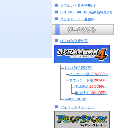
クマぬいぐるみ特集
(13)
BOEING・AIRBUS新商品特集
(19)
コントローラー各種
(6)
ぼくは航空管制官
ぼくは航空管制官4
パッケージ版
20%OFF
(10)
ダウンロード版
20%OFF
本編製品
20%OFF
(7)
追加ｽﾃｰｼﾞ
20%OFF
(6)
Switch・3DS
(3)
パイロットストーリー