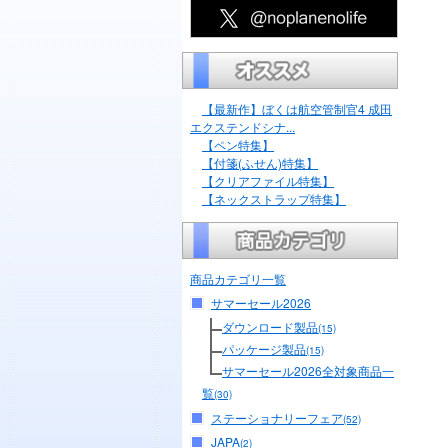
【最新作】ぼくは航空管制官4 成田
エクステンドシナ...
【ペン特集】
【付箋(ふせん)特集】
【クリアファイル特集】
【ネックストラップ特集】
商品カテゴリ一覧
サマーセール2026
ダウンロード製品
(15)
パッケージ製品
(15)
サマーセール2026全対象商品一
覧
(30)
ステーショナリーフェア
(52)
JAPA
(2)