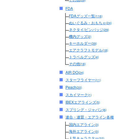
(39)
FDA
FDAグッズ一覧
(116)
ぬいぐるみ・おもちゃ
(24)
ネクタイ/ピンバッジ
(29)
機内グッズ
(2)
キーホルダー
(39)
エアクラフトモデル
(18)
トラベルグッズ
(4)
その他
(18)
AIR DO
(24)
スターフライヤー
(11)
Peach
(20)
スカイマーク
(1)
IBEXエアラインズ
(5)
スプリング・ジャパン
(6)
連合・連盟・エアライン各種
国内エアライン
(3)
海外エアライン
(0)
人気キャラクター
(32)