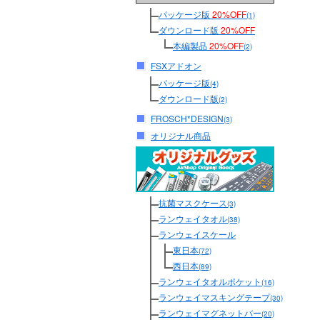
パッケージ版
20%OFF
(1)
ダウンロード版
20%OFF
本編製品
20%OFF
(2)
FSXアドオン
パッケージ版
(4)
ダウンロード版
(2)
FROSCH*DESIGN
(3)
オリジナル商品
抗菌マスクケース
(3)
ランウェイタオル
(38)
ランウェイスケール
東日本
(72)
西日本
(89)
ランウェイタオルポケット
(16)
ランウェイマスキングテープ
(30)
ランウェイマグネットバー
(20)