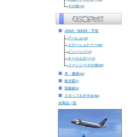
その他
(19)
JAXA・NASA・宇宙
アパレル
(18)
ステーショナリー
(26)
ピンバッジ
(10)
キーホルダー
(13)
ファンシー/その他
(38)
本・書籍
(53)
航空図
(7)
双眼鏡
(2)
スタッフおすすめ
(68)
全商品一覧