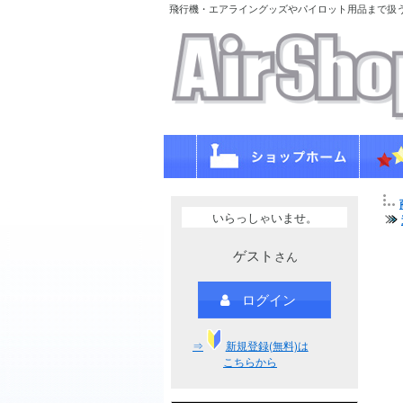
飛行機・エアライングッズやパイロット用品まで扱
いらっしゃいませ。
ゲスト
さん
ログイン
⇒
新規登録(無料)は
こちらから