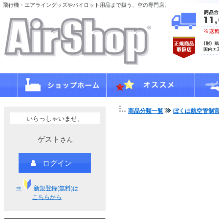
飛行機・エアライングッズやパイロット用品まで扱う、空の専門店。
商品分類一覧
ぼくは航空管制
いらっしゃいませ。
ゲスト
さん
ログイン
⇒
新規登録(無料)は
こちらから