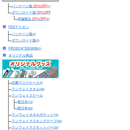
パッケージ版
20%OFF
(1)
ダウンロード版
20%OFF
本編製品
20%OFF
(2)
FSXアドオン
パッケージ版
(4)
ダウンロード版
(2)
FROSCH*DESIGN
(3)
オリジナル商品
抗菌マスクケース
(3)
ランウェイタオル
(38)
ランウェイスケール
東日本
(72)
西日本
(89)
ランウェイタオルポケット
(16)
ランウェイマスキングテープ
(30)
ランウェイマグネットバー
(20)