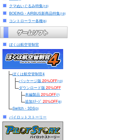
クマぬいぐるみ特集
(13)
BOEING・AIRBUS新商品特集
(19)
コントローラー各種
(6)
ぼくは航空管制官
ぼくは航空管制官4
パッケージ版
20%OFF
(10)
ダウンロード版
20%OFF
本編製品
20%OFF
(7)
追加ｽﾃｰｼﾞ
20%OFF
(6)
Switch・3DS
(3)
パイロットストーリー