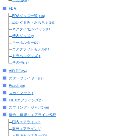
(39)
FDA
FDAグッズ一覧
(116)
ぬいぐるみ・おもちゃ
(24)
ネクタイ/ピンバッジ
(29)
機内グッズ
(2)
キーホルダー
(39)
エアクラフトモデル
(18)
トラベルグッズ
(4)
その他
(18)
AIR DO
(24)
スターフライヤー
(11)
Peach
(20)
スカイマーク
(1)
IBEXエアラインズ
(5)
スプリング・ジャパン
(6)
連合・連盟・エアライン各種
国内エアライン
(3)
海外エアライン
(0)
人気キャラクター
(32)