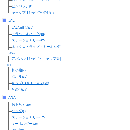
ピンバッジ
(7)
キャップ/Tシャツ/その他
(17)
JAL
JAL新商品
(20)
トラベル＆バッグ
(38)
ステーショナリー
(57)
ネックストラップ・キーホルダ
ー
(24)
アパレル[Tシャツ・キャップ等]
(12)
和小物
(4)
タオル
(22)
キッズ[TOY/Tシャツ]
(23)
その他
(27)
ANA
おもちゃ
(25)
バッグ
(5)
ステーショナリー
(17)
キーホルダー
(28)
その他