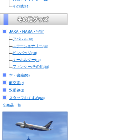
その他
(19)
JAXA・NASA・宇宙
アパレル
(18)
ステーショナリー
(26)
ピンバッジ
(10)
キーホルダー
(13)
ファンシー/その他
(38)
本・書籍
(53)
航空図
(7)
双眼鏡
(2)
スタッフおすすめ
(68)
全商品一覧