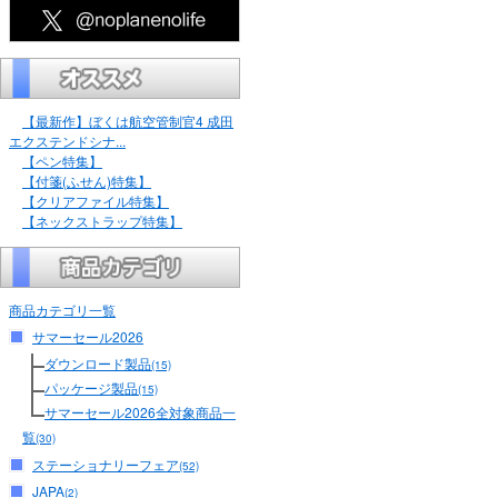
【最新作】ぼくは航空管制官4 成田
エクステンドシナ...
【ペン特集】
【付箋(ふせん)特集】
【クリアファイル特集】
【ネックストラップ特集】
商品カテゴリ一覧
サマーセール2026
ダウンロード製品
(15)
パッケージ製品
(15)
サマーセール2026全対象商品一
覧
(30)
ステーショナリーフェア
(52)
JAPA
(2)