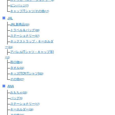
ピンバッジ
(7)
キャップ/Tシャツ/その他
(17)
JAL
JAL新商品
(20)
トラベル＆バッグ
(38)
ステーショナリー
(57)
ネックストラップ・キーホルダ
ー
(24)
アパレル[Tシャツ・キャップ等]
(12)
和小物
(4)
タオル
(22)
キッズ[TOY/Tシャツ]
(23)
その他
(27)
ANA
おもちゃ
(25)
バッグ
(5)
ステーショナリー
(17)
キーホルダー
(28)
その他