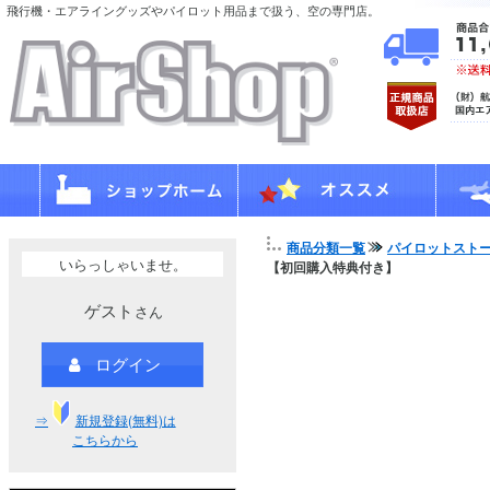
飛行機・エアライングッズやパイロット用品まで扱う、空の専門店。
商品分類一覧
パイロットスト
いらっしゃいませ。
【初回購入特典付き】
ゲスト
さん
ログイン
⇒
新規登録(無料)は
こちらから