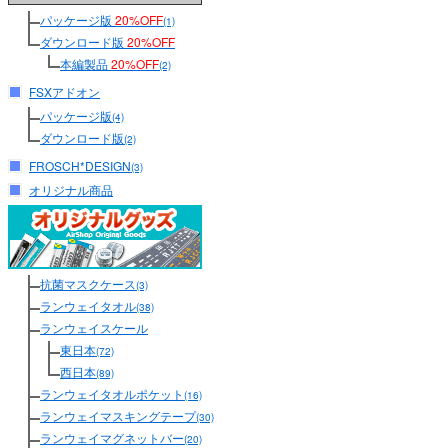
パッケージ版
20%OFF
(1)
ダウンロード版
20%OFF
本編製品
20%OFF
(2)
FSXアドオン
パッケージ版
(4)
ダウンロード版
(2)
FROSCH*DESIGN
(3)
オリジナル商品
抗菌マスクケース
(3)
ランウェイタオル
(38)
ランウェイスケール
東日本
(72)
西日本
(89)
ランウェイタオルポケット
(16)
ランウェイマスキングテープ
(30)
ランウェイマグネットバー
(20)