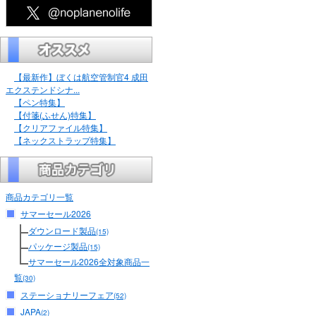
【最新作】ぼくは航空管制官4 成田
エクステンドシナ...
【ペン特集】
【付箋(ふせん)特集】
【クリアファイル特集】
【ネックストラップ特集】
商品カテゴリ一覧
サマーセール2026
ダウンロード製品
(15)
パッケージ製品
(15)
サマーセール2026全対象商品一
覧
(30)
ステーショナリーフェア
(52)
JAPA
(2)