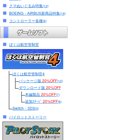
クマぬいぐるみ特集
(13)
BOEING・AIRBUS新商品特集
(19)
コントローラー各種
(6)
ぼくは航空管制官
ぼくは航空管制官4
パッケージ版
20%OFF
(10)
ダウンロード版
20%OFF
本編製品
20%OFF
(7)
追加ｽﾃｰｼﾞ
20%OFF
(6)
Switch・3DS
(3)
パイロットストーリー