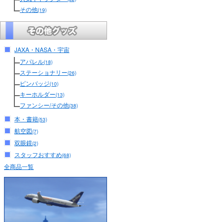
その他
(19)
JAXA・NASA・宇宙
アパレル
(18)
ステーショナリー
(26)
ピンバッジ
(10)
キーホルダー
(13)
ファンシー/その他
(38)
本・書籍
(53)
航空図
(7)
双眼鏡
(2)
スタッフおすすめ
(68)
全商品一覧