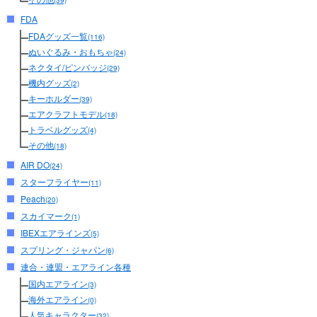
(39)
FDA
FDAグッズ一覧
(116)
ぬいぐるみ・おもちゃ
(24)
ネクタイ/ピンバッジ
(29)
機内グッズ
(2)
キーホルダー
(39)
エアクラフトモデル
(18)
トラベルグッズ
(4)
その他
(18)
AIR DO
(24)
スターフライヤー
(11)
Peach
(20)
スカイマーク
(1)
IBEXエアラインズ
(5)
スプリング・ジャパン
(6)
連合・連盟・エアライン各種
国内エアライン
(3)
海外エアライン
(0)
人気キャラクター
(32)