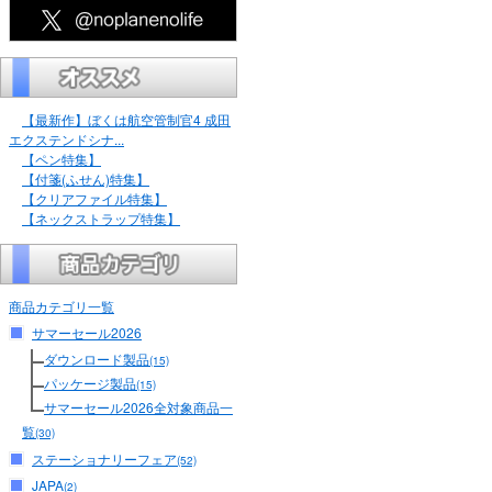
【最新作】ぼくは航空管制官4 成田
エクステンドシナ...
【ペン特集】
【付箋(ふせん)特集】
【クリアファイル特集】
【ネックストラップ特集】
商品カテゴリ一覧
サマーセール2026
ダウンロード製品
(15)
パッケージ製品
(15)
サマーセール2026全対象商品一
覧
(30)
ステーショナリーフェア
(52)
JAPA
(2)