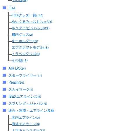
(39)
FDA
FDAグッズ一覧
(116)
ぬいぐるみ・おもちゃ
(24)
ネクタイ/ピンバッジ
(29)
機内グッズ
(2)
キーホルダー
(39)
エアクラフトモデル
(18)
トラベルグッズ
(4)
その他
(18)
AIR DO
(24)
スターフライヤー
(11)
Peach
(20)
スカイマーク
(1)
IBEXエアラインズ
(5)
スプリング・ジャパン
(6)
連合・連盟・エアライン各種
国内エアライン
(3)
海外エアライン
(0)
人気キャラクター
(32)