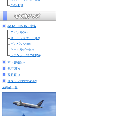
その他
(19)
JAXA・NASA・宇宙
アパレル
(18)
ステーショナリー
(26)
ピンバッジ
(10)
キーホルダー
(13)
ファンシー/その他
(38)
本・書籍
(53)
航空図
(7)
双眼鏡
(2)
スタッフおすすめ
(68)
全商品一覧