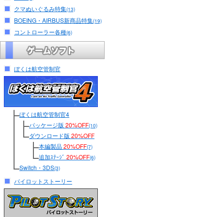
クマぬいぐるみ特集
(13)
BOEING・AIRBUS新商品特集
(19)
コントローラー各種
(6)
ぼくは航空管制官
ぼくは航空管制官4
パッケージ版
20%OFF
(10)
ダウンロード版
20%OFF
本編製品
20%OFF
(7)
追加ｽﾃｰｼﾞ
20%OFF
(6)
Switch・3DS
(3)
パイロットストーリー