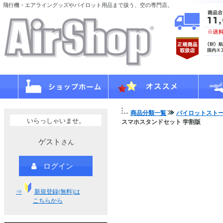
飛行機・エアライングッズやパイロット用品まで扱う、空の専門店。
商品分類一覧
パイロットスト
いらっしゃいませ。
スマホスタンドセット 学割版
ゲスト
さん
ログイン
⇒
新規登録(無料)は
こちらから