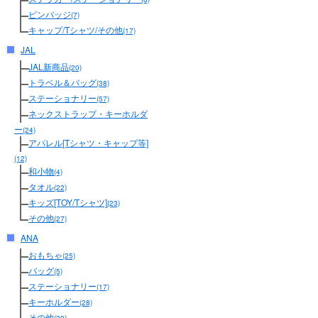
ピンバッジ
(7)
キャップ/Tシャツ/その他
(17)
JAL
JAL新商品
(20)
トラベル＆バッグ
(38)
ステーショナリー
(57)
ネックストラップ・キーホルダ
ー
(24)
アパレル[Tシャツ・キャップ等]
(12)
和小物
(4)
タオル
(22)
キッズ[TOY/Tシャツ]
(23)
その他
(27)
ANA
おもちゃ
(25)
バッグ
(5)
ステーショナリー
(17)
キーホルダー
(28)
その他