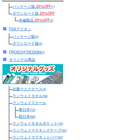
パッケージ版
20%OFF
(1)
ダウンロード版
20%OFF
本編製品
20%OFF
(2)
FSXアドオン
パッケージ版
(4)
ダウンロード版
(2)
FROSCH*DESIGN
(3)
オリジナル商品
抗菌マスクケース
(3)
ランウェイタオル
(38)
ランウェイスケール
東日本
(72)
西日本
(89)
ランウェイタオルポケット
(16)
ランウェイマスキングテープ
(30)
ランウェイマグネットバー
(20)