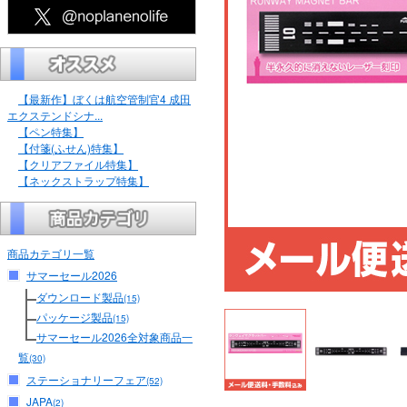
【最新作】ぼくは航空管制官4 成田
エクステンドシナ...
【ペン特集】
【付箋(ふせん)特集】
【クリアファイル特集】
【ネックストラップ特集】
商品カテゴリ一覧
サマーセール2026
ダウンロード製品
(15)
パッケージ製品
(15)
サマーセール2026全対象商品一
覧
(30)
ステーショナリーフェア
(52)
JAPA
(2)