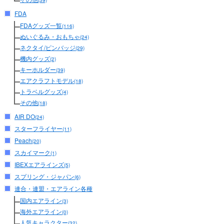
(39)
FDA
FDAグッズ一覧
(116)
ぬいぐるみ・おもちゃ
(24)
ネクタイ/ピンバッジ
(29)
機内グッズ
(2)
キーホルダー
(39)
エアクラフトモデル
(18)
トラベルグッズ
(4)
その他
(18)
AIR DO
(24)
スターフライヤー
(11)
Peach
(20)
スカイマーク
(1)
IBEXエアラインズ
(5)
スプリング・ジャパン
(6)
連合・連盟・エアライン各種
国内エアライン
(3)
海外エアライン
(0)
人気キャラクター
(32)