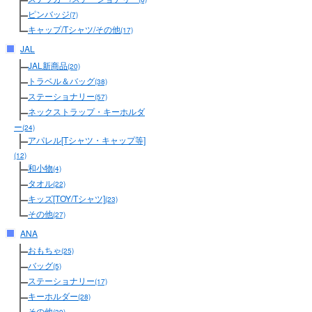
ピンバッジ
(7)
キャップ/Tシャツ/その他
(17)
JAL
JAL新商品
(20)
トラベル＆バッグ
(38)
ステーショナリー
(57)
ネックストラップ・キーホルダ
ー
(24)
アパレル[Tシャツ・キャップ等]
(12)
和小物
(4)
タオル
(22)
キッズ[TOY/Tシャツ]
(23)
その他
(27)
ANA
おもちゃ
(25)
バッグ
(5)
ステーショナリー
(17)
キーホルダー
(28)
その他