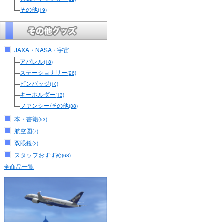
その他
(19)
JAXA・NASA・宇宙
アパレル
(18)
ステーショナリー
(26)
ピンバッジ
(10)
キーホルダー
(13)
ファンシー/その他
(38)
本・書籍
(53)
航空図
(7)
双眼鏡
(2)
スタッフおすすめ
(68)
全商品一覧