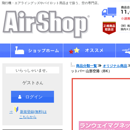
飛行機・エアライングッズやパイロット用品まで扱う、空の専門店。
商品分類一覧
オリジナル商品
いらっしゃいませ。
ットバー 山形空港（BK）
ゲスト
さん
ログイン
⇒
新規登録(無料)は
こちらから