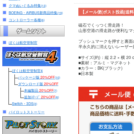
クマぬいぐるみ特集
(13)
【メール便(ポスト投函)送
BOEING・AIRBUS新商品特集
(19)
コントローラー各種
(6)
磁石でくっつく滑走路！
山形空港の滑走路が便利なマ
プッシュマークを押すと裏面
ぼくは航空管制官
半永久的に消えないレーザー
■サイズ(約)：縦 2.2 × 横 20 
■素材：アルミ・マグネット
■カラー：BK(ブラック)
ぼくは航空管制官4
■日本製
パッケージ版
20%OFF
(10)
ダウンロード版
20%OFF
本編製品
20%OFF
(7)
追加ｽﾃｰｼﾞ
20%OFF
(6)
Switch・3DS
(3)
パイロットストーリー