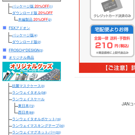
パッケージ版
20%OFF
(1)
ダウンロード版
20%OFF
本編製品
20%OFF
(2)
FSXアドオン
パッケージ版
(4)
ダウンロード版
(2)
FROSCH*DESIGN
(3)
オリジナル商品
抗菌マスクケース
(3)
ランウェイタオル
(38)
ランウェイスケール
JAN
東日本
(72)
西日本
(89)
ランウェイタオルポケット
(16)
ランウェイマスキングテープ
(30)
ランウェイマグネットバー
(20)