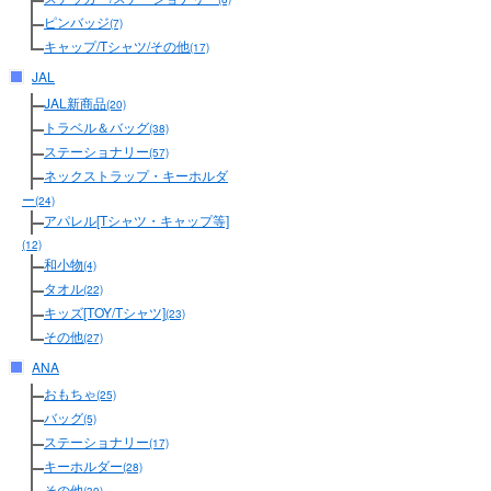
ピンバッジ
(7)
キャップ/Tシャツ/その他
(17)
JAL
JAL新商品
(20)
トラベル＆バッグ
(38)
ステーショナリー
(57)
ネックストラップ・キーホルダ
ー
(24)
アパレル[Tシャツ・キャップ等]
(12)
和小物
(4)
タオル
(22)
キッズ[TOY/Tシャツ]
(23)
その他
(27)
ANA
おもちゃ
(25)
バッグ
(5)
ステーショナリー
(17)
キーホルダー
(28)
その他