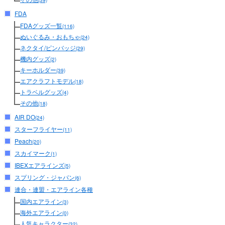
(39)
FDA
FDAグッズ一覧
(116)
ぬいぐるみ・おもちゃ
(24)
ネクタイ/ピンバッジ
(29)
機内グッズ
(2)
キーホルダー
(39)
エアクラフトモデル
(18)
トラベルグッズ
(4)
その他
(18)
AIR DO
(24)
スターフライヤー
(11)
Peach
(20)
スカイマーク
(1)
IBEXエアラインズ
(5)
スプリング・ジャパン
(6)
連合・連盟・エアライン各種
国内エアライン
(3)
海外エアライン
(0)
人気キャラクター
(32)