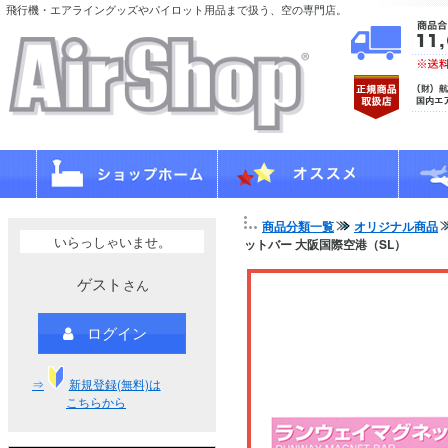
飛行機・エアライングッズやパイロット用品まで扱う、空の専門店。
商品分類一覧
オリジナル商品
いらっしゃいませ。
ットバー 大阪国際空港（SL）
ゲスト
さん
ログイン
⇒
新規登録(無料)は
こちらから