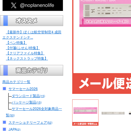
【最新作】ぼくは航空管制官4 成田
エクステンドシナ...
【ペン特集】
【付箋(ふせん)特集】
【クリアファイル特集】
【ネックストラップ特集】
商品カテゴリ一覧
サマーセール2026
ダウンロード製品
(15)
パッケージ製品
(15)
サマーセール2026全対象商品一
覧
(30)
ステーショナリーフェア
(52)
JAPA
(2)