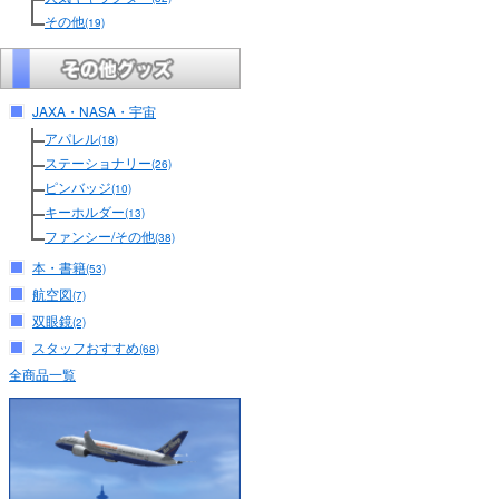
その他
(19)
JAXA・NASA・宇宙
アパレル
(18)
ステーショナリー
(26)
ピンバッジ
(10)
キーホルダー
(13)
ファンシー/その他
(38)
本・書籍
(53)
航空図
(7)
双眼鏡
(2)
スタッフおすすめ
(68)
全商品一覧