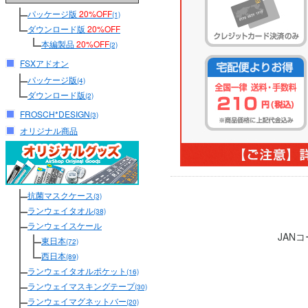
パッケージ版
20%OFF
(1)
ダウンロード版
20%OFF
本編製品
20%OFF
(2)
FSXアドオン
パッケージ版
(4)
ダウンロード版
(2)
FROSCH*DESIGN
(3)
オリジナル商品
抗菌マスクケース
(3)
ランウェイタオル
(38)
ランウェイスケール
JAN
東日本
(72)
西日本
(89)
ランウェイタオルポケット
(16)
ランウェイマスキングテープ
(30)
ランウェイマグネットバー
(20)