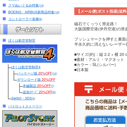
クマぬいぐるみ特集
(13)
【メール便(ポスト投函)送
BOEING・AIRBUS新商品特集
(19)
コントローラー各種
(6)
磁石でくっつく滑走路！
大阪国際空港(伊丹空港)の
プッシュマークを押すと裏面
ぼくは航空管制官
半永久的に消えないレーザー
■サイズ(約)：縦 2.2 × 横 20 
■素材：アルミ・マグネット
■カラー：SL(シルバー)
ぼくは航空管制官4
■日本製
パッケージ版
20%OFF
(10)
ダウンロード版
20%OFF
本編製品
20%OFF
(7)
追加ｽﾃｰｼﾞ
20%OFF
(6)
Switch・3DS
(3)
パイロットストーリー