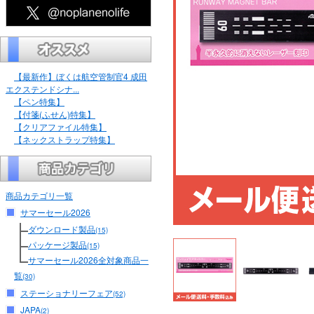
【最新作】ぼくは航空管制官4 成田
エクステンドシナ...
【ペン特集】
【付箋(ふせん)特集】
【クリアファイル特集】
【ネックストラップ特集】
商品カテゴリ一覧
サマーセール2026
ダウンロード製品
(15)
パッケージ製品
(15)
サマーセール2026全対象商品一
覧
(30)
ステーショナリーフェア
(52)
JAPA
(2)