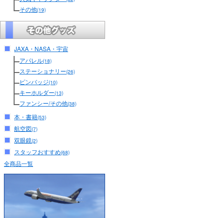
その他
(19)
JAXA・NASA・宇宙
アパレル
(18)
ステーショナリー
(26)
ピンバッジ
(10)
キーホルダー
(13)
ファンシー/その他
(38)
本・書籍
(53)
航空図
(7)
双眼鏡
(2)
スタッフおすすめ
(68)
全商品一覧