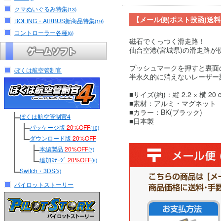
クマぬいぐるみ特集
(13)
【メール便(ポスト投函)送
BOEING・AIRBUS新商品特集
(19)
コントローラー各種
(6)
磁石でくっつく滑走路！
仙台空港(宮城県)の滑走路
プッシュマークを押すと裏面
ぼくは航空管制官
半永久的に消えないレーザー
■サイズ(約)：縦 2.2 × 横 20 
■素材：アルミ・マグネット
■カラー：BK(ブラック)
ぼくは航空管制官4
■日本製
パッケージ版
20%OFF
(10)
ダウンロード版
20%OFF
本編製品
20%OFF
(7)
追加ｽﾃｰｼﾞ
20%OFF
(6)
Switch・3DS
(3)
パイロットストーリー