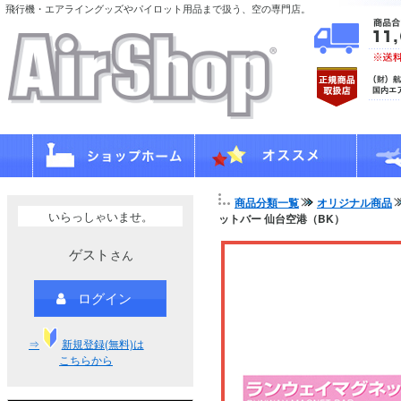
飛行機・エアライングッズやパイロット用品まで扱う、空の専門店。
商品分類一覧
オリジナル商品
いらっしゃいませ。
ットバー 仙台空港（BK）
ゲスト
さん
ログイン
⇒
新規登録(無料)は
こちらから