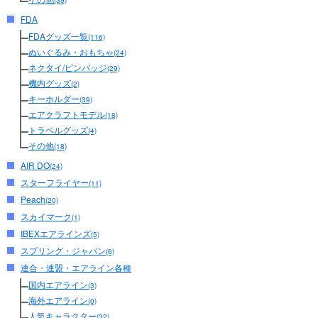
(39)
FDA
FDAグッズ一覧
(116)
ぬいぐるみ・おもちゃ
(24)
ネクタイ/ピンバッジ
(29)
機内グッズ
(2)
キーホルダー
(39)
エアクラフトモデル
(18)
トラベルグッズ
(4)
その他
(18)
AIR DO
(24)
スターフライヤー
(11)
Peach
(20)
スカイマーク
(1)
IBEXエアラインズ
(5)
スプリング・ジャパン
(6)
連合・連盟・エアライン各種
国内エアライン
(3)
海外エアライン
(0)
人気キャラクター
(32)