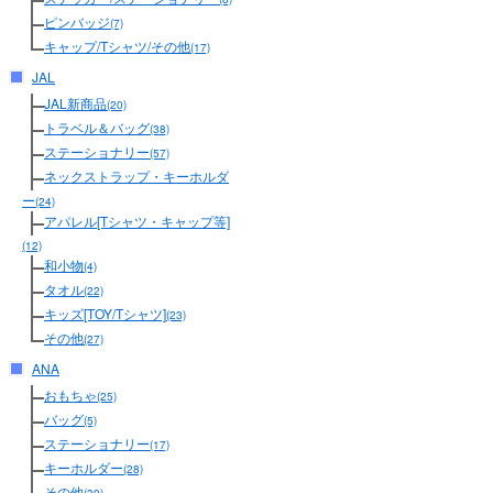
ピンバッジ
(7)
キャップ/Tシャツ/その他
(17)
JAL
JAL新商品
(20)
トラベル＆バッグ
(38)
ステーショナリー
(57)
ネックストラップ・キーホルダ
ー
(24)
アパレル[Tシャツ・キャップ等]
(12)
和小物
(4)
タオル
(22)
キッズ[TOY/Tシャツ]
(23)
その他
(27)
ANA
おもちゃ
(25)
バッグ
(5)
ステーショナリー
(17)
キーホルダー
(28)
その他