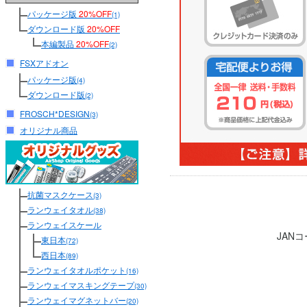
パッケージ版
20%OFF
(1)
ダウンロード版
20%OFF
本編製品
20%OFF
(2)
FSXアドオン
パッケージ版
(4)
ダウンロード版
(2)
FROSCH*DESIGN
(3)
オリジナル商品
抗菌マスクケース
(3)
ランウェイタオル
(38)
ランウェイスケール
JAN
東日本
(72)
西日本
(89)
ランウェイタオルポケット
(16)
ランウェイマスキングテープ
(30)
ランウェイマグネットバー
(20)