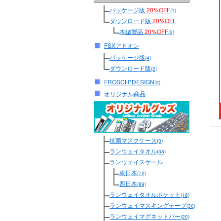
パッケージ版
20%OFF
(1)
ダウンロード版
20%OFF
本編製品
20%OFF
(2)
FSXアドオン
パッケージ版
(4)
ダウンロード版
(2)
FROSCH*DESIGN
(3)
オリジナル商品
抗菌マスクケース
(3)
ランウェイタオル
(38)
ランウェイスケール
東日本
(72)
西日本
(89)
ランウェイタオルポケット
(16)
ランウェイマスキングテープ
(30)
ランウェイマグネットバー
(20)