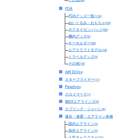
(39)
FDA
FDAグッズ一覧
(116)
ぬいぐるみ・おもちゃ
(24)
ネクタイ/ピンバッジ
(29)
機内グッズ
(2)
キーホルダー
(39)
エアクラフトモデル
(18)
トラベルグッズ
(4)
その他
(18)
AIR DO
(24)
スターフライヤー
(11)
Peach
(20)
スカイマーク
(1)
IBEXエアラインズ
(5)
スプリング・ジャパン
(6)
連合・連盟・エアライン各種
国内エアライン
(3)
海外エアライン
(0)
人気キャラクター
(32)