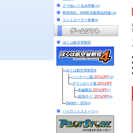
クマぬいぐるみ特集
(13)
BOEING・AIRBUS新商品特集
(19)
コントローラー各種
(6)
ぼくは航空管制官
ぼくは航空管制官4
パッケージ版
20%OFF
(10)
ダウンロード版
20%OFF
本編製品
20%OFF
(7)
追加ｽﾃｰｼﾞ
20%OFF
(6)
Switch・3DS
(3)
パイロットストーリー