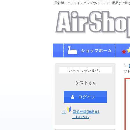
飛行機・エアライングッズやパイロット用品まで扱
いらっしゃいませ。
ット
ゲスト
さん
ログイン
⇒
新規登録(無料)は
こちらから