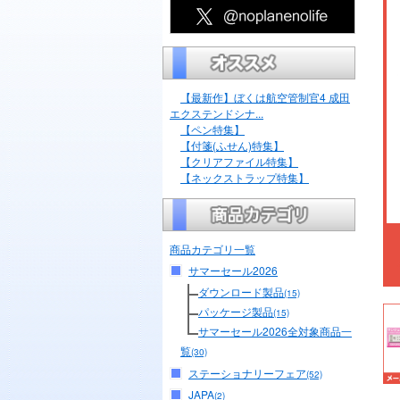
【最新作】ぼくは航空管制官4 成田
エクステンドシナ...
【ペン特集】
【付箋(ふせん)特集】
【クリアファイル特集】
【ネックストラップ特集】
商品カテゴリ一覧
サマーセール2026
ダウンロード製品
(15)
パッケージ製品
(15)
サマーセール2026全対象商品一
覧
(30)
ステーショナリーフェア
(52)
JAPA
(2)