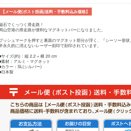
【メール便(ポスト投函)送料・手数料込み価格】
磁石でくっつく滑走路！
岡山空港の滑走路が便利なマグネットバーになりました。
プッシュマークを押すと裏面のマグネット部分が浮く、『シーソー形状
半永久的に消えないレーザー刻印で刻印されています。
■サイズ(約)：縦 2.2 × 横 20 cm
■素材：アルミ・マグネット
■カラー：SL(シルバー)
■日本製