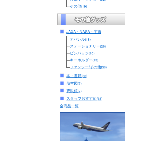
その他
(19)
JAXA・NASA・宇宙
アパレル
(18)
ステーショナリー
(26)
ピンバッジ
(10)
キーホルダー
(13)
ファンシー/その他
(38)
本・書籍
(53)
航空図
(7)
双眼鏡
(2)
スタッフおすすめ
(68)
全商品一覧