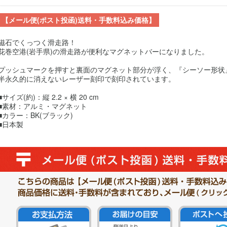
【メール便(ポスト投函)送料・手数料込み価格】
磁石でくっつく滑走路！
花巻空港(岩手県)の滑走路が便利なマグネットバーになりました。
プッシュマークを押すと裏面のマグネット部分が浮く、『シーソー形状
半永久的に消えないレーザー刻印で刻印されています。
■サイズ(約)：縦 2.2 × 横 20 cm
■素材：アルミ・マグネット
■カラー：BK(ブラック)
■日本製