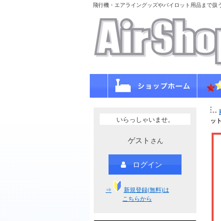
飛行機・エアライングッズやパイロット用品まで扱
いらっしゃいませ。
ット
ゲスト
さん
ログイン
⇒
新規登録(無料)は
こちらから