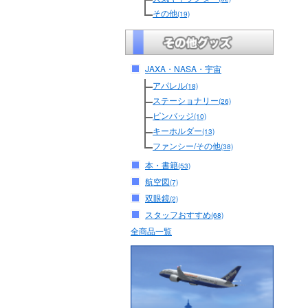
その他
(19)
JAXA・NASA・宇宙
アパレル
(18)
ステーショナリー
(26)
ピンバッジ
(10)
キーホルダー
(13)
ファンシー/その他
(38)
本・書籍
(53)
航空図
(7)
双眼鏡
(2)
スタッフおすすめ
(68)
全商品一覧