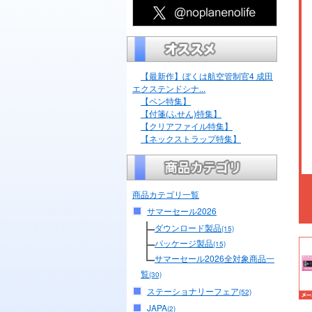
【最新作】ぼくは航空管制官4 成田
エクステンドシナ...
【ペン特集】
【付箋(ふせん)特集】
【クリアファイル特集】
【ネックストラップ特集】
商品カテゴリ一覧
サマーセール2026
ダウンロード製品
(15)
パッケージ製品
(15)
サマーセール2026全対象商品一
覧
(30)
ステーショナリーフェア
(52)
JAPA
(2)