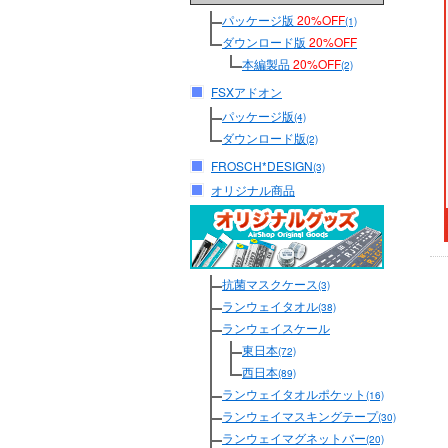
パッケージ版
20%OFF
(1)
ダウンロード版
20%OFF
本編製品
20%OFF
(2)
FSXアドオン
パッケージ版
(4)
ダウンロード版
(2)
FROSCH*DESIGN
(3)
オリジナル商品
抗菌マスクケース
(3)
ランウェイタオル
(38)
ランウェイスケール
東日本
(72)
西日本
(89)
ランウェイタオルポケット
(16)
ランウェイマスキングテープ
(30)
ランウェイマグネットバー
(20)