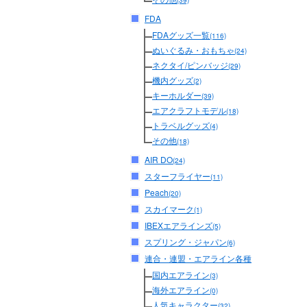
(39)
FDA
FDAグッズ一覧
(116)
ぬいぐるみ・おもちゃ
(24)
ネクタイ/ピンバッジ
(29)
機内グッズ
(2)
キーホルダー
(39)
エアクラフトモデル
(18)
トラベルグッズ
(4)
その他
(18)
AIR DO
(24)
スターフライヤー
(11)
Peach
(20)
スカイマーク
(1)
IBEXエアラインズ
(5)
スプリング・ジャパン
(6)
連合・連盟・エアライン各種
国内エアライン
(3)
海外エアライン
(0)
人気キャラクター
(32)