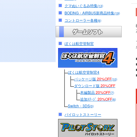
クマぬいぐるみ特集
(13)
BOEING・AIRBUS新商品特集
(19)
コントローラー各種
(6)
ぼくは航空管制官
ぼくは航空管制官4
パッケージ版
20%OFF
(10)
ダウンロード版
20%OFF
本編製品
20%OFF
(7)
追加ｽﾃｰｼﾞ
20%OFF
(6)
Switch・3DS
(3)
パイロットストーリー